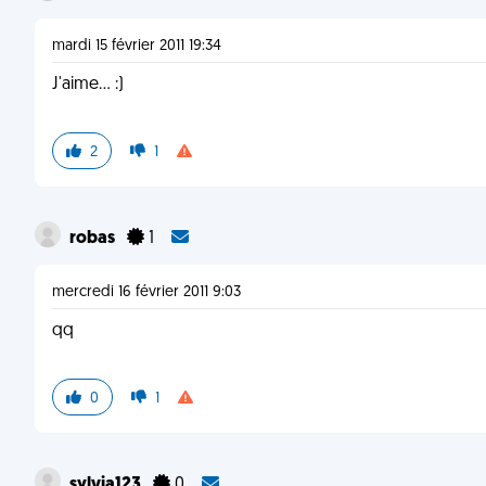
mardi 15 février 2011 19:34
J'aime... :)
2
1
robas
1
mercredi 16 février 2011 9:03
qq
0
1
sylvia123
0