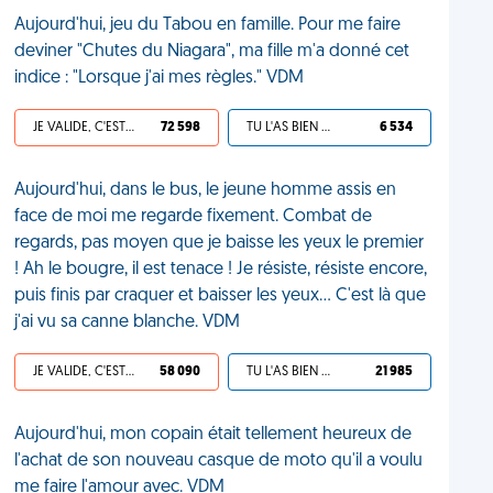
Aujourd'hui, jeu du Tabou en famille. Pour me faire
deviner "Chutes du Niagara", ma fille m'a donné cet
indice : "Lorsque j'ai mes règles." VDM
JE VALIDE, C'EST UNE VDM
72 598
TU L'AS BIEN MÉRITÉ
6 534
Aujourd'hui, dans le bus, le jeune homme assis en
face de moi me regarde fixement. Combat de
regards, pas moyen que je baisse les yeux le premier
! Ah le bougre, il est tenace ! Je résiste, résiste encore,
puis finis par craquer et baisser les yeux... C'est là que
j'ai vu sa canne blanche. VDM
JE VALIDE, C'EST UNE VDM
58 090
TU L'AS BIEN MÉRITÉ
21 985
Aujourd'hui, mon copain était tellement heureux de
l'achat de son nouveau casque de moto qu'il a voulu
me faire l'amour avec. VDM