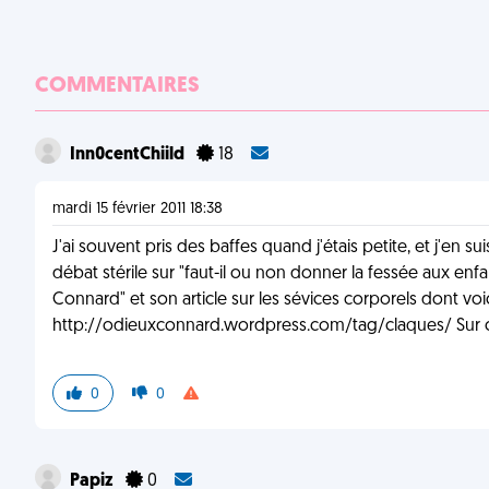
COMMENTAIRES
Inn0centChiild
18
mardi 15 février 2011 18:38
J'ai souvent pris des baffes quand j'étais petite, et j'en 
débat stérile sur "faut-il ou non donner la fessée aux en
Connard" et son article sur les sévices corporels dont voici 
http://odieuxconnard.wordpress.com/tag/claques/ Sur c
0
0
Papiz
0