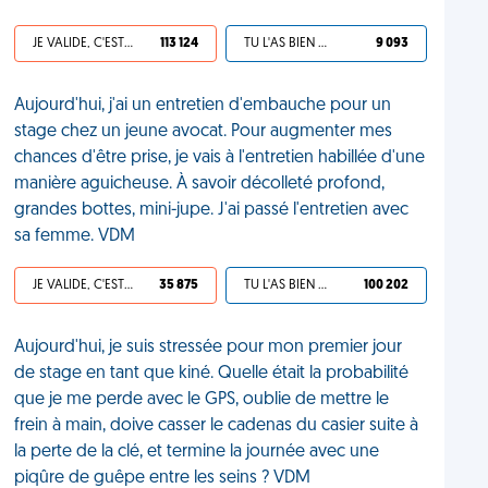
JE VALIDE, C'EST UNE VDM
113 124
TU L'AS BIEN MÉRITÉ
9 093
Aujourd'hui, j'ai un entretien d'embauche pour un
stage chez un jeune avocat. Pour augmenter mes
chances d'être prise, je vais à l'entretien habillée d'une
manière aguicheuse. À savoir décolleté profond,
grandes bottes, mini-jupe. J'ai passé l'entretien avec
sa femme. VDM
JE VALIDE, C'EST UNE VDM
35 875
TU L'AS BIEN MÉRITÉ
100 202
Aujourd'hui, je suis stressée pour mon premier jour
de stage en tant que kiné. Quelle était la probabilité
que je me perde avec le GPS, oublie de mettre le
frein à main, doive casser le cadenas du casier suite à
la perte de la clé, et termine la journée avec une
piqûre de guêpe entre les seins ? VDM