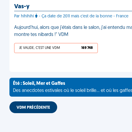
Vas-y
Par hihihihi
- Ça date de 2011 mais c'est de la bonne - France
Aujourd'hui, alors que j'étais dans le salon, j'ai entendu ma 
montre tes nibards !" VDM
JE VALIDE, C'EST UNE VDM
169 748
Été : Soleil, Mer et Gaffes
Des anecdotes estivales où le soleil brille... et où les gaffe
VDM PRÉCÉDENTE