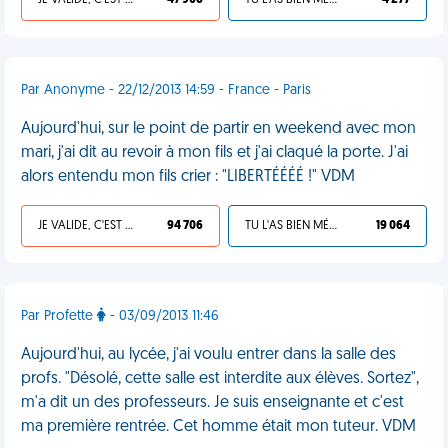
JE VALIDE, C'EST UNE VDM
47 906
TU L'AS BIEN MÉRITÉ
4 277
Par Anonyme - 22/12/2013 14:59 - France - Paris
Aujourd'hui, sur le point de partir en weekend avec mon
mari, j'ai dit au revoir à mon fils et j'ai claqué la porte. J'ai
alors entendu mon fils crier : "LIBERTÉÉÉÉ !" VDM
JE VALIDE, C'EST UNE VDM
94 706
TU L'AS BIEN MÉRITÉ
19 064
Par Profette
- 03/09/2013 11:46
Aujourd'hui, au lycée, j'ai voulu entrer dans la salle des
profs. "Désolé, cette salle est interdite aux élèves. Sortez",
m'a dit un des professeurs. Je suis enseignante et c'est
ma première rentrée. Cet homme était mon tuteur. VDM