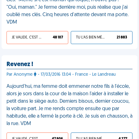
clés. "Même si c'est maman qui toque, n'ouvre pas !" -
"Oui, maman." Je ferme derrière moi, puis réalise que j'ai
oublié mes clés. Cinq heures d'attente devant ma porte.
VDM
JE VALIDE, C'EST UNE VDM
48 107
TU L'AS BIEN MÉRITÉ
21 883
Revenez !
Par Anonyme
- 17/03/2016 13:04 - France - Le Landreau
Aujourd'hui, ma femme doit emmener notre fils à l'école,
alors je sors dans la cour de la maison l'aider à installer le
petit dans le siège auto. Derniers bisous, dernier coucou,
la voiture part. Je me rends compte ensuite que par
habitude, elle a fermé la porte à clé. Je suis en chausson, à
la rue. VDM