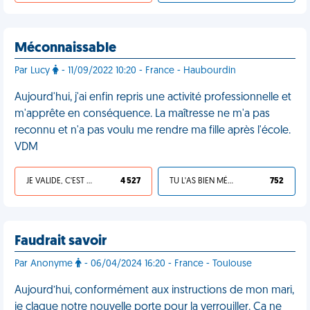
Méconnaissable
Par Lucy
- 11/09/2022 10:20 - France - Haubourdin
Aujourd'hui, j'ai enfin repris une activité professionnelle et
m'apprête en conséquence. La maîtresse ne m'a pas
reconnu et n'a pas voulu me rendre ma fille après l'école.
VDM
JE VALIDE, C'EST UNE VDM
4 527
TU L'AS BIEN MÉRITÉ
752
Faudrait savoir
Par Anonyme
- 06/04/2024 16:20 - France - Toulouse
Aujourd’hui, conformément aux instructions de mon mari,
je claque notre nouvelle porte pour la verrouiller. Ça ne