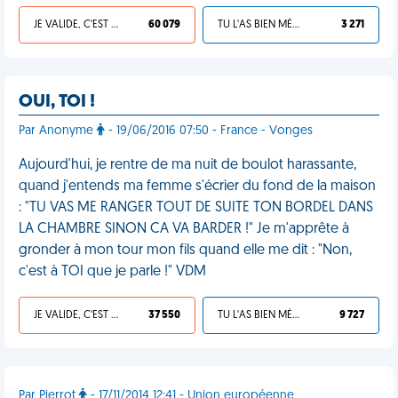
JE VALIDE, C'EST UNE VDM
60 079
TU L'AS BIEN MÉRITÉ
3 271
OUI, TOI !
Par Anonyme
- 19/06/2016 07:50 - France - Vonges
Aujourd'hui, je rentre de ma nuit de boulot harassante,
quand j'entends ma femme s'écrier du fond de la maison
: "TU VAS ME RANGER TOUT DE SUITE TON BORDEL DANS
LA CHAMBRE SINON CA VA BARDER !" Je m'apprête à
gronder à mon tour mon fils quand elle me dit : "Non,
c'est à TOI que je parle !" VDM
JE VALIDE, C'EST UNE VDM
37 550
TU L'AS BIEN MÉRITÉ
9 727
Par Pierrot
- 17/11/2014 12:41 - Union européenne