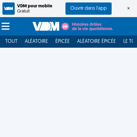
VDM pour mobile
Ouvrir dans l'app
×
Gratuit
TOUT
ALÉATOIRE
ÉPICÉE
ALÉATOIRE ÉPICÉE
LE TO