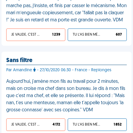
marche pas, j’insiste, et finis par casser le mécanisme. Mon
mari m’engueule copieusement, car "fallait pas la claquer
!" Je suis en retard et ma porte est grande ouverte. VDM
JE VALIDE, C'EST UNE VDM
1 239
TU L'AS BIEN MÉRITÉ
607
Sans filtre
Par Amandine
- 27/10/2020 06:30 - France - Replonges
Aujourd'hui, j'amène mon fils au travail pour 2 minutes,
mais on croise ma chef dans son bureau. Je dis à mon fils
que c'est ma chef, et elle se présente. Il lui répond : "Mais
nan, t'es une menteuse, maman elle t'appelle toujours 'la
grosse connasse' avec ses copines." VDM
JE VALIDE, C'EST UNE VDM
4 172
TU L'AS BIEN MÉRITÉ
1 852