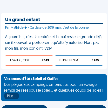
Un grand enfant
Par Mathilde
- Ça date de 2019 mais c'est de la bonne
Aujourd'hui, c'est la rentrée et la maîtresse le gronde déjà,
car il a ouvert la porte avant qu'elle l'y autorise. Non, pas
mon fils, mon conjoint. VDM
JE VALIDE, C'EST UNE VDM
7 549
TU L'AS BIEN MÉRITÉ
1 205
Vacances d'Été : Soleil et Gaffes
Des plages aux campings, embarquez pour un voyage
rempli de rires sous le soleil... et quelques coups de soleil !
Plus…