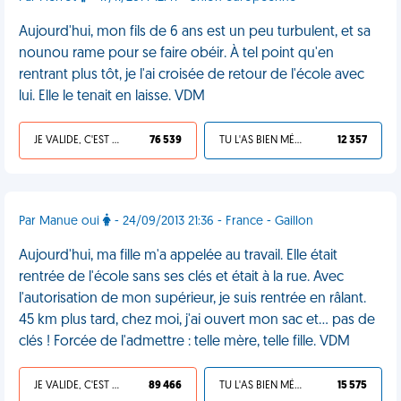
Aujourd'hui, mon fils de 6 ans est un peu turbulent, et sa
nounou rame pour se faire obéir. À tel point qu'en
rentrant plus tôt, je l'ai croisée de retour de l'école avec
lui. Elle le tenait en laisse. VDM
JE VALIDE, C'EST UNE VDM
76 539
TU L'AS BIEN MÉRITÉ
12 357
Par Manue oui
- 24/09/2013 21:36 - France - Gaillon
Aujourd'hui, ma fille m'a appelée au travail. Elle était
rentrée de l'école sans ses clés et était à la rue. Avec
l'autorisation de mon supérieur, je suis rentrée en râlant.
45 km plus tard, chez moi, j'ai ouvert mon sac et... pas de
clés ! Forcée de l'admettre : telle mère, telle fille. VDM
JE VALIDE, C'EST UNE VDM
89 466
TU L'AS BIEN MÉRITÉ
15 575