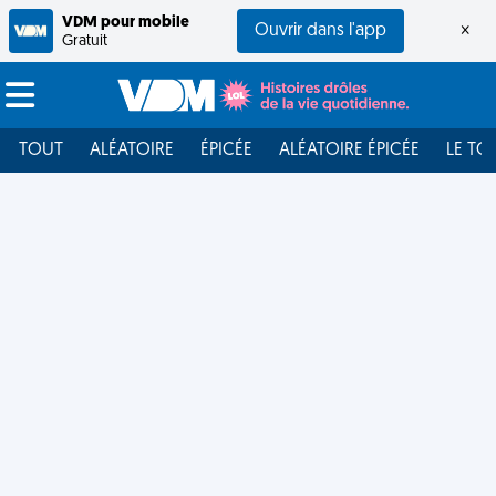
VDM pour mobile
Ouvrir dans l'app
×
Gratuit
TOUT
ALÉATOIRE
ÉPICÉE
ALÉATOIRE ÉPICÉE
LE TO