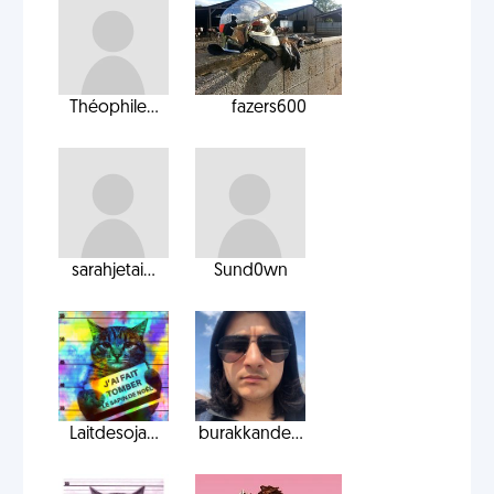
Théophile...
fazers600
sarahjetai...
Sund0wn
Laitdesoja...
burakkande...