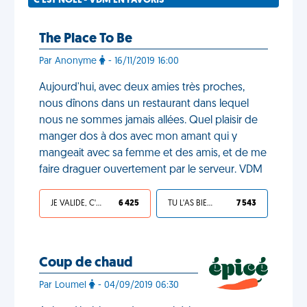
C'EST NOËL - VDM EN FAVORIS
The Place To Be
Par Anonyme
- 16/11/2019 16:00
Aujourd'hui, avec deux amies très proches,
nous dînons dans un restaurant dans lequel
nous ne sommes jamais allées. Quel plaisir de
manger dos à dos avec mon amant qui y
mangeait avec sa femme et des amis, et de me
faire draguer ouvertement par le serveur. VDM
JE VALIDE, C'EST UNE VDM
6 425
TU L'AS BIEN MÉRITÉ
7 543
Coup de chaud
Par Loumel
- 04/09/2019 06:30