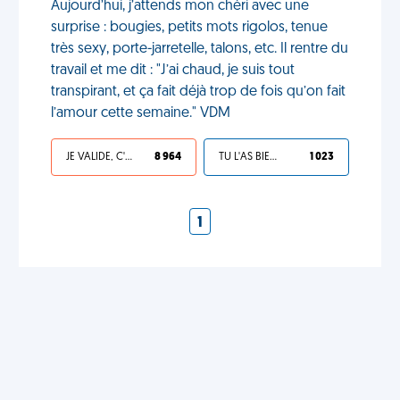
Aujourd’hui, j’attends mon chéri avec une
surprise : bougies, petits mots rigolos, tenue
très sexy, porte-jarretelle, talons, etc. Il rentre du
travail et me dit : "J’ai chaud, je suis tout
transpirant, et ça fait déjà trop de fois qu’on fait
l’amour cette semaine." VDM
JE VALIDE, C'EST UNE VDM
8 964
TU L'AS BIEN MÉRITÉ
1 023
1