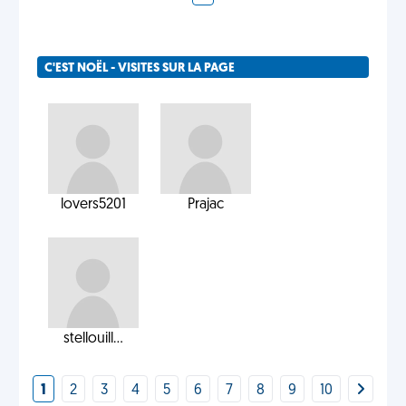
C'EST NOËL - VISITES SUR LA PAGE
lovers5201
Prajac
stellouill...
1
2
3
4
5
6
7
8
9
10