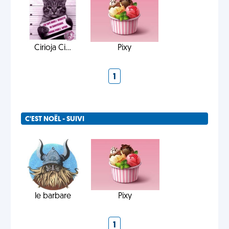
Cirioja Ci...
Pixy
1
C'EST NOËL - SUIVI
le barbare
Pixy
1