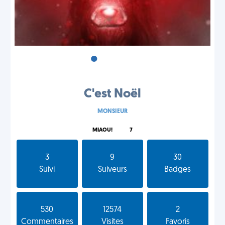
•
•
•
C'est Noël
MONSIEUR
MIAOU!
7
3
9
30
Suivi
Suiveurs
Badges
530
12574
2
Commentaires
Visites
Favoris