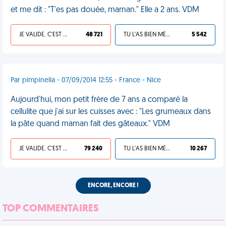
et me dit : "T'es pas douée, maman." Elle a 2 ans. VDM
JE VALIDE, C'EST UNE VDM
48 721
TU L'AS BIEN MÉRITÉ
5 542
Par pimpinella - 07/09/2014 12:55 - France - Nice
Aujourd'hui, mon petit frère de 7 ans a comparé la
cellulite que j'ai sur les cuisses avec : "Les grumeaux dans
la pâte quand maman fait des gâteaux." VDM
JE VALIDE, C'EST UNE VDM
79 240
TU L'AS BIEN MÉRITÉ
10 267
ENCORE, ENCORE !
TOP COMMENTAIRES