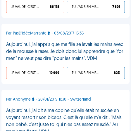
JE VALIDE, C'EST UNE VDM
86 178
TU L'AS BIEN MÉRITÉ
7 601
Par PasD'idéeMarrante
- 03/08/2017 15:35
Aujourd'hui, j'ai appris que ma fille se lavait les mains avec
de la mousse à raser. Je dois donc lui apprendre que "for
men" ne veut pas dire "pour les mains". VDM
JE VALIDE, C'EST UNE VDM
10 999
TU L'AS BIEN MÉRITÉ
823
Par Anonyme
- 20/01/2019 11:30 - Switzerland
Aujourd'hui, j'ai dit à ma copine qu'elle était musclée en
voyant ressortir son biceps. C'est là qu'elle m'a dit : "Mais
non bébé, c'est juste toi qui n'es pas assez musclé." Au