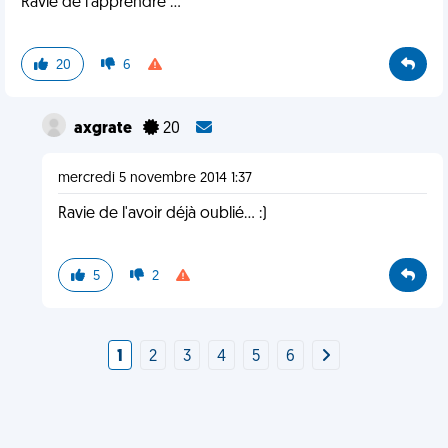
Ravie de l'apprendre ...
20
6
axgrate
20
mercredi 5 novembre 2014 1:37
Ravie de l'avoir déjà oublié... :)
5
2
1
2
3
4
5
6