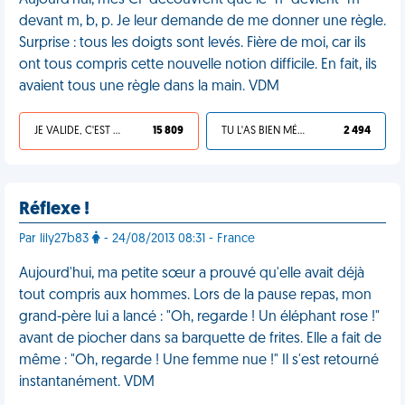
Aujourd'hui, mes CP découvrent que le "n" devient "m"
devant m, b, p. Je leur demande de me donner une règle.
Surprise : tous les doigts sont levés. Fière de moi, car ils
ont tous compris cette nouvelle notion difficile. En fait, ils
avaient tous une règle dans la main. VDM
JE VALIDE, C'EST UNE VDM
15 809
TU L'AS BIEN MÉRITÉ
2 494
Réflexe !
Par lily27b83
- 24/08/2013 08:31 - France
Aujourd'hui, ma petite sœur a prouvé qu'elle avait déjà
tout compris aux hommes. Lors de la pause repas, mon
grand-père lui a lancé : "Oh, regarde ! Un éléphant rose !"
avant de piocher dans sa barquette de frites. Elle a fait de
même : "Oh, regarde ! Une femme nue !" Il s'est retourné
instantanément. VDM