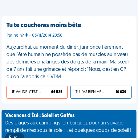
Tu te coucheras moins bête
Par hein?
- 03/11/2014 20:58
Aujourd'hui, au moment du dîner, j'annonce fièrement
que l'être humain ne possède pas de muscles au niveau
des dernières phalanges des doigts de la main. Ma sœur
de 7 ans fait une grimace et répond : "Nous, c'est en CP
qu'on l'a appris ça !" VDM
JE VALIDE, C'EST UNE VDM
66 525
TU L'AS BIEN MÉRITÉ
10 639
Vacances d'Été : Soleil et Gaffes
Des plages aux campings, embarquez pour un voyage
rempli de rires sous le soleil... et quelques coups de soleil !