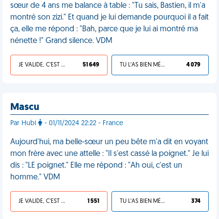
sœur de 4 ans me balance à table : "Tu sais, Bastien, il m'a
montré son zizi." Et quand je lui demande pourquoi il a fait
ça, elle me répond : "Bah, parce que je lui ai montré ma
nénette !" Grand silence. VDM
JE VALIDE, C'EST UNE VDM
51 649
TU L'AS BIEN MÉRITÉ
4 079
Mascu
Par Hubi
- 01/11/2024 22:22 - France
Aujourd'hui, ma belle-sœur un peu bête m'a dit en voyant
mon frère avec une attelle : "Il s'est cassé la poignet." Je lui
dis : "LE poignet." Elle me répond : "Ah oui, c'est un
homme." VDM
JE VALIDE, C'EST UNE VDM
1 551
TU L'AS BIEN MÉRITÉ
374