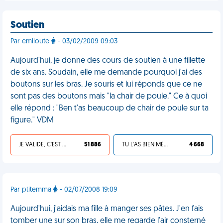
Soutien
Par emiloute
- 03/02/2009 09:03
Aujourd'hui, je donne des cours de soutien à une fillette
de six ans. Soudain, elle me demande pourquoi j'ai des
boutons sur les bras. Je souris et lui réponds que ce ne
sont pas des boutons mais "la chair de poule." Ce à quoi
elle répond : "Ben t'as beaucoup de chair de poule sur ta
figure." VDM
JE VALIDE, C'EST UNE VDM
51 886
TU L'AS BIEN MÉRITÉ
4 668
Par ptitemma
- 02/07/2008 19:09
Aujourd'hui, j'aidais ma fille à manger ses pâtes. J'en fais
tomber une sur son bras, elle me regarde l'air consterné