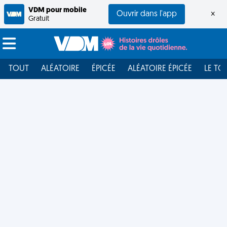
VDM pour mobile
Ouvrir dans l'app
×
Gratuit
TOUT
ALÉATOIRE
ÉPICÉE
ALÉATOIRE ÉPICÉE
LE TO