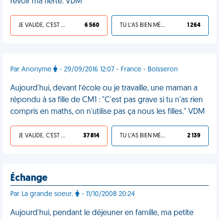
revoir ma fierté. VDM
JE VALIDE, C'EST UNE VDM
6 560
TU L'AS BIEN MÉRITÉ
1 264
Par Anonyme
- 29/09/2016 12:07 - France - Boisseron
Aujourd'hui, devant l’école ou je travaille, une maman a
répondu à sa fille de CM1 : "C'est pas grave si tu n'as rien
compris en maths, on n'utilise pas ça nous les filles." VDM
JE VALIDE, C'EST UNE VDM
37 814
TU L'AS BIEN MÉRITÉ
2 139
Échange
Par La grande soeur.
- 11/10/2008 20:24
Aujourd'hui, pendant le déjeuner en famille, ma petite