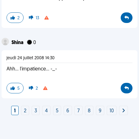
2
13
Shina
0
jeudi 24 juillet 2008 14:30
Ahh... l'impatience... -_-
5
2
1
2
3
4
5
6
7
8
9
10