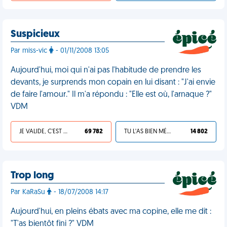
Suspicieux
Par miss-vic
- 01/11/2008 13:05
Aujourd'hui, moi qui n'ai pas l'habitude de prendre les
devants, je surprends mon copain en lui disant : "J'ai envie
de faire l'amour." Il m'a répondu : "Elle est où, l'arnaque ?"
VDM
JE VALIDE, C'EST UNE VDM
69 782
TU L'AS BIEN MÉRITÉ
14 802
Trop long
Par KaRaSu
- 18/07/2008 14:17
Aujourd'hui, en pleins ébats avec ma copine, elle me dit :
"T'as bientôt fini ?" VDM