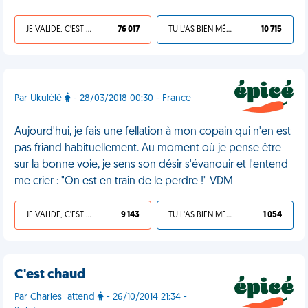
JE VALIDE, C'EST UNE VDM
76 017
TU L'AS BIEN MÉRITÉ
10 715
Par Ukulélé
- 28/03/2018 00:30 - France
Aujourd'hui, je fais une fellation à mon copain qui n'en est
pas friand habituellement. Au moment où je pense être
sur la bonne voie, je sens son désir s'évanouir et l'entend
me crier : "On est en train de le perdre !" VDM
JE VALIDE, C'EST UNE VDM
9 143
TU L'AS BIEN MÉRITÉ
1 054
C'est chaud
Par Charles_attend
- 26/10/2014 21:34 -