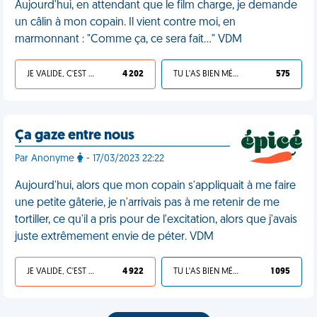
Aujourd'hui, en attendant que le film charge, je demande
un câlin à mon copain. Il vient contre moi, en
marmonnant : "Comme ça, ce sera fait…" VDM
JE VALIDE, C'EST UNE VDM
4 202
TU L'AS BIEN MÉRITÉ
575
Ça gaze entre nous
Par Anonyme
- 17/03/2023 22:22
Aujourd'hui, alors que mon copain s'appliquait à me faire
une petite gâterie, je n'arrivais pas à me retenir de me
tortiller, ce qu'il a pris pour de l'excitation, alors que j'avais
juste extrêmement envie de péter. VDM
JE VALIDE, C'EST UNE VDM
4 922
TU L'AS BIEN MÉRITÉ
1 095