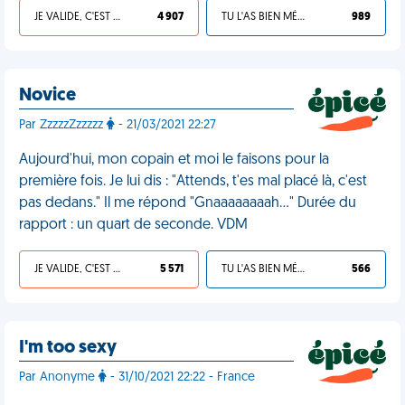
JE VALIDE, C'EST UNE VDM
4 907
TU L'AS BIEN MÉRITÉ
989
Novice
Par ZzzzzZzzzzz
- 21/03/2021 22:27
Aujourd'hui, mon copain et moi le faisons pour la
première fois. Je lui dis : "Attends, t'es mal placé là, c'est
pas dedans." Il me répond "Gnaaaaaaaah…" Durée du
rapport : un quart de seconde. VDM
JE VALIDE, C'EST UNE VDM
5 571
TU L'AS BIEN MÉRITÉ
566
I'm too sexy
Par Anonyme
- 31/10/2021 22:22 - France