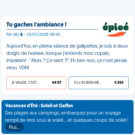
Tu gaches l'ambiance !
Par lilly
- 24/07/2008 08:40
Aujourd'hui, en pleine séance de galipettes, je suis à deux
doigts de l'extase, lorsque j'entends mon copain,
impatient : "Alors ? Ça vient ?!" Eh ben non, ça n'est jamais
venu. VDM
JE VALIDE, C'EST UNE VDM
64 117
TU L'AS BIEN MÉRITÉ
5 355
Vacances d'Été : Soleil et Gaffes
Des plages aux campings, embarquez pour un voyage
rempli de rires sous le soleil... et quelques coups de soleil !
Plus…