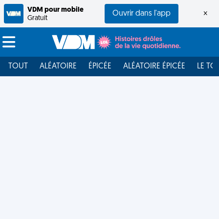
VDM pour mobile
Ouvrir dans l'app
×
Gratuit
TOUT
ALÉATOIRE
ÉPICÉE
ALÉATOIRE ÉPICÉE
LE TO