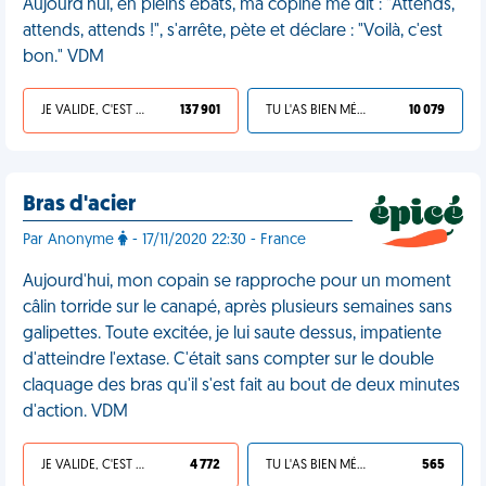
Aujourd'hui, en pleins ébats, ma copine me dit : "Attends,
attends, attends !", s'arrête, pète et déclare : "Voilà, c'est
bon." VDM
JE VALIDE, C'EST UNE VDM
137 901
TU L'AS BIEN MÉRITÉ
10 079
Bras d'acier
Par Anonyme
- 17/11/2020 22:30 - France
Aujourd'hui, mon copain se rapproche pour un moment
câlin torride sur le canapé, après plusieurs semaines sans
galipettes. Toute excitée, je lui saute dessus, impatiente
d'atteindre l'extase. C'était sans compter sur le double
claquage des bras qu'il s'est fait au bout de deux minutes
d'action. VDM
JE VALIDE, C'EST UNE VDM
4 772
TU L'AS BIEN MÉRITÉ
565