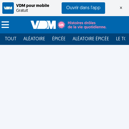
VDM pour mobile
Ouvrir dans l'app
×
Gratuit
TOUT
ALÉATOIRE
ÉPICÉE
ALÉATOIRE ÉPICÉE
LE TO