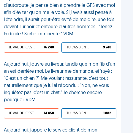
d'autoroute, je pense bien à prendre le GPS avec moi
afin d'éviter qu'on me le vole. Si j'avais aussi pensé à
l'éteindre, il aurait peut-être évité de me dire, une fois
devant l'urinoir et entouré d'autres hommes : "Tenez
la droite ! Sortie imminente." VDM
JE VALIDE, C'EST UNE VDM
76 248
TU L'AS BIEN MÉRITÉ
9 740
Aujourd'hui, j'ouvre au livreur, tandis que mon fils d'un
an est derrière moi. Le livreur me demande, effrayé :
"C'est un chien ?" Me voulant rassurante, c'est tout
naturellement que je lui ai répondu : "Non, ne vous
inquiétez pas, c'est un chat." Je cherche encore
pourquoi. VDM
JE VALIDE, C'EST UNE VDM
14 458
TU L'AS BIEN MÉRITÉ
1 882
Aujourd'hui, j'appelle le service client de mon