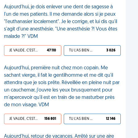
Aujourd'hui, je dois enlever une dent de sagesse à
l'un de mes patients. Il me demande alors si je peux
"l'euthanasier localement". Je le corrige, et lui dis qu'il
s'agit d'une anesthésie. "Une anesthésie ?! Vous êtes
malade ?!" VDM
JE VALIDE, C'EST UNE VDM
47 110
TU L'AS BIEN MÉRITÉ
3 026
Aujourd'hui, première nuit chez mon copain. Me
sachant vierge, il fait le gentilhomme et me dit qu'il
attendra que je sois prête. Réveillée en pleine nuit par
un cauchemar, j'ouvre les yeux brusquement pour
m'apercevoir qu'il est en train de se masturber près
de mon visage. VDM
JE VALIDE, C'EST UNE VDM
156 801
TU L'AS BIEN MÉRITÉ
12 146
Aujourd'hui, retour de vacances. Arrêté sur une aire