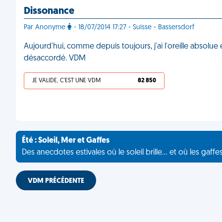
Dissonance
Par Anonyme
- 18/07/2014 17:27 - Suisse - Bassersdorf
Aujourd'hui, comme depuis toujours, j'ai l'oreille absolu
désaccordé. VDM
JE VALIDE, C'EST UNE VDM
82 850
Été : Soleil, Mer et Gaffes
Des anecdotes estivales où le soleil brille... et où les gaffe
VDM PRÉCÉDENTE