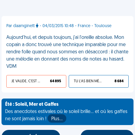
Par daamginett
- 04/03/2015 10:48 - France - Toulouse
Aujourd'hui, et depuis toujours, j'ai l'oreille absolue. Mon
copain a donc trouvé une technique imparable pour me
rendre folle quand nous sommes en désaccord : il chante
une mélodie en donnant des noms de notes au hasard.
VDM
JE VALIDE, C'EST UNE VDM
64 895
TU L'AS BIEN MÉRITÉ
8 684
Été : Soleil, Mer et Gaffes
Des anecdotes estivales où le soleil brille... et où les gaffes
ne sont jamais loin !
Plus…