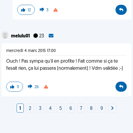
12
3
melulu01
23
mercredi 4 mars 2015 17:00
Ouch ! Pas sympa qu'il en profite ! Fait comme si ça te
fesait rien, ça lui passera (normalement) ! Vdm validée ;-)
11
26
1
2
3
4
5
6
7
8
9