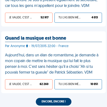
de répondre. Je suis à présent également sa secrétaire,
car tous les gens m'appellent pour le joindre. VDM
JE VALIDE, C'EST UNE VDM
52 917
TU L'AS BIEN MÉRITÉ
4 013
Quand la musique est bonne
Par Anonyme
- 19/07/2015 22:00 - France
Aujourd'hui, dans un élan de romantisme, je demande à
mon copain de mettre la musique qui lui fait le plus
penser à moi. C'est sans hésiter qu'il a choisi "Ah si tu
pouvais fermer ta gueule" de Patrick Sébastien. VDM
JE VALIDE, C'EST UNE VDM
62 260
TU L'AS BIEN MÉRITÉ
10 051
ENCORE, ENCORE !