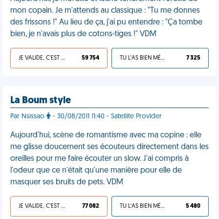
mon copain. Je m'attends au classique : "Tu me donnes
des frissons !" Au lieu de ça, j'ai pu entendre : "Ça tombe
bien, je n'avais plus de cotons-tiges !" VDM
JE VALIDE, C'EST UNE VDM
59 754
TU L'AS BIEN MÉRITÉ
7 325
La Boum style
Par Nsissao
- 30/08/2011 11:40 - Satellite Provider
Aujourd'hui, scène de romantisme avec ma copine : elle
me glisse doucement ses écouteurs directement dans les
oreilles pour me faire écouter un slow. J'ai compris à
l'odeur que ce n'était qu'une manière pour elle de
masquer ses bruits de pets. VDM
JE VALIDE, C'EST UNE VDM
77 082
TU L'AS BIEN MÉRITÉ
5 480