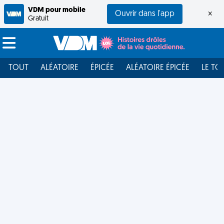
VDM pour mobile
Ouvrir dans l'app
×
Gratuit
TOUT
ALÉATOIRE
ÉPICÉE
ALÉATOIRE ÉPICÉE
LE TO