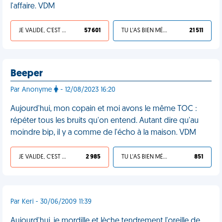
l'affaire. VDM
JE VALIDE, C'EST UNE VDM
57 601
TU L'AS BIEN MÉRITÉ
21 511
Beeper
Par Anonyme
- 12/08/2023 16:20
Aujourd'hui, mon copain et moi avons le même TOC :
répéter tous les bruits qu'on entend. Autant dire qu'au
moindre bip, il y a comme de l'écho à la maison. VDM
JE VALIDE, C'EST UNE VDM
2 985
TU L'AS BIEN MÉRITÉ
851
Par Keri - 30/06/2009 11:39
Aujourd'hui, je mordille et lèche tendrement l'oreille de