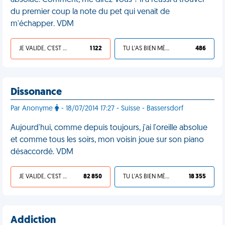
absolue. Comment, me direz-vous ? Il a réussi à trouver
du premier coup la note du pet qui venait de
m'échapper. VDM
JE VALIDE, C'EST UNE VDM
1 122
TU L'AS BIEN MÉRITÉ
486
Dissonance
Par Anonyme
- 18/07/2014 17:27 - Suisse - Bassersdorf
Aujourd'hui, comme depuis toujours, j'ai l'oreille absolue
et comme tous les soirs, mon voisin joue sur son piano
désaccordé. VDM
JE VALIDE, C'EST UNE VDM
82 850
TU L'AS BIEN MÉRITÉ
18 355
Addiction