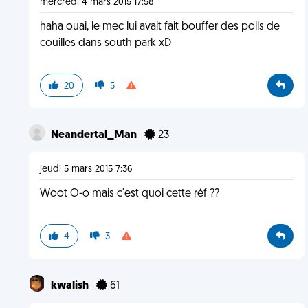
mercredi 4 mars 2015 17:58
haha ouai, le mec lui avait fait bouffer des poils de
couilles dans south park xD
20
5
Neandertal_Man
23
jeudi 5 mars 2015 7:36
Woot O-o mais c'est quoi cette réf ??
4
3
kwalish
61