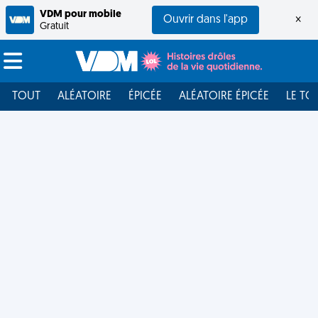
VDM pour mobile
Ouvrir dans l'app
×
Gratuit
TOUT
ALÉATOIRE
ÉPICÉE
ALÉATOIRE ÉPICÉE
LE TO