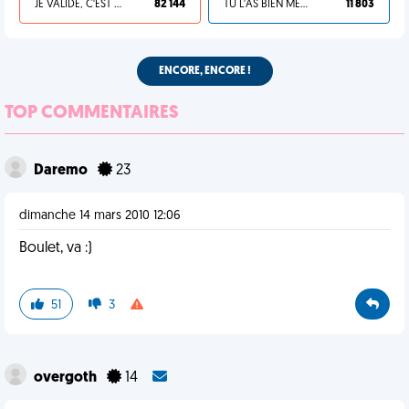
JE VALIDE, C'EST UNE VDM
82 144
TU L'AS BIEN MÉRITÉ
11 803
ENCORE, ENCORE !
TOP COMMENTAIRES
Daremo
23
dimanche 14 mars 2010 12:06
Boulet, va :)
51
3
overgoth
14