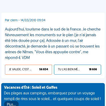
Par clem - 14/03/2010 09:04
Aujourd'hui, tourisme dans le sud de la France. Je cherche
fiévreusement les monuments sur le plan (je n'ai jamais
été très douée pour ça). Adossée à un mur, l'air
décontracté, je demande à un passant où se trouvent les
arènes de Nîmes. "Vous êtes appuyée contre", me
répond-il. VDM
JE VALIDE, C'EST UNE VDM
56 834
TU L'AS BIEN MÉRITÉ
18 606
Vacances d'Été : Soleil et Gaffes
Des plages aux campings, embarquez pour un voyage
rempli de rires sous le soleil... et quelques coups de soleil !
Plus…