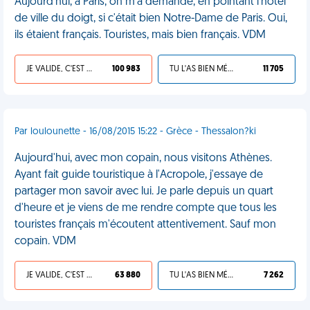
Aujourd'hui, à Paris, on m'a demandé, en pointant l'hôtel
de ville du doigt, si c'était bien Notre-Dame de Paris. Oui,
ils étaient français. Touristes, mais bien français. VDM
JE VALIDE, C'EST UNE VDM
100 983
TU L'AS BIEN MÉRITÉ
11 705
Par loulounette - 16/08/2015 15:22 - Grèce - Thessalon?ki
Aujourd'hui, avec mon copain, nous visitons Athènes.
Ayant fait guide touristique à l'Acropole, j'essaye de
partager mon savoir avec lui. Je parle depuis un quart
d'heure et je viens de me rendre compte que tous les
touristes français m'écoutent attentivement. Sauf mon
copain. VDM
JE VALIDE, C'EST UNE VDM
63 880
TU L'AS BIEN MÉRITÉ
7 262