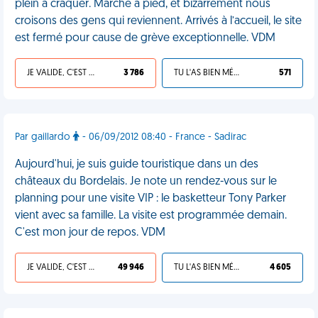
plein à craquer. Marche à pied, et bizarrement nous
croisons des gens qui reviennent. Arrivés à l’accueil, le site
est fermé pour cause de grève exceptionnelle. VDM
JE VALIDE, C'EST UNE VDM
3 786
TU L'AS BIEN MÉRITÉ
571
Par gaillardo
- 06/09/2012 08:40 - France - Sadirac
Aujourd'hui, je suis guide touristique dans un des
châteaux du Bordelais. Je note un rendez-vous sur le
planning pour une visite VIP : le basketteur Tony Parker
vient avec sa famille. La visite est programmée demain.
C'est mon jour de repos. VDM
JE VALIDE, C'EST UNE VDM
49 946
TU L'AS BIEN MÉRITÉ
4 605