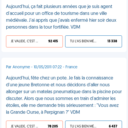
Aujourd'hui, ça fait plusieurs années que je suis agent
d'accueil pour un office de tourisme dans une ville
médiévale. J'ai appris que j'avais enfermé hier soir deux
personnes dans la tour fortifiée. VDM
JE VALIDE, C'EST UNE VDM
92 415
TU L'AS BIEN MÉRITÉ
13 338
Par Anonyme - 10/05/2011 07:22 - France
Aujourd'hui, fête chez un pote. Je fais la connaissance
d'une jeune Bretonne et nous décidons d'aller nous
allonger sur un matelas pneumatique dans la piscine pour
discuter. Alors que nous sommes en train d'admirer les
étoiles, elle me demande très sérieusement : "Vous avez
la Grande Ourse, à Perpignan ?" VDM
JE VALIDE, C'EST UNE VDM
78 205
TU L'AS BIEN MÉRITÉ
6 437