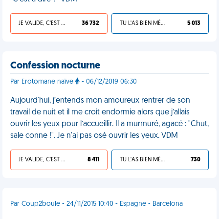
JE VALIDE, C'EST UNE VDM
36 732
TU L'AS BIEN MÉRITÉ
5 013
Confession nocturne
Par Erotomane naïve
- 06/12/2019 06:30
Aujourd'hui, j’entends mon amoureux rentrer de son
travail de nuit et il me croit endormie alors que j’allais
ouvrir les yeux pour l’accueillir. Il a murmuré, agacé : "Chut,
sale conne !". Je n'ai pas osé ouvrir les yeux. VDM
JE VALIDE, C'EST UNE VDM
8 411
TU L'AS BIEN MÉRITÉ
730
Par Coup2boule - 24/11/2015 10:40 - Espagne - Barcelona