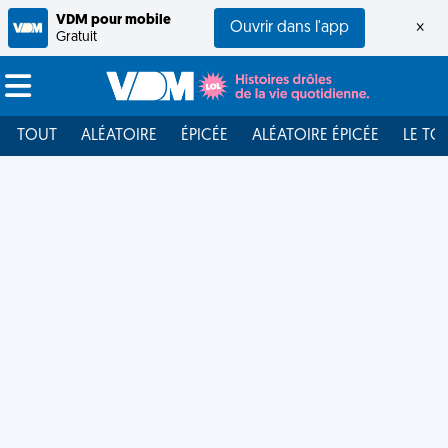
VDM pour mobile
Ouvrir dans l'app
×
Gratuit
TOUT
ALÉATOIRE
ÉPICÉE
ALÉATOIRE ÉPICÉE
LE TO