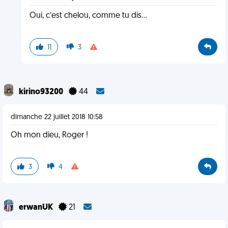
Oui, c’est chelou, comme tu dis...
11
3
kirino93200
44
dimanche 22 juillet 2018 10:58
Oh mon dieu, Roger !
3
4
erwanUK
21