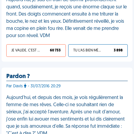
Aujourd'hui, je suis en train de dormir profondément
quand, soudainement, je reçois une énorme claque sur le
front. Des doigts commencent ensuite à me triturer la
bouche, le nez et les yeux. Définitivement réveillé, je vois
ma copine en plein fou rire. Elle venait de me prendre
pour son réveil. VDM
JE VALIDE, C'EST UNE VDM
60 733
TU L'AS BIEN MÉRITÉ
3 898
Pardon ?
Par Davis
- 31/07/2016 20:29
Aujourd'hui, et depuis des mois, je vois régulièrement la
femme de mes rêves. Celle-ci ne souhaitant rien de
sérieux, j'ai accepté l'aventure. Après une nuit d'amour,
j'ose enfin lui avouer mes sentiments et lui dis clairement
que je suis amoureux d'elle. Sa réponse fut immédiate :
"C'est à dire ?" VDM