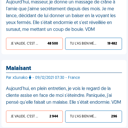
Aujourd'hui, masseur, je donne un massage de crâne à
l'amie que j'aime secrètement depuis des mois. Je me
lance, décidant de lui donner un baiser en la voyant les
yeux fermés. Elle s'était endormie et s'est réveillée en
sursaut, me mettant un coup de boule. VDM
JE VALIDE, C'EST UNE VDM
48 500
TU L'AS BIEN MÉRITÉ
19 482
Malaisant
Par xSunako
- 09/12/2021 07:30 - France
Aujourd'hui, en plein entretien, je vois le regard de la
cliente assise en face de moi s'éteindre. Paniquée, j'ai
pensé qu'elle faisait un malaise. Elle s'était endormie. VDM
JE VALIDE, C'EST UNE VDM
2 944
TU L'AS BIEN MÉRITÉ
296