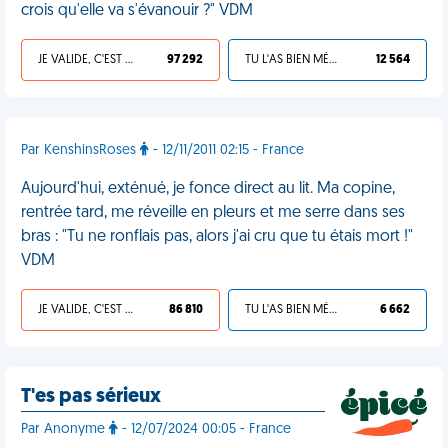
crois qu'elle va s'évanouir ?" VDM
JE VALIDE, C'EST UNE VDM
97 292
TU L'AS BIEN MÉRITÉ
12 564
Par KenshinsRoses
- 12/11/2011 02:15 - France
Aujourd'hui, exténué, je fonce direct au lit. Ma copine,
rentrée tard, me réveille en pleurs et me serre dans ses
bras : "Tu ne ronflais pas, alors j'ai cru que tu étais mort !"
VDM
JE VALIDE, C'EST UNE VDM
86 810
TU L'AS BIEN MÉRITÉ
6 662
T'es pas sérieux
Par Anonyme
- 12/07/2024 00:05 - France