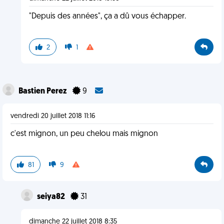
"Depuis des années", ça a dû vous échapper.
2
1
Bastien Perez
9
vendredi 20 juillet 2018 11:16
c'est mignon, un peu chelou mais mignon
81
9
seiya82
31
dimanche 22 juillet 2018 8:35