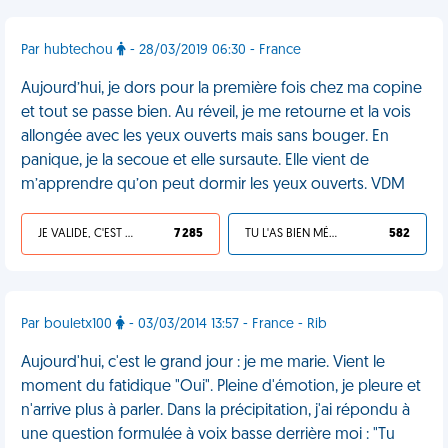
Par hubtechou
- 28/03/2019 06:30 - France
Aujourd’hui, je dors pour la première fois chez ma copine
et tout se passe bien. Au réveil, je me retourne et la vois
allongée avec les yeux ouverts mais sans bouger. En
panique, je la secoue et elle sursaute. Elle vient de
m’apprendre qu’on peut dormir les yeux ouverts. VDM
JE VALIDE, C'EST UNE VDM
7 285
TU L'AS BIEN MÉRITÉ
582
Par bouletx100
- 03/03/2014 13:57 - France - Rib
Aujourd'hui, c'est le grand jour : je me marie. Vient le
moment du fatidique "Oui". Pleine d'émotion, je pleure et
n'arrive plus à parler. Dans la précipitation, j'ai répondu à
une question formulée à voix basse derrière moi : "Tu