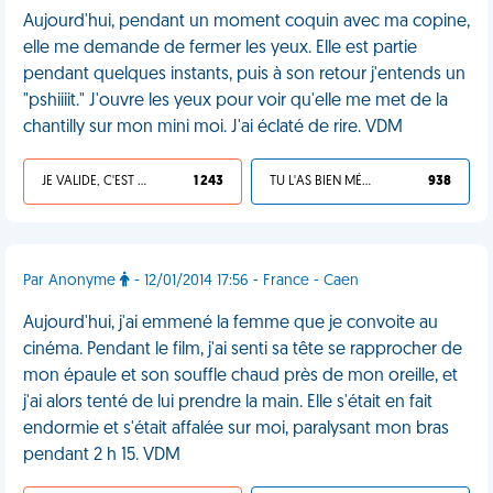
Aujourd'hui, pendant un moment coquin avec ma copine,
elle me demande de fermer les yeux. Elle est partie
pendant quelques instants, puis à son retour j'entends un
"pshiiiit." J'ouvre les yeux pour voir qu'elle me met de la
chantilly sur mon mini moi. J'ai éclaté de rire. VDM
JE VALIDE, C'EST UNE VDM
1 243
TU L'AS BIEN MÉRITÉ
938
Par Anonyme
- 12/01/2014 17:56 - France - Caen
Aujourd'hui, j'ai emmené la femme que je convoite au
cinéma. Pendant le film, j'ai senti sa tête se rapprocher de
mon épaule et son souffle chaud près de mon oreille, et
j'ai alors tenté de lui prendre la main. Elle s'était en fait
endormie et s'était affalée sur moi, paralysant mon bras
pendant 2 h 15. VDM