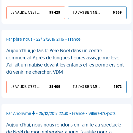
JE VALIDE, C'EST UNE VDM
99 429
TU L'AS BIEN MÉRITÉ
6 369
Par père nous - 22/12/2016 21:16 - France
Aujourd'hui, je fais le Père Noël dans un centre
commercial. Après de longues heures assis, je me lève.
J'ai fait un malaise devant les enfants et les pompiers ont
dû venir me chercher. VDM
JE VALIDE, C'EST UNE VDM
28 409
TU L'AS BIEN MÉRITÉ
1 972
Par Anonyme
- 25/12/2017 22:30 - France - Villers-l?s-pots
Aujourd'hui, nous nous rendons en famille au spectacle
de Noël de mon entreprise, auquel j'assiste pour la