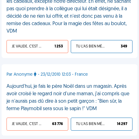
les cadeaux, excepté notre directeur. En effet, ne sachant
pas quoi prendre à la collègue qui lui était désignée, il a
décidé de ne rien lui offrir, et n'est donc pas venu à la
remise des cadeaux. Pour la magie des fêtes au boulot,
VDM
JE VALIDE, C'EST UNE VDM
1 253
TU L'AS BIEN MÉRITÉ
349
Par Anonyme
- 23/12/2010 12:03 - France
Aujourd'hui, je fais le père Noël dans un magasin. Après
avoir croisé le regard noir d'une maman, j'ai compris que
je n'aurais pas dû dire à son petit garçon : "Bien sûr, la
ferme Playmobil sera sous le sapin !" VDM
JE VALIDE, C'EST UNE VDM
63 776
TU L'AS BIEN MÉRITÉ
14 297