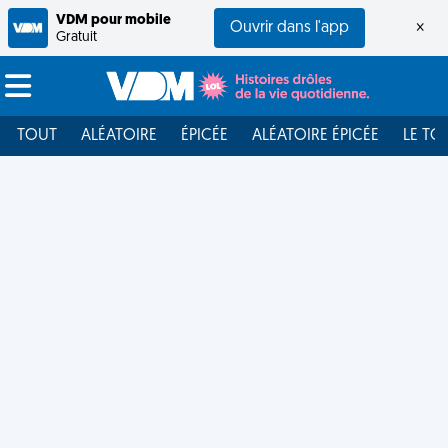
VDM pour mobile
Ouvrir dans l'app
×
Gratuit
TOUT
ALÉATOIRE
ÉPICÉE
ALÉATOIRE ÉPICÉE
LE TO