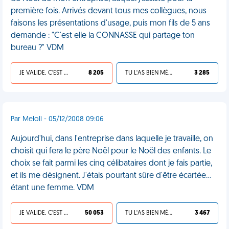
première fois. Arrivés devant tous mes collègues, nous
faisons les présentations d'usage, puis mon fils de 5 ans
demande : "C'est elle la CONNASSE qui partage ton
bureau ?" VDM
JE VALIDE, C'EST UNE VDM
8 205
TU L'AS BIEN MÉRITÉ
3 285
Par Meloli - 05/12/2008 09:06
Aujourd'hui, dans l'entreprise dans laquelle je travaille, on
choisit qui fera le père Noël pour le Noël des enfants. Le
choix se fait parmi les cinq célibataires dont je fais partie,
et ils me désignent. J'étais pourtant sûre d'être écartée...
étant une femme. VDM
JE VALIDE, C'EST UNE VDM
50 053
TU L'AS BIEN MÉRITÉ
3 467