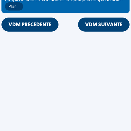
rempli de rires sous le soleil... et quelques coups de soleil !
Plus…
VDM PRÉCÉDENTE
VDM SUIVANTE