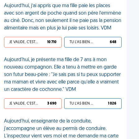
Aujourd’hui, j’ai appris que ma fille paie les places
avec son argent de poche quand son père l’emmène
au ciné. Donc, non seulement il ne paie pas la pension
alimentaire mais en plus je lui paie ses loisirs. VDM
JE VALIDE, C'EST UNE VDM
10 710
TU L'AS BIEN MÉRITÉ
648
Aujourd'hui, je présente ma fille de 7 ans à mon
nouveau compagnon. Elle a tenu à mettre en garde
son futur beau-père : "Je sais pas si tu peux supporter
ma maman et vivre avec elle parce qu'elle a vraiment
un caractère de cochonne." VDM
JE VALIDE, C'EST UNE VDM
3 690
TU L'AS BIEN MÉRITÉ
1 026
Aujourd'hui, enseignante de la conduite,
j'accompagne un élève au permis de conduire.
L'inspecteur vient vers moi et me demande ma carte