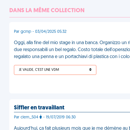
DANS LA MÊME COLLECTION
Par gcmp - 03/04/2025 05:32
Oggi, alla fine del mio stage in una banca. Organizzo un 
due responsabili un bel regalo. Costo totale dell'opera
regalato una penna e un portachiavi di plastica con i colo
JE VALIDE, C'EST UNE VDM
0
Siffler en travaillant
Par clem_504
- 19/07/2019 06:30
Aujourd’hui, ça fait plusieurs mois que je me démène au