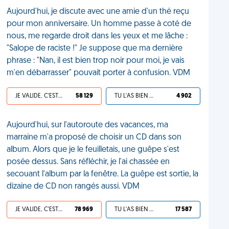
Aujourd'hui, je discute avec une amie d'un thé reçu
pour mon anniversaire. Un homme passe à coté de
nous, me regarde droit dans les yeux et me lâche :
"Salope de raciste !" Je suppose que ma dernière
phrase : "Nan, il est bien trop noir pour moi, je vais
m'en débarrasser" pouvait porter à confusion. VDM
JE VALIDE, C'EST UNE VDM
58 129
TU L'AS BIEN MÉRITÉ
4 902
Aujourd'hui, sur l'autoroute des vacances, ma
marraine m'a proposé de choisir un CD dans son
album. Alors que je le feuilletais, une guêpe s'est
posée dessus. Sans réfléchir, je l'ai chassée en
secouant l'album par la fenêtre. La guêpe est sortie, la
dizaine de CD non rangés aussi. VDM
JE VALIDE, C'EST UNE VDM
78 969
TU L'AS BIEN MÉRITÉ
17 587