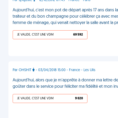
Par spajuste
- 12/10/2012 07:49 - France - Paris
Aujourd'hui, c'est mon pot de départ après 17 ans dans la
traiteur et du bon champagne pour célébrer ça avec mes
femme de ménage, qui venait nettoyer la salle avant la 
JE VALIDE, C'EST UNE VDM
69 592
Par OHSHIT
- 03/04/2018 15:00 - France - Les Ulis
Aujourd'hui, alors que je m'apprête à donner ma lettre d
goûter dans le service pour féliciter ma fidélité et mon 
JE VALIDE, C'EST UNE VDM
9 020