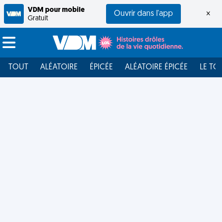
VDM pour mobile
Ouvrir dans l'app
×
Gratuit
TOUT
ALÉATOIRE
ÉPICÉE
ALÉATOIRE ÉPICÉE
LE TO