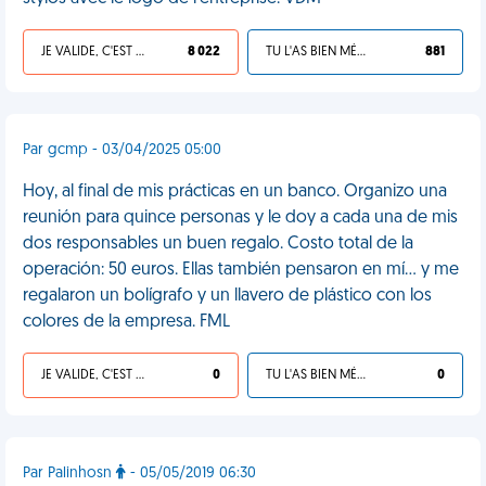
JE VALIDE, C'EST UNE VDM
8 022
TU L'AS BIEN MÉRITÉ
881
Par gcmp - 03/04/2025 05:00
Hoy, al final de mis prácticas en un banco. Organizo una
reunión para quince personas y le doy a cada una de mis
dos responsables un buen regalo. Costo total de la
operación: 50 euros. Ellas también pensaron en mí… y me
regalaron un bolígrafo y un llavero de plástico con los
colores de la empresa. FML
JE VALIDE, C'EST UNE VDM
0
TU L'AS BIEN MÉRITÉ
0
Par Palinhosn
- 05/05/2019 06:30