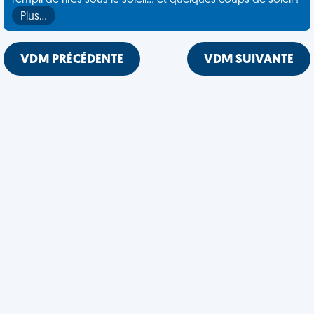
rempli de rires sous le soleil... et quelques coups de soleil !
Plus…
VDM PRÉCÉDENTE
VDM SUIVANTE