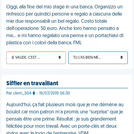
Oggi, alla fine del mio stage in una banca. Organizzo un
rinfresco per quindici persone e regalo a ciascuna delle
mie due responsabili un bel regalo. Costo totale
dell'operazione: 50 euro. Anche loro hanno pensato a
me… e mi hanno regalato una penna e un portachiavi di
plastica con i colori della banca. FML
JE VALIDE, C'EST UNE VDM
0
TU L'AS BIEN MÉRITÉ
0
Siffler en travaillant
Par clem_504
- 19/07/2019 06:30
Aujourd’hui, ça fait plusieurs mois que je me démène au
boulot car mon patron m’a promis une “surprise” que je
pensais être une prime. Résultat : je suis grandement
félicitée pour mon travail. Avec un porte-clés et deux
stylos avec le logo de l’entreprise. VDM