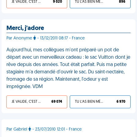
JE VALIDE, C'EST UNE VDM
9 020
TU L'AS BIEN MÉRITÉ
896
Merci, j'adore
Par Anonyme
- 13/12/2011 08:17 - France
Aujourd'hui, mes collègues m'ont préparé un pot de
départ avec un merveilleux cadeau : le sac Vuitton dont je
rêve depuis des années. Tout était parfait. Puis ma petite
stagiaire m'a demandé d'ouvrir le sac. Du saint-nectaire,
fromage de sa région. Maintenant, l'odeur y est
imprégnée. VDM
JE VALIDE, C'EST UNE VDM
69 074
TU L'AS BIEN MÉRITÉ
6 970
Par Gabriel
- 23/07/2010 12:01 - France