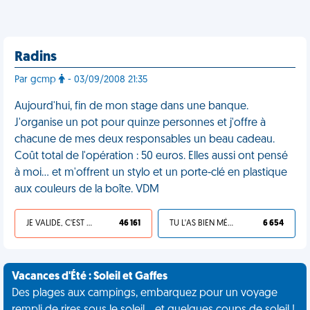
Radins
Par gcmp
- 03/09/2008 21:35
Aujourd'hui, fin de mon stage dans une banque.
J'organise un pot pour quinze personnes et j'offre à
chacune de mes deux responsables un beau cadeau.
Coût total de l'opération : 50 euros. Elles aussi ont pensé
à moi… et m'offrent un stylo et un porte-clé en plastique
aux couleurs de la boîte. VDM
JE VALIDE, C'EST UNE VDM
46 161
TU L'AS BIEN MÉRITÉ
6 654
Vacances d'Été : Soleil et Gaffes
Des plages aux campings, embarquez pour un voyage