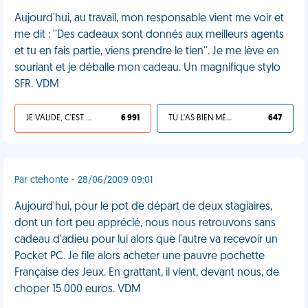
Aujourd'hui, au travail, mon responsable vient me voir et
me dit : ''Des cadeaux sont donnés aux meilleurs agents
et tu en fais partie, viens prendre le tien''. Je me lève en
souriant et je déballe mon cadeau. Un magnifique stylo
SFR. VDM
JE VALIDE, C'EST UNE VDM
6 991
TU L'AS BIEN MÉRITÉ
647
Par ctehonte - 28/06/2009 09:01
Aujourd'hui, pour le pot de départ de deux stagiaires,
dont un fort peu apprécié, nous nous retrouvons sans
cadeau d'adieu pour lui alors que l'autre va recevoir un
Pocket PC. Je file alors acheter une pauvre pochette
Française des Jeux. En grattant, il vient, devant nous, de
choper 15 000 euros. VDM