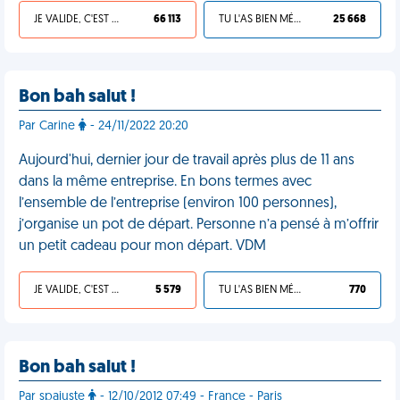
JE VALIDE, C'EST UNE VDM
66 113
TU L'AS BIEN MÉRITÉ
25 668
Bon bah salut !
Par Carine
- 24/11/2022 20:20
Aujourd'hui, dernier jour de travail après plus de 11 ans
dans la même entreprise. En bons termes avec
l’ensemble de l’entreprise (environ 100 personnes),
j’organise un pot de départ. Personne n’a pensé à m’offrir
un petit cadeau pour mon départ. VDM
JE VALIDE, C'EST UNE VDM
5 579
TU L'AS BIEN MÉRITÉ
770
Bon bah salut !
Par spajuste
- 12/10/2012 07:49 - France - Paris