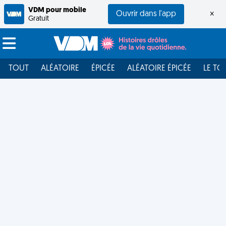
VDM pour mobile
Ouvrir dans l'app
×
Gratuit
TOUT
ALÉATOIRE
ÉPICÉE
ALÉATOIRE ÉPICÉE
LE TO