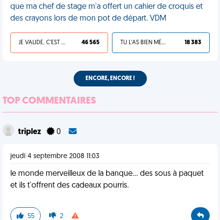
que ma chef de stage m'a offert un cahier de croquis et
des crayons lors de mon pot de départ. VDM
JE VALIDE, C'EST UNE VDM
46 565
TU L'AS BIEN MÉRITÉ
18 383
ENCORE, ENCORE !
TOP COMMENTAIRES
triplez
0
jeudi 4 septembre 2008 11:03
le monde merveilleux de la banque... des sous à paquet
et ils t'offrent des cadeaux pourris.
55
2