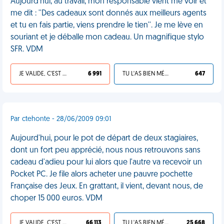
Aujourd'hui, au travail, mon responsable vient me voir et
me dit : ''Des cadeaux sont donnés aux meilleurs agents
et tu en fais partie, viens prendre le tien''. Je me lève en
souriant et je déballe mon cadeau. Un magnifique stylo
SFR. VDM
JE VALIDE, C'EST UNE VDM
6 991
TU L'AS BIEN MÉRITÉ
647
Par ctehonte - 28/06/2009 09:01
Aujourd'hui, pour le pot de départ de deux stagiaires,
dont un fort peu apprécié, nous nous retrouvons sans
cadeau d'adieu pour lui alors que l'autre va recevoir un
Pocket PC. Je file alors acheter une pauvre pochette
Française des Jeux. En grattant, il vient, devant nous, de
choper 15 000 euros. VDM
JE VALIDE, C'EST UNE VDM
66 113
TU L'AS BIEN MÉRITÉ
25 668