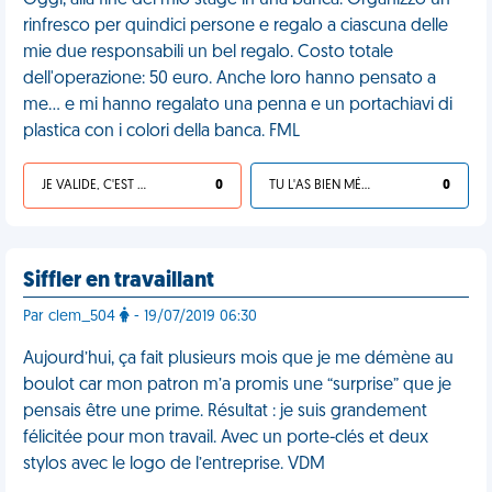
Oggi, alla fine del mio stage in una banca. Organizzo un
rinfresco per quindici persone e regalo a ciascuna delle
mie due responsabili un bel regalo. Costo totale
dell'operazione: 50 euro. Anche loro hanno pensato a
me… e mi hanno regalato una penna e un portachiavi di
plastica con i colori della banca. FML
JE VALIDE, C'EST UNE VDM
0
TU L'AS BIEN MÉRITÉ
0
Siffler en travaillant
Par clem_504
- 19/07/2019 06:30
Aujourd’hui, ça fait plusieurs mois que je me démène au
boulot car mon patron m’a promis une “surprise” que je
pensais être une prime. Résultat : je suis grandement
félicitée pour mon travail. Avec un porte-clés et deux
stylos avec le logo de l’entreprise. VDM