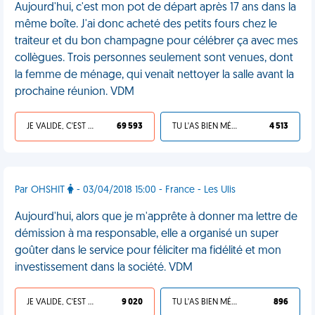
Aujourd'hui, c'est mon pot de départ après 17 ans dans la
même boîte. J'ai donc acheté des petits fours chez le
traiteur et du bon champagne pour célébrer ça avec mes
collègues. Trois personnes seulement sont venues, dont
la femme de ménage, qui venait nettoyer la salle avant la
prochaine réunion. VDM
JE VALIDE, C'EST UNE VDM
69 593
TU L'AS BIEN MÉRITÉ
4 513
Par OHSHIT
- 03/04/2018 15:00 - France - Les Ulis
Aujourd'hui, alors que je m'apprête à donner ma lettre de
démission à ma responsable, elle a organisé un super
goûter dans le service pour féliciter ma fidélité et mon
investissement dans la société. VDM
JE VALIDE, C'EST UNE VDM
9 020
TU L'AS BIEN MÉRITÉ
896