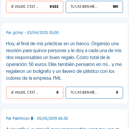
JE VALIDE, C'EST UNE VDM
8 022
TU L'AS BIEN MÉRITÉ
881
Par gcmp - 03/04/2025 05:00
Hoy, al final de mis prácticas en un banco. Organizo una
reunión para quince personas y le doy a cada una de mis
dos responsables un buen regalo. Costo total de la
operación: 50 euros. Ellas también pensaron en mí… y me
regalaron un bolígrafo y un llavero de plástico con los
colores de la empresa. FML
JE VALIDE, C'EST UNE VDM
0
TU L'AS BIEN MÉRITÉ
0
Par Palinhosn
- 05/05/2019 06:30