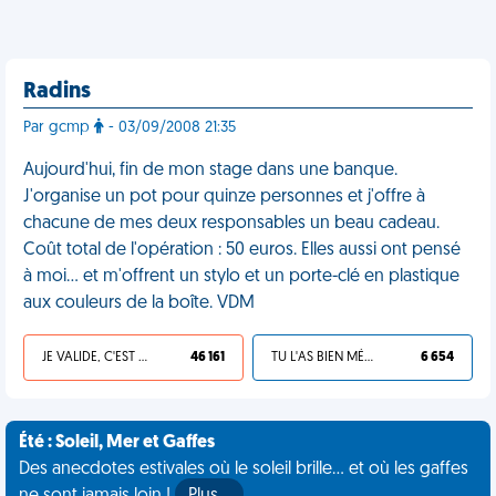
Radins
Par gcmp
- 03/09/2008 21:35
Aujourd'hui, fin de mon stage dans une banque.
J'organise un pot pour quinze personnes et j'offre à
chacune de mes deux responsables un beau cadeau.
Coût total de l'opération : 50 euros. Elles aussi ont pensé
à moi… et m'offrent un stylo et un porte-clé en plastique
aux couleurs de la boîte. VDM
JE VALIDE, C'EST UNE VDM
46 161
TU L'AS BIEN MÉRITÉ
6 654
Été : Soleil, Mer et Gaffes
Des anecdotes estivales où le soleil brille... et où les gaffes