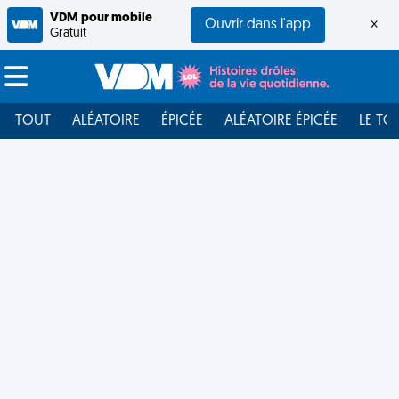
VDM pour mobile
Ouvrir dans l'app
×
Gratuit
TOUT
ALÉATOIRE
ÉPICÉE
ALÉATOIRE ÉPICÉE
LE TO