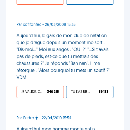
Par sofifonfec - 26/03/2008 15:35
Aujourd'hui, le gars de mon club de natation
que je drague depuis un moment me sort :
"Dis-moi..." Moi aux anges : "OUI ?" "...Si t'avais
pas de pieds, est-ce que tu mettrais des
chaussures ?" Je réponds "Bah nan". Il me
rétorque : "Alors pourquoi tu mets un soutif ?"
VDM
JE VALIDE, C'EST UNE VDM
340 215
TU L'AS BIEN MÉRITÉ
39 133
Par Pedro
- 22/04/2010 15:54
Aujourd'hui, mon homme monte enfin