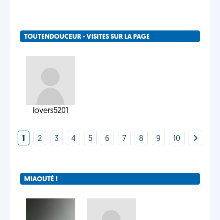
TOUTENDOUCEUR - VISITES SUR LA PAGE
lovers5201
1
2
3
4
5
6
7
8
9
10
MIAOUTÉ !