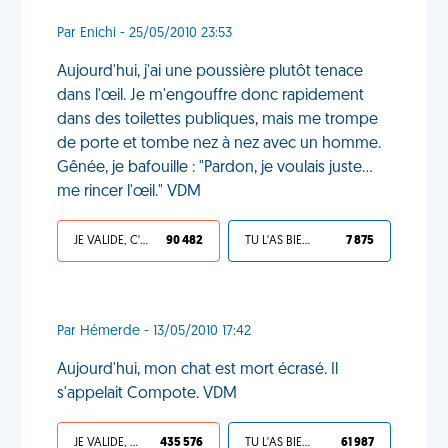
Par Enichi - 25/05/2010 23:53
Aujourd'hui, j'ai une poussière plutôt tenace
dans l'œil. Je m'engouffre donc rapidement
dans des toilettes publiques, mais me trompe
de porte et tombe nez à nez avec un homme.
Gênée, je bafouille : "Pardon, je voulais juste...
me rincer l'œil." VDM
JE VALIDE, C'EST UNE VDM
90 482
TU L'AS BIEN MÉRITÉ
7 875
Par Hémerde - 13/05/2010 17:42
Aujourd'hui, mon chat est mort écrasé. Il
s'appelait Compote. VDM
JE VALIDE, C'EST UNE VDM
435 576
TU L'AS BIEN MÉRITÉ
61 987