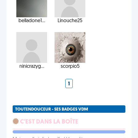
belladone1...
Linouche25
ninicrazyg...
scorpio5
1
TOUTENDOUCEUR - SES BADGES VDM
C'EST DANS LA BOÎTE