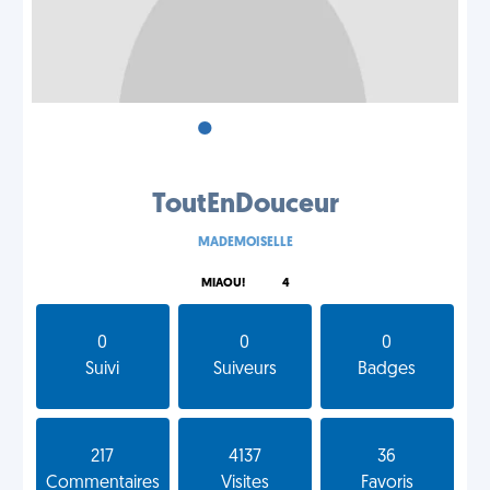
•
•
•
ToutEnDouceur
MADEMOISELLE
MIAOU!
4
0
0
0
Suivi
Suiveurs
Badges
217
4137
36
Commentaires
Visites
Favoris