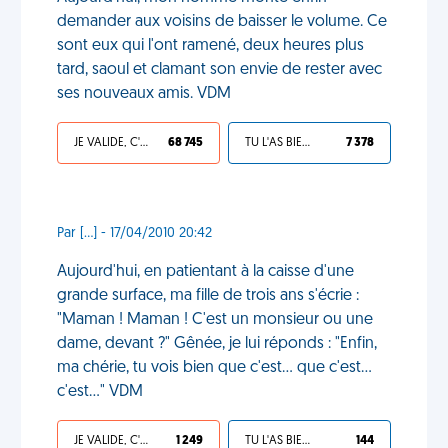
demander aux voisins de baisser le volume. Ce
sont eux qui l'ont ramené, deux heures plus
tard, saoul et clamant son envie de rester avec
ses nouveaux amis. VDM
JE VALIDE, C'EST UNE VDM
68 745
TU L'AS BIEN MÉRITÉ
7 378
Par [...] - 17/04/2010 20:42
Aujourd'hui, en patientant à la caisse d'une
grande surface, ma fille de trois ans s'écrie :
"Maman ! Maman ! C'est un monsieur ou une
dame, devant ?" Gênée, je lui réponds : "Enfin,
ma chérie, tu vois bien que c'est... que c'est...
c'est..." VDM
JE VALIDE, C'EST UNE VDM
1 249
TU L'AS BIEN MÉRITÉ
144