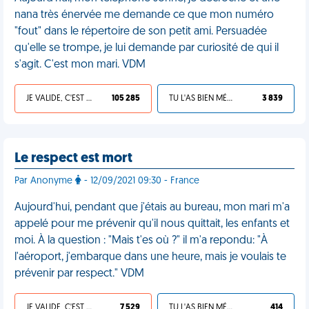
nana très énervée me demande ce que mon numéro
"fout" dans le répertoire de son petit ami. Persuadée
qu'elle se trompe, je lui demande par curiosité de qui il
s'agit. C'est mon mari. VDM
JE VALIDE, C'EST UNE VDM
105 285
TU L'AS BIEN MÉRITÉ
3 839
Le respect est mort
Par Anonyme
- 12/09/2021 09:30 - France
Aujourd'hui, pendant que j'étais au bureau, mon mari m'a
appelé pour me prévenir qu'il nous quittait, les enfants et
moi. À la question : "Mais t'es où ?" il m'a repondu: "À
l'aéroport, j'embarque dans une heure, mais je voulais te
prévenir par respect." VDM
JE VALIDE, C'EST UNE VDM
7 529
TU L'AS BIEN MÉRITÉ
414