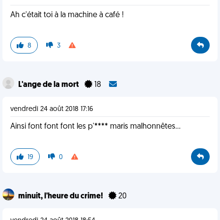
Ah c'était toi à la machine à café !
8
3
L'ange de la mort
18
vendredi 24 août 2018 17:16
Ainsi font font font les p'**** maris malhonnêtes...
19
0
minuit, l'heure du crime!
20