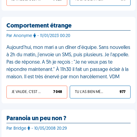
Comportement étrange
Par Anonyme
- 11/01/2023 00:20
Aujourd'hui, mon mari a un dîner d'équipe. Sans nouvelles
à 2h du matin, j'envoie un SMS, puis plusieurs. Je l'appelle.
Pas de réponse. A 5h je reçois : "Je ne veux pas te
répondre maintenant." À 11h30 il fait un passage éclair à la
maison. Il est très énervé par mon harcèlement. VDM
JE VALIDE, C'EST UNE VDM
7 048
TU L'AS BIEN MÉRITÉ
977
Paranoia un peu non ?
Par Bridge
- 10/05/2008 20:29