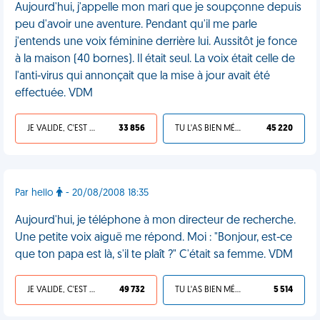
Aujourd'hui, j'appelle mon mari que je soupçonne depuis
peu d'avoir une aventure. Pendant qu'il me parle
j'entends une voix féminine derrière lui. Aussitôt je fonce
à la maison (40 bornes). Il était seul. La voix était celle de
l'anti-virus qui annonçait que la mise à jour avait été
effectuée. VDM
JE VALIDE, C'EST UNE VDM
33 856
TU L'AS BIEN MÉRITÉ
45 220
Par hello
- 20/08/2008 18:35
Aujourd'hui, je téléphone à mon directeur de recherche.
Une petite voix aiguë me répond. Moi : "Bonjour, est-ce
que ton papa est là, s'il te plaît ?" C'était sa femme. VDM
JE VALIDE, C'EST UNE VDM
49 732
TU L'AS BIEN MÉRITÉ
5 514