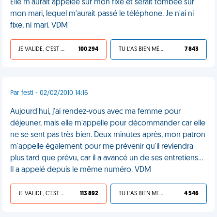
Elle m'aurait appelée sur mon fixe et serait tombée sur
mon mari, lequel m'aurait passé le téléphone. Je n'ai ni
fixe, ni mari. VDM
JE VALIDE, C'EST UNE VDM
100 294
TU L'AS BIEN MÉRITÉ
7 843
Par festi - 02/02/2010 14:16
Aujourd'hui, j'ai rendez-vous avec ma femme pour
déjeuner, mais elle m'appelle pour décommander car elle
ne se sent pas très bien. Deux minutes après, mon patron
m'appelle également pour me prévenir qu'il reviendra
plus tard que prévu, car il a avancé un de ses entretiens...
Il a appelé depuis le même numéro. VDM
JE VALIDE, C'EST UNE VDM
113 892
TU L'AS BIEN MÉRITÉ
4 546