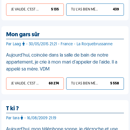
JE VALIDE, C'EST UNE VDM
5 135
TU L'AS BIEN MÉRITÉ
439
Mon gars sûr
Par Laag
- 30/05/2015 21:21 - France - La Roquebrussanne
Aujourd'hui, coincée dans la salle de bain de notre
appartement, je crie à mon mari d'appeler de l'aide. Il a
appelé sa mère. VDM
JE VALIDE, C'EST UNE VDM
60 274
TU L'AS BIEN MÉRITÉ
5 558
T ki ?
Par tara
- 16/08/2009 21:19
Aujourd'hui, mon téléphone sonne, je décroche et une