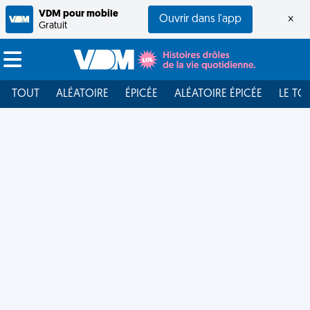
VDM pour mobile
Ouvrir dans l'app
×
Gratuit
TOUT
ALÉATOIRE
ÉPICÉE
ALÉATOIRE ÉPICÉE
LE TO