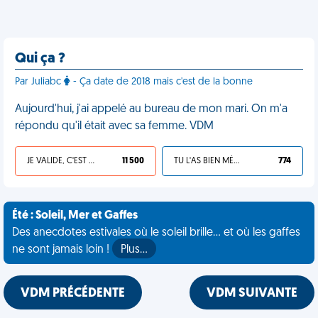
Qui ça ?
Par Juliabc
- Ça date de 2018 mais c'est de la bonne
Aujourd'hui, j'ai appelé au bureau de mon mari. On m'a
répondu qu'il était avec sa femme. VDM
JE VALIDE, C'EST UNE VDM
11 500
TU L'AS BIEN MÉRITÉ
774
Été : Soleil, Mer et Gaffes
Des anecdotes estivales où le soleil brille... et où les gaffes
ne sont jamais loin !
Plus…
VDM PRÉCÉDENTE
VDM SUIVANTE