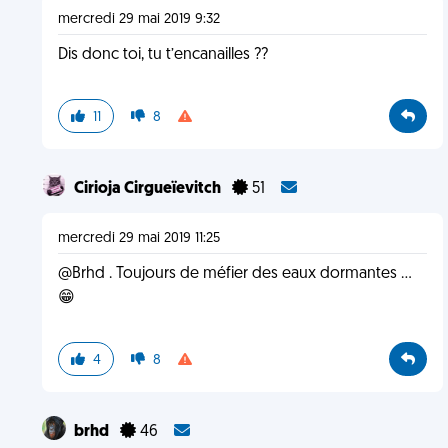
mercredi 29 mai 2019 9:32
Dis donc toi, tu t’encanailles ??
11
8
Cirioja Cirgueïevitch
51
mercredi 29 mai 2019 11:25
@Brhd . Toujours de méfier des eaux dormantes ...
😁
4
8
brhd
46