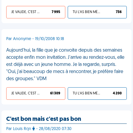
JE VALIDE, C'EST UNE VDM
7 995
TU L'AS BIEN MÉRITÉ
736
Par Anonyme - 19/10/2008 10:18
Aujourd'hui, la fille que je convoite depuis des semaines
accepte enfin mon invitation. J'arrive au rendez-vous, elle
est déjà avec un jeune homme. Je la regarde, surpris.
"Oui, j'ai beaucoup de mecs à rencontrer, je préfère faire
des groupes." VDM
JE VALIDE, C'EST UNE VDM
61 309
TU L'AS BIEN MÉRITÉ
4 200
C'est bon mais c'est pas bon
Par Louis Rqn
- 28/08/2020 07:30