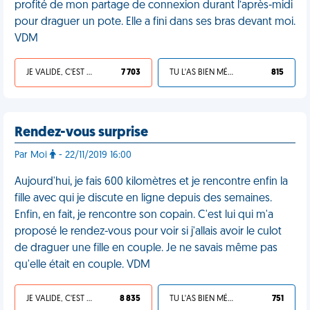
profité de mon partage de connexion durant l’après-midi
pour draguer un pote. Elle a fini dans ses bras devant moi.
VDM
JE VALIDE, C'EST UNE VDM
7 703
TU L'AS BIEN MÉRITÉ
815
Rendez-vous surprise
Par Moi
- 22/11/2019 16:00
Aujourd'hui, je fais 600 kilomètres et je rencontre enfin la
fille avec qui je discute en ligne depuis des semaines.
Enfin, en fait, je rencontre son copain. C'est lui qui m'a
proposé le rendez-vous pour voir si j'allais avoir le culot
de draguer une fille en couple. Je ne savais même pas
qu'elle était en couple. VDM
JE VALIDE, C'EST UNE VDM
8 835
TU L'AS BIEN MÉRITÉ
751