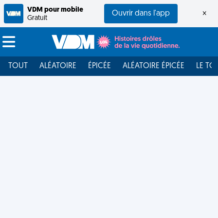
VDM pour mobile
Ouvrir dans l'app
×
Gratuit
TOUT
ALÉATOIRE
ÉPICÉE
ALÉATOIRE ÉPICÉE
LE TO