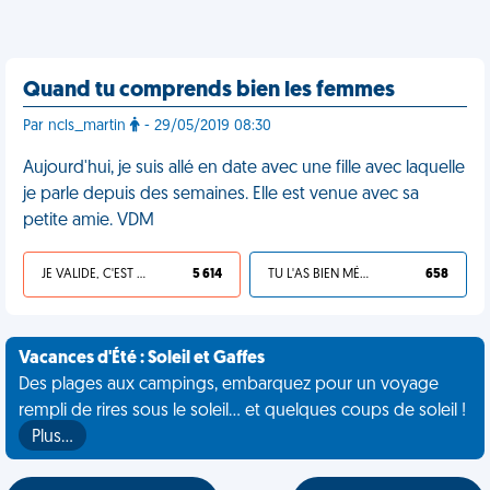
Quand tu comprends bien les femmes
Par ncls_martin
- 29/05/2019 08:30
Aujourd'hui, je suis allé en date avec une fille avec laquelle
je parle depuis des semaines. Elle est venue avec sa
petite amie. VDM
JE VALIDE, C'EST UNE VDM
5 614
TU L'AS BIEN MÉRITÉ
658
Vacances d'Été : Soleil et Gaffes
Des plages aux campings, embarquez pour un voyage
rempli de rires sous le soleil... et quelques coups de soleil !
Plus…