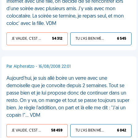
Internet avec une fille, on décide de se rencontrer lors
d'une soirée avec plusieurs amis. J'y vais avec mon
colocataire. La soirée se termine, je repars seul, et mon
coloc' avec la fille. VDM
JE VALIDE, C'EST UNE VDM
54 312
TU L'AS BIEN MÉRITÉ
6 545
Par Alpheratzo - 16/08/2008 22:01
Aujourd'hui, je suis allé boire un verre avec une
demoiselle que je convoite depuis 2 semaines. Tout se
passe bien et je lui propose donc de continuer dans un
resto. On y va, on mange et tout se passe toujours super
bien. Je règle l'addition, on part et là elle me dit : "J'ai un
copain !"... VDM
JE VALIDE, C'EST UNE VDM
58 459
TU L'AS BIEN MÉRITÉ
6 042