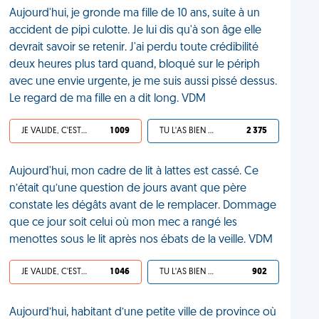
Aujourd'hui, je gronde ma fille de 10 ans, suite à un
accident de pipi culotte. Je lui dis qu'à son âge elle
devrait savoir se retenir. J'ai perdu toute crédibilité
deux heures plus tard quand, bloqué sur le périph
avec une envie urgente, je me suis aussi pissé dessus.
Le regard de ma fille en a dit long. VDM
JE VALIDE, C'EST UNE VDM
1 009
TU L'AS BIEN MÉRITÉ
2 375
Aujourd'hui, mon cadre de lit à lattes est cassé. Ce
n’était qu’une question de jours avant que père
constate les dégâts avant de le remplacer. Dommage
que ce jour soit celui où mon mec a rangé les
menottes sous le lit après nos ébats de la veille. VDM
JE VALIDE, C'EST UNE VDM
1 046
TU L'AS BIEN MÉRITÉ
902
Aujourd’hui, habitant d’une petite ville de province où