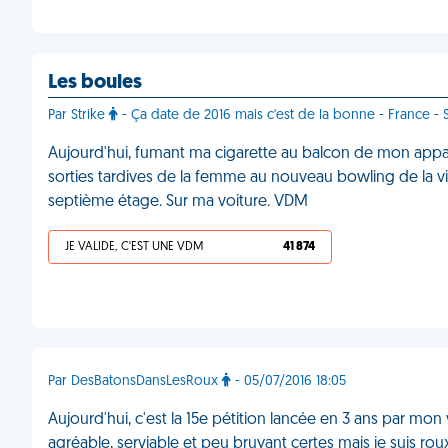
Les boules
Par Strike
- Ça date de 2016 mais c'est de la bonne - France - S
Aujourd'hui, fumant ma cigarette au balcon de mon appa
sorties tardives de la femme au nouveau bowling de la ville
septième étage. Sur ma voiture. VDM
JE VALIDE, C'EST UNE VDM
41 874
Par DesBatonsDansLesRoux
- 05/07/2016 18:05
Aujourd'hui, c'est la 15e pétition lancée en 3 ans par mon 
agréable, serviable et peu bruyant certes mais je suis ro