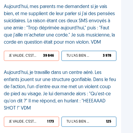
Aujourd'hui, mes parents me demandent si je vais
bien, et me supplient de leur parler si j'ai des pensées
suicidaires. La raison étant ces deux SMS envoyés à
une amie : "Trop déprimée aujourd'hui," puis : "Faut
que j'aille m'acheter une corde." Je suis musicienne, la
corde en question était pour mon violon. VDM
JE VALIDE, C'EST UNE VDM
39 846
TU L'AS BIEN MÉRITÉ
3 978
Aujourd'hui, je travaille dans un centre aéré. Les
enfants jouent sur une structure gonflable. Dans le feu
de l'action, l'un d'entre eux me met un violent coup
de pied au visage. Je lui demande alors : "Qu'est-ce
qu'on dit ?" Il me répond, en hurlant : "HEEEAAAD
SHOT !" VDM
JE VALIDE, C'EST UNE VDM
1 173
TU L'AS BIEN MÉRITÉ
125