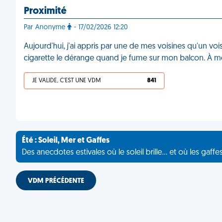
Proximité
Par Anonyme
- 17/02/2026 12:20
Aujourd'hui, j'ai appris par une de mes voisines qu'un voi
cigarette le dérange quand je fume sur mon balcon. À mes
JE VALIDE, C'EST UNE VDM
841
Été : Soleil, Mer et Gaffes
Des anecdotes estivales où le soleil brille... et où les gaffe
VDM PRÉCÉDENTE