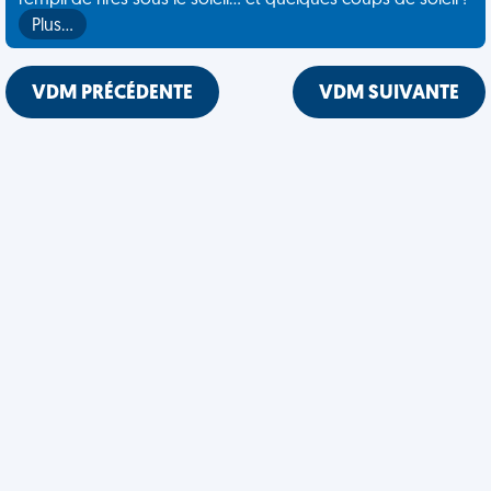
rempli de rires sous le soleil... et quelques coups de soleil !
Plus…
VDM PRÉCÉDENTE
VDM SUIVANTE