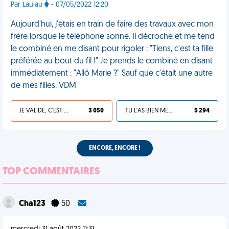
Par Laulau
- 07/05/2022 12:20
Aujourd'hui, j'étais en train de faire des travaux avec mon
frère lorsque le téléphone sonne. Il décroche et me tend
le combiné en me disant pour rigoler : "Tiens, c'est ta fille
préférée au bout du fil !" Je prends le combiné en disant
immédiatement : "Allô Marie ?" Sauf que c'était une autre
de mes filles. VDM
JE VALIDE, C'EST UNE VDM
3 050
TU L'AS BIEN MÉRITÉ
5 294
ENCORE, ENCORE !
TOP COMMENTAIRES
Cha123
50