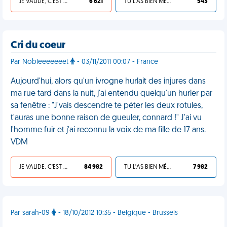
JE VALIDE, C'EST UNE VDM
6 621
TU L'AS BIEN MÉRITÉ
543
Cri du coeur
Par Nobleeeeeeet
- 03/11/2011 00:07 - France
Aujourd'hui, alors qu'un ivrogne hurlait des injures dans
ma rue tard dans la nuit, j'ai entendu quelqu'un hurler par
sa fenêtre : "J'vais descendre te péter les deux rotules,
t'auras une bonne raison de gueuler, connard !" J'ai vu
l'homme fuir et j'ai reconnu la voix de ma fille de 17 ans.
VDM
JE VALIDE, C'EST UNE VDM
84 982
TU L'AS BIEN MÉRITÉ
7 982
Par sarah-09
- 18/10/2012 10:35 - Belgique - Brussels