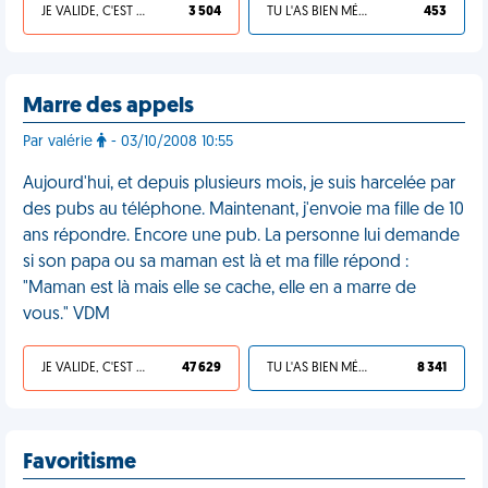
JE VALIDE, C'EST UNE VDM
3 504
TU L'AS BIEN MÉRITÉ
453
Marre des appels
Par valérie
- 03/10/2008 10:55
Aujourd'hui, et depuis plusieurs mois, je suis harcelée par
des pubs au téléphone. Maintenant, j'envoie ma fille de 10
ans répondre. Encore une pub. La personne lui demande
si son papa ou sa maman est là et ma fille répond :
"Maman est là mais elle se cache, elle en a marre de
vous." VDM
JE VALIDE, C'EST UNE VDM
47 629
TU L'AS BIEN MÉRITÉ
8 341
Favoritisme