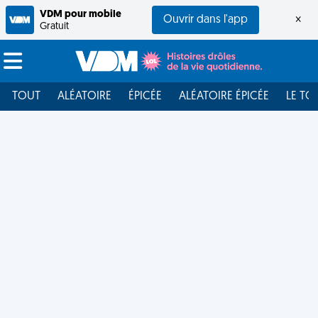
VDM pour mobile
Ouvrir dans l'app
×
Gratuit
TOUT
ALÉATOIRE
ÉPICÉE
ALÉATOIRE ÉPICÉE
LE TO