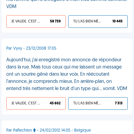
VDM
JE VALIDE, C'EST UNE VDM
58 739
TU L'AS BIEN MÉRITÉ
10 445
Par Vyvy - 23/12/2008 17:05
Aujourd'hui, j'ai enregistré mon annonce de répondeur
dans la rue. Mais tous ceux qui me laissent un message
ont un sourire gêné dans leur voix. En réécoutant
l'annonce, je comprends mieux. En arrière-plan, on
entend très nettement le bruit d'un type qui... vomit. VDM
JE VALIDE, C'EST UNE VDM
45 602
TU L'AS BIEN MÉRITÉ
7 313
Par Paflechien
- 24/02/2012 14:05 - Belgique