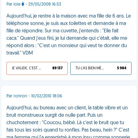
Par lola
- 29/05/2008 16:53
Aujourd'hui, je rentre à la maison avec ma fille de 6 ans. Le
téléphone sonne, je suis aux toilettes et demande à ma
fille de répondre. Sur ma cuvette, j'entends : "Elle fait
caca." Quand j'eus fini, je lui demande qui c'était, elle me
répond alors : "C'est un monsieur qui veut te donner du
travail." VDM
JE VALIDE, C'EST UNE VDM
89 137
TU L'AS BIEN MÉRITÉ
5 984
Par ronron - 10/02/2010 18:06
Aujourd'hui, au bureau avec un client, la table vibre et un
bruit monstrueux surgit de nulle part. Puis un
chuchotement : "Coucou, bébé. Là c'est le bruit que tu
fais tous les soirs quand tu ronfles. Pas beau, hein ?" C'est
ma femme qui l'a enregistré à mon insu comme sonnerie.