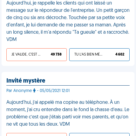
Aujourd'hui, je rappelle les clients qui ont laissé un
message sur le répondeur de l'entreprise. Un petit garçon
de cinq ou six ans décroche. Touchée par sa petite voix
d'enfant, je lui demande de me passer sa maman. Après
un long silence, il m'a répondu "Ta gueule" et a raccroché.
VDM
JE VALIDE, C'EST UNE VDM
49 738
TU L'AS BIEN MÉRITÉ
4 602
Invité mystère
Par Anonyme
- 05/05/2021 12:01
Aujourd'hui, j’ai appelé ma copine au téléphone. À un
moment, j’ai cru entendre dans le fond la chasse d’eau. Le
problème c’est que j’étais parti voir mes parents, et qu’on
ne vit que tous les deux. VDM