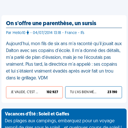
On s'offre une parenthèse, un sursis
Par Hello10
- 04/07/2014 13:18 - France - Ifs
Aujourd'hui, mon fils de six ans m'a raconté qu'il jouait aux
Dalton avec ses copains d'école. Il m'a donné des détails,
m'a parlé de plan d'évasion, mais je ne l'écoutais pas
vraiment. Plus tard, la directrice m'a appelé : ses copains
et lui s'étaient vraiment évadés après avoir fait un trou
dans le grillage. VDM
JE VALIDE, C'EST UNE VDM
102 927
TU L'AS BIEN MÉRITÉ
23 190
Vacances d'Été : Soleil et Gaffes
Des plages aux campings, embarquez pour un voyage