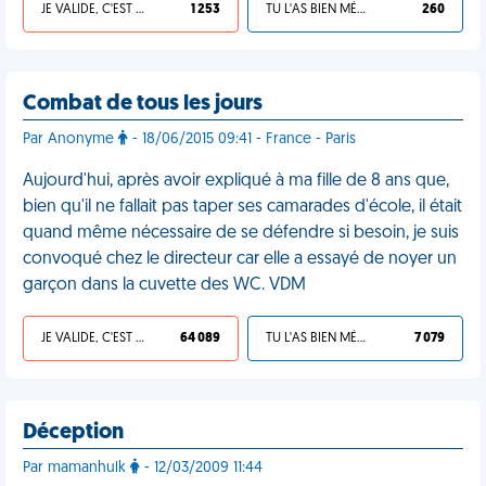
JE VALIDE, C'EST UNE VDM
1 253
TU L'AS BIEN MÉRITÉ
260
Combat de tous les jours
Par Anonyme
- 18/06/2015 09:41 - France - Paris
Aujourd'hui, après avoir expliqué à ma fille de 8 ans que,
bien qu'il ne fallait pas taper ses camarades d'école, il était
quand même nécessaire de se défendre si besoin, je suis
convoqué chez le directeur car elle a essayé de noyer un
garçon dans la cuvette des WC. VDM
JE VALIDE, C'EST UNE VDM
64 089
TU L'AS BIEN MÉRITÉ
7 079
Déception
Par mamanhulk
- 12/03/2009 11:44