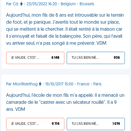
Par Cd.
- 23/05/2022 16:20 - Belgium - Brussels
Aujourd'hui, mon fils de 6 ans est introuvable sur le terrain
de foot, et je panique. J'avertis tout le monde sur place,
qui se mettent à le chercher. Il était rentré à la maison car
il s’ennuyait et faisait de la balançoire. Son père, qui l’avait
vu arriver seul, n’a pas songé à me prévenir. VDM
JE VALIDE, C'EST UNE VDM
6 148
TU L'AS BIEN MÉRITÉ
936
Par Monfilslethug
- 19/10/2017 15:00 - France - Paris
Aujourd'hui, l'école de mon fils m'a appelé. Il a menacé un
camarade de le "castrer avec un sécateur rouillé". Il a 9
ans. VDM
JE VALIDE, C'EST UNE VDM
9 714
TU L'AS BIEN MÉRITÉ
1 074