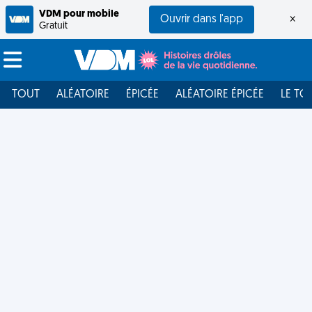
VDM pour mobile
Ouvrir dans l'app
×
Gratuit
TOUT
ALÉATOIRE
ÉPICÉE
ALÉATOIRE ÉPICÉE
LE TO