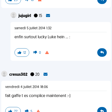
29
16
jujugirl
15
samedi 5 juillet 2014 1:32
enfin surtout lucky Luke hein ... :
12
0
cresus302
20
vendredi 4 juillet 2014 18:06
fait gaffe t es complice maintenent :-)
77
5