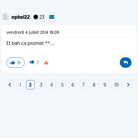
ophel22
23
vendredi 4 juillet 2014 18:09
Et bah ca promet ^^....
15
7
1
2
3
4
5
6
7
8
9
10