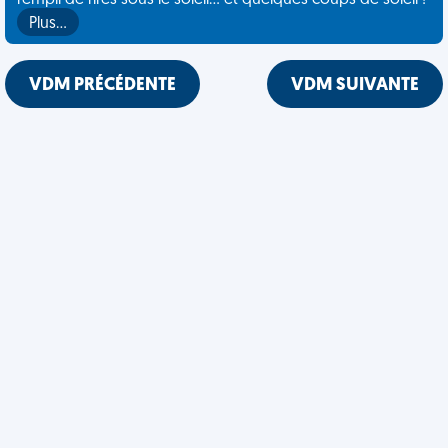
rempli de rires sous le soleil... et quelques coups de soleil !
Plus…
VDM PRÉCÉDENTE
VDM SUIVANTE