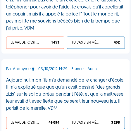
ans. "Il n'arrivait pas à faire un exercice, et je l'ai autorisé à
téléphoner pour avoir de l'aide. Je croyais qu'il appellerait
un copain, mais il a appelé la police !" Tout le monde rit,
pas moi. Je me souviens trèèèès bien de la trempe que
j'ai prise. VDM
JE VALIDE, C'EST UNE VDM
1 453
TU L'AS BIEN MÉRITÉ
452
Par Anonyme
- 06/10/2012 14:29 - France - Auch
Aujourd’hui, mon fils m'a demandé de le changer d'école.
Il m'a expliqué que quelqu'un avait dessiné "des grands
zizis" sur le sol du préau pendant l'été, et que la maitresse
leur avait dit avec fierté que ce serait leur nouveau jeu. Il
parlait de la marelle. VDM
JE VALIDE, C'EST UNE VDM
49 094
TU L'AS BIEN MÉRITÉ
3 298