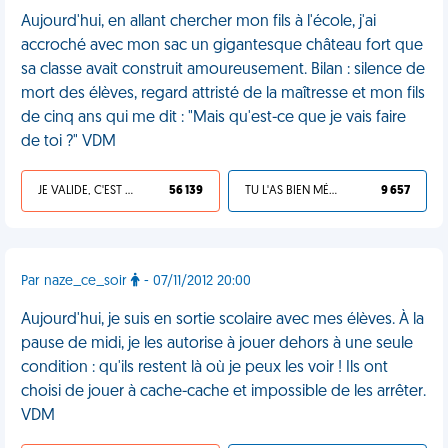
Aujourd'hui, en allant chercher mon fils à l'école, j'ai
accroché avec mon sac un gigantesque château fort que
sa classe avait construit amoureusement. Bilan : silence de
mort des élèves, regard attristé de la maîtresse et mon fils
de cinq ans qui me dit : "Mais qu'est-ce que je vais faire
de toi ?" VDM
JE VALIDE, C'EST UNE VDM
56 139
TU L'AS BIEN MÉRITÉ
9 657
Par naze_ce_soir
- 07/11/2012 20:00
Aujourd'hui, je suis en sortie scolaire avec mes élèves. À la
pause de midi, je les autorise à jouer dehors à une seule
condition : qu'ils restent là où je peux les voir ! Ils ont
choisi de jouer à cache-cache et impossible de les arrêter.
VDM