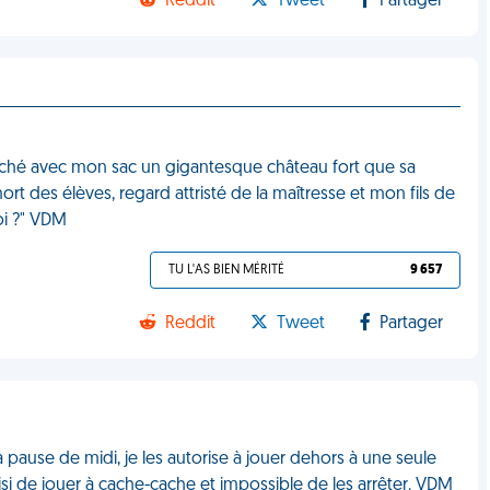
Reddit
Tweet
Partager
accroché avec mon sac un gigantesque château fort que sa
ort des élèves, regard attristé de la maîtresse et mon fils de
toi ?" VDM
TU L'AS BIEN MÉRITÉ
9 657
Reddit
Tweet
Partager
la pause de midi, je les autorise à jouer dehors à une seule
choisi de jouer à cache-cache et impossible de les arrêter. VDM