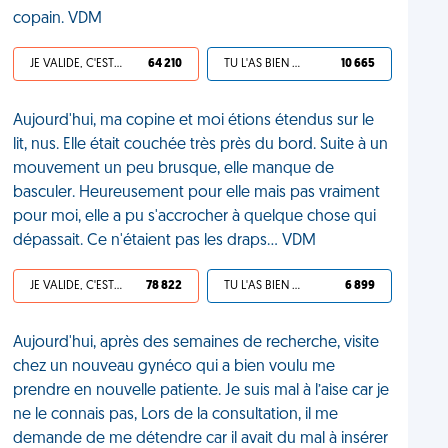
copain. VDM
JE VALIDE, C'EST UNE VDM
64 210
TU L'AS BIEN MÉRITÉ
10 665
Aujourd'hui, ma copine et moi étions étendus sur le
lit, nus. Elle était couchée très près du bord. Suite à un
mouvement un peu brusque, elle manque de
basculer. Heureusement pour elle mais pas vraiment
pour moi, elle a pu s'accrocher à quelque chose qui
dépassait. Ce n'étaient pas les draps... VDM
JE VALIDE, C'EST UNE VDM
78 822
TU L'AS BIEN MÉRITÉ
6 899
Aujourd'hui, après des semaines de recherche, visite
chez un nouveau gynéco qui a bien voulu me
prendre en nouvelle patiente. Je suis mal à l’aise car je
ne le connais pas, Lors de la consultation, il me
demande de me détendre car il avait du mal à insérer