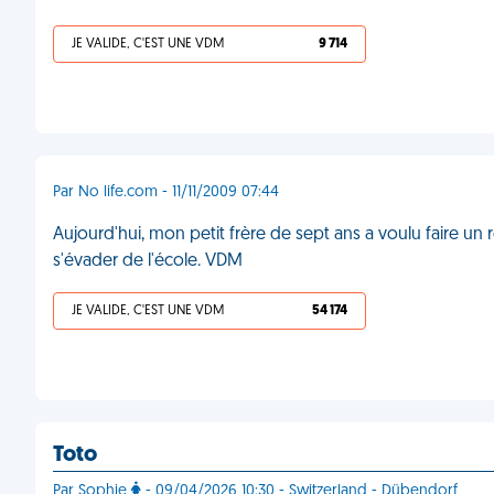
JE VALIDE, C'EST UNE VDM
9 714
Par No life.com - 11/11/2009 07:44
Aujourd'hui, mon petit frère de sept ans a voulu faire un 
s'évader de l'école. VDM
JE VALIDE, C'EST UNE VDM
54 174
Toto
Par Sophie
- 09/04/2026 10:30 - Switzerland - Dübendorf