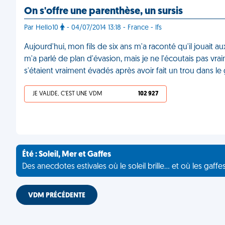
On s'offre une parenthèse, un sursis
Par Hello10
- 04/07/2014 13:18 - France - Ifs
Aujourd'hui, mon fils de six ans m'a raconté qu'il jouait a
m'a parlé de plan d'évasion, mais je ne l'écoutais pas vraim
s'étaient vraiment évadés après avoir fait un trou dans le
JE VALIDE, C'EST UNE VDM
102 927
Été : Soleil, Mer et Gaffes
Des anecdotes estivales où le soleil brille... et où les gaffe
VDM PRÉCÉDENTE