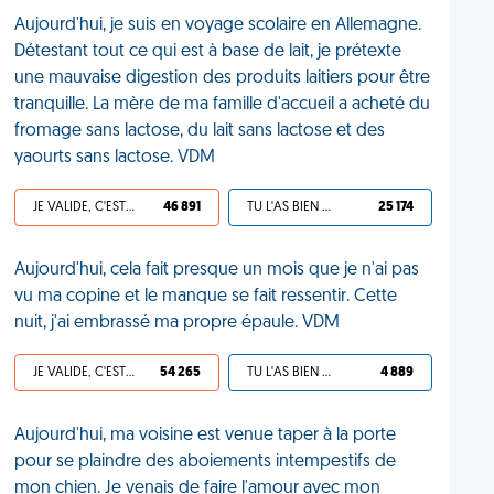
Aujourd'hui, je suis en voyage scolaire en Allemagne.
Détestant tout ce qui est à base de lait, je prétexte
une mauvaise digestion des produits laitiers pour être
tranquille. La mère de ma famille d'accueil a acheté du
fromage sans lactose, du lait sans lactose et des
yaourts sans lactose. VDM
JE VALIDE, C'EST UNE VDM
46 891
TU L'AS BIEN MÉRITÉ
25 174
Aujourd'hui, cela fait presque un mois que je n'ai pas
vu ma copine et le manque se fait ressentir. Cette
nuit, j'ai embrassé ma propre épaule. VDM
JE VALIDE, C'EST UNE VDM
54 265
TU L'AS BIEN MÉRITÉ
4 889
Aujourd'hui, ma voisine est venue taper à la porte
pour se plaindre des aboiements intempestifs de
mon chien. Je venais de faire l'amour avec mon