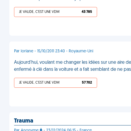
JE VALIDE, C'EST UNE VDM
43 785
Par lorlane - 15/10/2011 23:40 - Royaume-Uni
Aujourd'hui, voulant me changer les idées sur une aire de 
enfermé à clé dans la voiture et a fait semblant de ne p
JE VALIDE, C'EST UNE VDM
57 702
Trauma
Par Anonyme
- 23/12/2024 06:15 - France