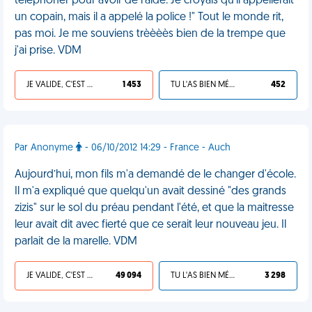
téléphoner pour avoir de l'aide. Je croyais qu'il appellerait
un copain, mais il a appelé la police !" Tout le monde rit,
pas moi. Je me souviens trèèèès bien de la trempe que
j'ai prise. VDM
JE VALIDE, C'EST UNE VDM
1 453
TU L'AS BIEN MÉRITÉ
452
Par Anonyme
- 06/10/2012 14:29 - France - Auch
Aujourd’hui, mon fils m'a demandé de le changer d'école.
Il m'a expliqué que quelqu'un avait dessiné "des grands
zizis" sur le sol du préau pendant l'été, et que la maitresse
leur avait dit avec fierté que ce serait leur nouveau jeu. Il
parlait de la marelle. VDM
JE VALIDE, C'EST UNE VDM
49 094
TU L'AS BIEN MÉRITÉ
3 298