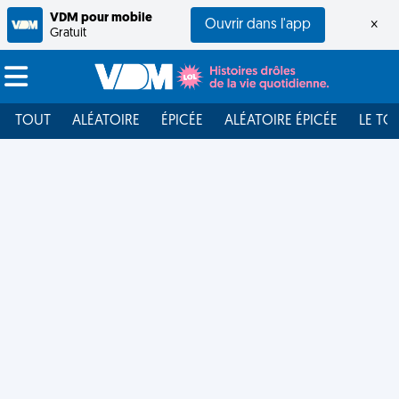
VDM pour mobile
Ouvrir dans l'app
×
Gratuit
TOUT
ALÉATOIRE
ÉPICÉE
ALÉATOIRE ÉPICÉE
LE TO