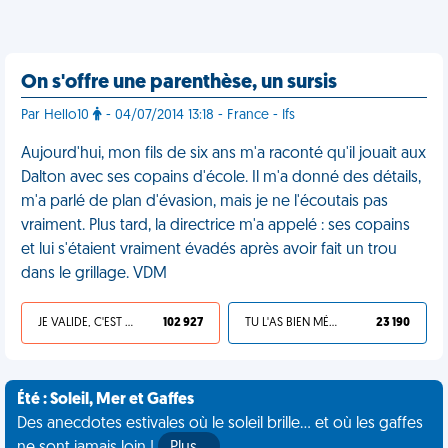
On s'offre une parenthèse, un sursis
Par Hello10
- 04/07/2014 13:18 - France - Ifs
Aujourd'hui, mon fils de six ans m'a raconté qu'il jouait aux
Dalton avec ses copains d'école. Il m'a donné des détails,
m'a parlé de plan d'évasion, mais je ne l'écoutais pas
vraiment. Plus tard, la directrice m'a appelé : ses copains
et lui s'étaient vraiment évadés après avoir fait un trou
dans le grillage. VDM
JE VALIDE, C'EST UNE VDM
102 927
TU L'AS BIEN MÉRITÉ
23 190
Été : Soleil, Mer et Gaffes
Des anecdotes estivales où le soleil brille... et où les gaffes