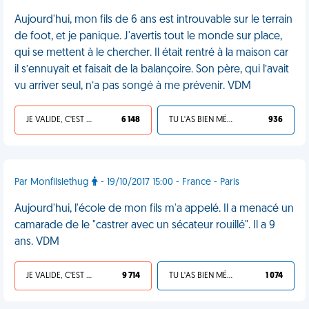
Aujourd'hui, mon fils de 6 ans est introuvable sur le terrain
de foot, et je panique. J'avertis tout le monde sur place,
qui se mettent à le chercher. Il était rentré à la maison car
il s’ennuyait et faisait de la balançoire. Son père, qui l’avait
vu arriver seul, n’a pas songé à me prévenir. VDM
JE VALIDE, C'EST UNE VDM
6 148
TU L'AS BIEN MÉRITÉ
936
Par Monfilslethug
- 19/10/2017 15:00 - France - Paris
Aujourd'hui, l'école de mon fils m'a appelé. Il a menacé un
camarade de le "castrer avec un sécateur rouillé". Il a 9
ans. VDM
JE VALIDE, C'EST UNE VDM
9 714
TU L'AS BIEN MÉRITÉ
1 074