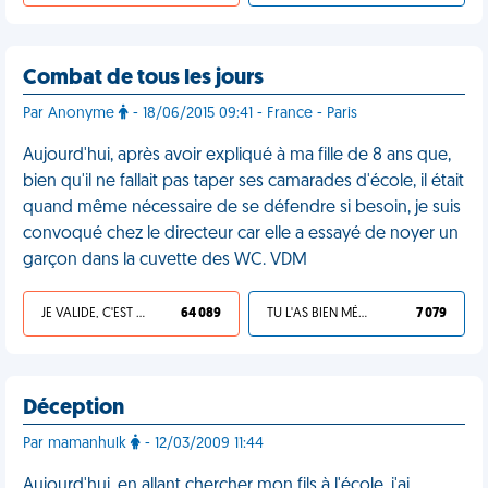
Combat de tous les jours
Par Anonyme
- 18/06/2015 09:41 - France - Paris
Aujourd'hui, après avoir expliqué à ma fille de 8 ans que,
bien qu'il ne fallait pas taper ses camarades d'école, il était
quand même nécessaire de se défendre si besoin, je suis
convoqué chez le directeur car elle a essayé de noyer un
garçon dans la cuvette des WC. VDM
JE VALIDE, C'EST UNE VDM
64 089
TU L'AS BIEN MÉRITÉ
7 079
Déception
Par mamanhulk
- 12/03/2009 11:44
Aujourd'hui, en allant chercher mon fils à l'école, j'ai