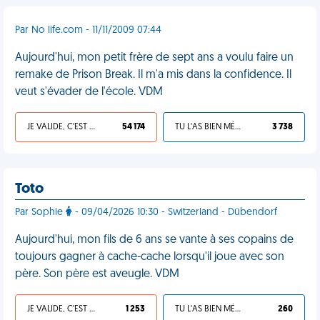
Par No life.com - 11/11/2009 07:44
Aujourd'hui, mon petit frère de sept ans a voulu faire un
remake de Prison Break. Il m'a mis dans la confidence. Il
veut s'évader de l'école. VDM
JE VALIDE, C'EST UNE VDM
54 174
TU L'AS BIEN MÉRITÉ
3 738
Toto
Par Sophie
- 09/04/2026 10:30 - Switzerland - Dübendorf
Aujourd'hui, mon fils de 6 ans se vante à ses copains de
toujours gagner à cache-cache lorsqu'il joue avec son
père. Son père est aveugle. VDM
JE VALIDE, C'EST UNE VDM
1 253
TU L'AS BIEN MÉRITÉ
260