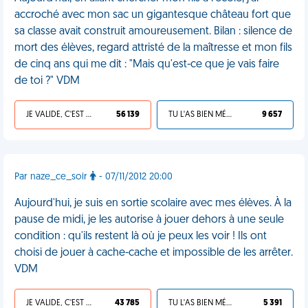
accroché avec mon sac un gigantesque château fort que
sa classe avait construit amoureusement. Bilan : silence de
mort des élèves, regard attristé de la maîtresse et mon fils
de cinq ans qui me dit : "Mais qu'est-ce que je vais faire
de toi ?" VDM
JE VALIDE, C'EST UNE VDM
56 139
TU L'AS BIEN MÉRITÉ
9 657
Par naze_ce_soir
- 07/11/2012 20:00
Aujourd'hui, je suis en sortie scolaire avec mes élèves. À la
pause de midi, je les autorise à jouer dehors à une seule
condition : qu'ils restent là où je peux les voir ! Ils ont
choisi de jouer à cache-cache et impossible de les arrêter.
VDM
JE VALIDE, C'EST UNE VDM
43 785
TU L'AS BIEN MÉRITÉ
5 391