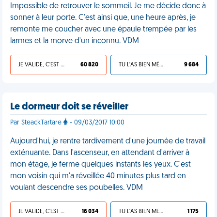
Impossible de retrouver le sommeil. Je me décide donc à
sonner à leur porte. C'est ainsi que, une heure après, je
remonte me coucher avec une épaule trempée par les
larmes et la morve d'un inconnu. VDM
JE VALIDE, C'EST UNE VDM
60 820
TU L'AS BIEN MÉRITÉ
9 684
Le dormeur doit se réveiller
Par SteackTartare
- 09/03/2017 10:00
Aujourd'hui, je rentre tardivement d'une journée de travail
exténuante. Dans l'ascenseur, en attendant d'arriver à
mon étage, je ferme quelques instants les yeux. C'est
mon voisin qui m'a réveillée 40 minutes plus tard en
voulant descendre ses poubelles. VDM
JE VALIDE, C'EST UNE VDM
16 034
TU L'AS BIEN MÉRITÉ
1 175