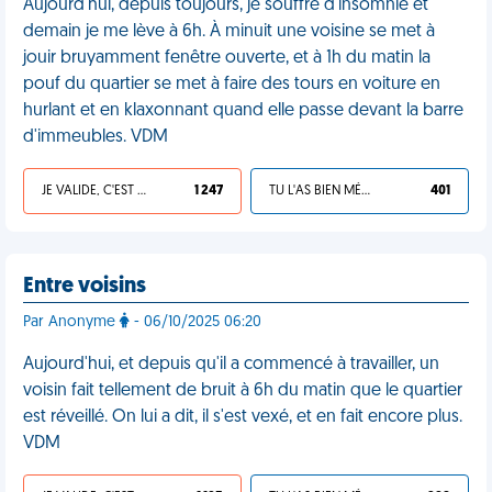
Aujourd'hui, depuis toujours, je souffre d'insomnie et
demain je me lève à 6h. À minuit une voisine se met à
jouir bruyamment fenêtre ouverte, et à 1h du matin la
pouf du quartier se met à faire des tours en voiture en
hurlant et en klaxonnant quand elle passe devant la barre
d'immeubles. VDM
JE VALIDE, C'EST UNE VDM
1 247
TU L'AS BIEN MÉRITÉ
401
Entre voisins
Par Anonyme
- 06/10/2025 06:20
Aujourd'hui, et depuis qu'il a commencé à travailler, un
voisin fait tellement de bruit à 6h du matin que le quartier
est réveillé. On lui a dit, il s'est vexé, et en fait encore plus.
VDM