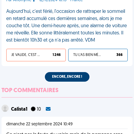
Par Anonyme
- 12/11/2024 10:15 - France
Aujourd'hui, c'est férié, l'occasion de rattraper le sommeil
en retard accumulé ces dernières semaines, alors je me
couche tôt. Une demi-heure après, une alarme de voiture
me réveille. Elle sonne littéralement toutes les minutes. Il
est bientôt 10h30 et ça n'a pas arrêté. VDM
JE VALIDE, C'EST UNE VDM
1 246
TU L'AS BIEN MÉRITÉ
366
ENCORE, ENCORE !
TOP COMMENTAIRES
Calista1
10
dimanche 22 septembre 2024 10:49