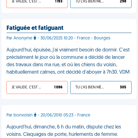
JE VALIDE, C'EST UNE VDM
1 193
TU L'AS BIEN MÉRITÉ
298
Fatiguée et fatiguant
Par Anonyme
- 30/06/2025 10:20 - France - Bourges
Aujourd'hui, épuisée, j'ai vraiment besoin de dormir. C'est
précisément le jour où la commune a décidé de lancer
des travaux dans ma rue, et où les chiens du voisin,
habituellement calmes, ont décidé d'aboyer à 7h30. VDM
JE VALIDE, C'EST UNE VDM
1 096
TU L'AS BIEN MÉRITÉ
305
Par bonvoisin
- 20/06/2010 05:23 - France
Aujourd'hui, dimanche, 6 h du matin, dispute chez les
voisins. Claquages de porte, hurlements de femme.