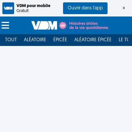
VDM pour mobile
Ouvrir dans l'app
×
Gratuit
TOUT
ALÉATOIRE
ÉPICÉE
ALÉATOIRE ÉPICÉE
LE TO