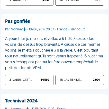
JE VALIDE, C'EST UNE VDM
3 857
TU L'AS BIEN MÉRITÉ
537
Pas gonflés
Par Nonimy
- 19/06/2016 20:37 - France - ?lancourt
Aujourd'hui, je me suis réveillée à 6 h 30 à cause des
voisins du dessus trop bruyants. À cause de ces mêmes
voisins, je m'étais couchée à 3 h la veille. C'est pourtant
tout naturellement qu'ils sont venus frapper à 15 h, car ma
voix s'échappant par ma fenêtre ouverte empêchait le
petit de dormir. VDM
JE VALIDE, C'EST UNE VDM
44 599
TU L'AS BIEN MÉRITÉ
2 974
Technival 2024