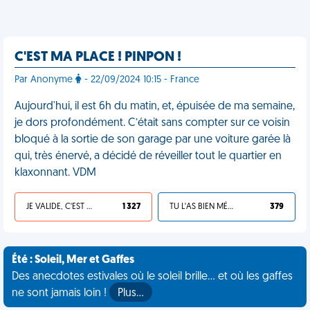
C'EST MA PLACE ! PINPON !
Par Anonyme
- 22/09/2024 10:15 - France
Aujourd'hui, il est 6h du matin, et, épuisée de ma semaine,
je dors profondément. C’était sans compter sur ce voisin
bloqué à la sortie de son garage par une voiture garée là
qui, très énervé, a décidé de réveiller tout le quartier en
klaxonnant. VDM
JE VALIDE, C'EST UNE VDM
1 327
TU L'AS BIEN MÉRITÉ
379
Été : Soleil, Mer et Gaffes
Des anecdotes estivales où le soleil brille... et où les gaffes
ne sont jamais loin !
Plus…