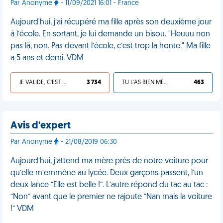
Par Anonyme
- 11/09/2021 16:01 - France
Aujourd'hui, j’ai récupéré ma fille après son deuxième jour
à l’école. En sortant, je lui demande un bisou. "Heuuu non
pas là, non. Pas devant l’école, c’est trop la honte." Ma fille
a 5 ans et demi. VDM
JE VALIDE, C'EST UNE VDM
3 734
TU L'AS BIEN MÉRITÉ
463
Avis d'expert
Par Anonyme
- 21/08/2019 06:30
Aujourd’hui, j’attend ma mère près de notre voiture pour
qu’elle m’emmène au lycée. Deux garçons passent, l’un
deux lance “Elle est belle !”. L’autre répond du tac au tac :
“Non” avant que le premier ne rajoute “Nan mais la voiture
!” VDM