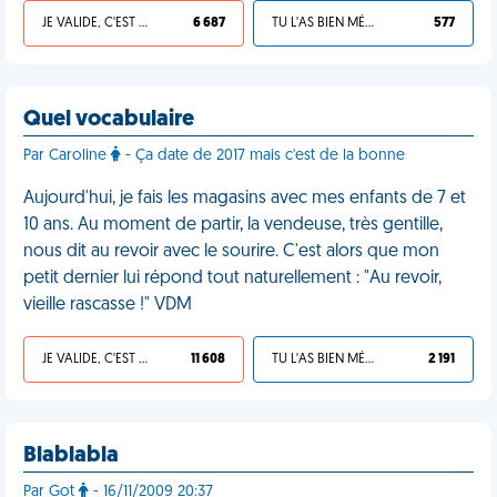
JE VALIDE, C'EST UNE VDM
6 687
TU L'AS BIEN MÉRITÉ
577
Quel vocabulaire
Par Caroline
- Ça date de 2017 mais c'est de la bonne
Aujourd'hui, je fais les magasins avec mes enfants de 7 et
10 ans. Au moment de partir, la vendeuse, très gentille,
nous dit au revoir avec le sourire. C'est alors que mon
petit dernier lui répond tout naturellement : "Au revoir,
vieille rascasse !" VDM
JE VALIDE, C'EST UNE VDM
11 608
TU L'AS BIEN MÉRITÉ
2 191
Blablabla
Par Got
- 16/11/2009 20:37