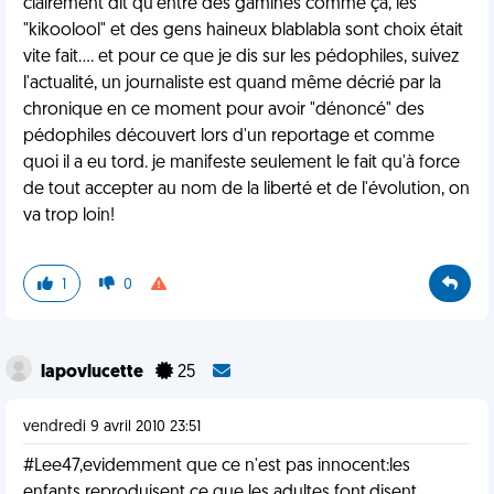
clairement dit qu'entre des gamines comme ça, les
"kikoolool" et des gens haineux blablabla sont choix était
vite fait.... et pour ce que je dis sur les pédophiles, suivez
l'actualité, un journaliste est quand même décrié par la
chronique en ce moment pour avoir "dénoncé" des
pédophiles découvert lors d'un reportage et comme
quoi il a eu tord. je manifeste seulement le fait qu'à force
de tout accepter au nom de la liberté et de l'évolution, on
va trop loin!
1
0
lapovlucette
25
vendredi 9 avril 2010 23:51
#Lee47,evidemment que ce n'est pas innocent:les
enfants reproduisent ce que les adultes font,disent