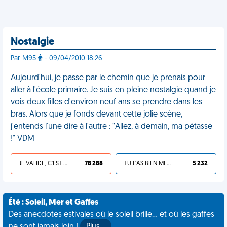
Nostalgie
Par M95
- 09/04/2010 18:26
Aujourd'hui, je passe par le chemin que je prenais pour
aller à l'école primaire. Je suis en pleine nostalgie quand je
vois deux filles d'environ neuf ans se prendre dans les
bras. Alors que je fonds devant cette jolie scène,
j'entends l'une dire à l'autre : "Allez, à demain, ma pétasse
!" VDM
JE VALIDE, C'EST UNE VDM
78 288
TU L'AS BIEN MÉRITÉ
5 232
Été : Soleil, Mer et Gaffes
Des anecdotes estivales où le soleil brille... et où les gaffes