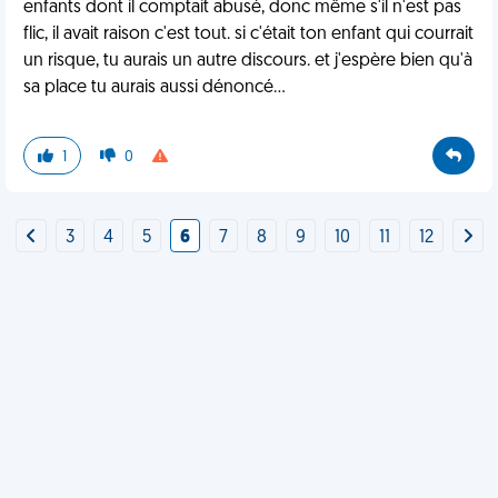
enfants dont il comptait abusé, donc même s'il n'est pas
flic, il avait raison c'est tout. si c'était ton enfant qui courrait
un risque, tu aurais un autre discours. et j'espère bien qu'à
sa place tu aurais aussi dénoncé...
1
0
3
4
5
6
7
8
9
10
11
12