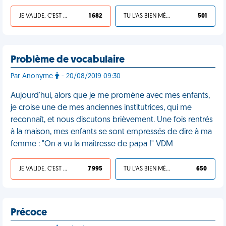
JE VALIDE, C'EST UNE VDM
1 682
TU L'AS BIEN MÉRITÉ
501
Problème de vocabulaire
Par Anonyme
- 20/08/2019 09:30
Aujourd'hui, alors que je me promène avec mes enfants,
je croise une de mes anciennes institutrices, qui me
reconnaît, et nous discutons brièvement. Une fois rentrés
à la maison, mes enfants se sont empressés de dire à ma
femme : "On a vu la maîtresse de papa !" VDM
JE VALIDE, C'EST UNE VDM
7 995
TU L'AS BIEN MÉRITÉ
650
Précoce