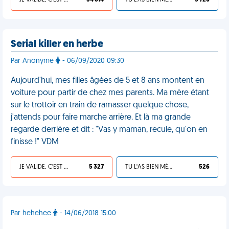
JE VALIDE, C'EST UNE VDM
34 614
TU L'AS BIEN MÉRITÉ
3 720
Serial killer en herbe
Par Anonyme
- 06/09/2020 09:30
Aujourd'hui, mes filles âgées de 5 et 8 ans montent en
voiture pour partir de chez mes parents. Ma mère étant
sur le trottoir en train de ramasser quelque chose,
j'attends pour faire marche arrière. Et là ma grande
regarde derrière et dit : "Vas y maman, recule, qu'on en
finisse !" VDM
JE VALIDE, C'EST UNE VDM
5 327
TU L'AS BIEN MÉRITÉ
526
Par hehehee
- 14/06/2018 15:00