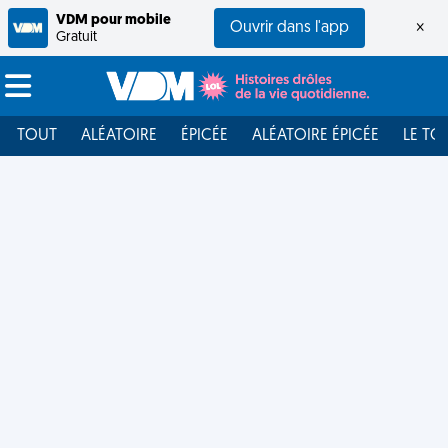
VDM pour mobile
Ouvrir dans l'app
×
Gratuit
TOUT
ALÉATOIRE
ÉPICÉE
ALÉATOIRE ÉPICÉE
LE TO