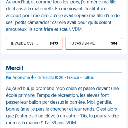
Aujourd'hui, et comme tous les jours, j'emmène ma fille
de 4 ans à la maternelle. En me voyant, l'institutrice
accourt pour me dire qu'elle avait séparé ma fille d'un de
ses "petits camarades" car elle avait peur qu'ils soient
amoureux. Ils sont frère et sœur. VDM
JE VALIDE, C'EST UNE VDM
8 473
TU L'AS BIEN MÉRITÉ
504
Merci !
Par Anonyme
- 11/11/2023 10:20 - France - Tullins
Aujourd'hui, je promène mon chien et passe devant une
école primaire. Temps de récréation, les élèves font
passer leur ballon par dessus la barrière. Moi, gentille,
bonne âme, je pars le chercher et leur rends. C'est alors
que j'entends d'un élève à un autre : "Dis, tu pourrais dire
merci à la mamie !" J'ai 39 ans. VDM