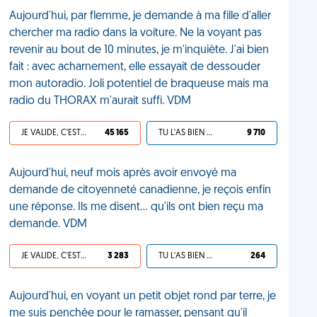
Aujourd'hui, par flemme, je demande à ma fille d'aller
chercher ma radio dans la voiture. Ne la voyant pas
revenir au bout de 10 minutes, je m'inquiète. J'ai bien
fait : avec acharnement, elle essayait de dessouder
mon autoradio. Joli potentiel de braqueuse mais ma
radio du THORAX m'aurait suffi. VDM
JE VALIDE, C'EST UNE VDM
45 165
TU L'AS BIEN MÉRITÉ
9 710
Aujourd'hui, neuf mois après avoir envoyé ma
demande de citoyenneté canadienne, je reçois enfin
une réponse. Ils me disent… qu'ils ont bien reçu ma
demande. VDM
JE VALIDE, C'EST UNE VDM
3 283
TU L'AS BIEN MÉRITÉ
264
Aujourd'hui, en voyant un petit objet rond par terre, je
me suis penchée pour le ramasser, pensant qu'il