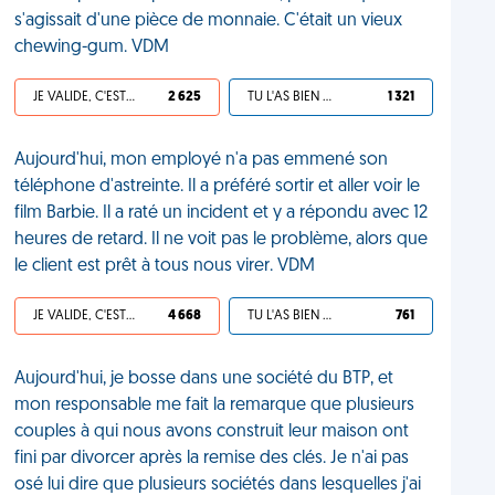
s'agissait d'une pièce de monnaie. C'était un vieux
chewing-gum. VDM
JE VALIDE, C'EST UNE VDM
2 625
TU L'AS BIEN MÉRITÉ
1 321
Aujourd'hui, mon employé n'a pas emmené son
téléphone d'astreinte. Il a préféré sortir et aller voir le
film Barbie. Il a raté un incident et y a répondu avec 12
heures de retard. Il ne voit pas le problème, alors que
le client est prêt à tous nous virer. VDM
JE VALIDE, C'EST UNE VDM
4 668
TU L'AS BIEN MÉRITÉ
761
Aujourd'hui, je bosse dans une société du BTP, et
mon responsable me fait la remarque que plusieurs
couples à qui nous avons construit leur maison ont
fini par divorcer après la remise des clés. Je n'ai pas
osé lui dire que plusieurs sociétés dans lesquelles j'ai