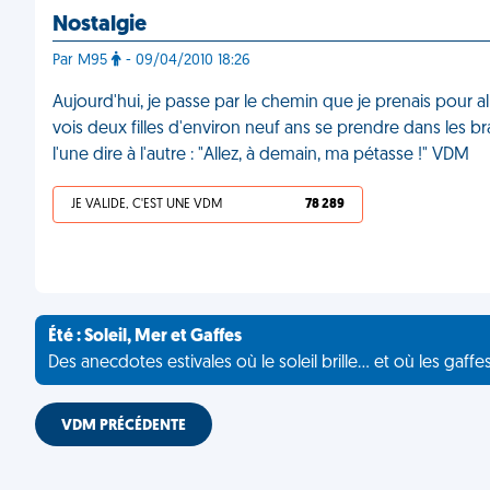
Nostalgie
Par M95
- 09/04/2010 18:26
Aujourd'hui, je passe par le chemin que je prenais pour all
vois deux filles d'environ neuf ans se prendre dans les br
l'une dire à l'autre : "Allez, à demain, ma pétasse !" VDM
JE VALIDE, C'EST UNE VDM
78 289
Été : Soleil, Mer et Gaffes
Des anecdotes estivales où le soleil brille... et où les gaffe
VDM PRÉCÉDENTE