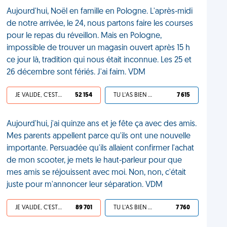
Aujourd'hui, Noël en famille en Pologne. L'après-midi
de notre arrivée, le 24, nous partons faire les courses
pour le repas du réveillon. Mais en Pologne,
impossible de trouver un magasin ouvert après 15 h
ce jour là, tradition qui nous était inconnue. Les 25 et
26 décembre sont fériés. J'ai faim. VDM
JE VALIDE, C'EST UNE VDM
52 154
TU L'AS BIEN MÉRITÉ
7 615
Aujourd'hui, j'ai quinze ans et je fête ça avec des amis.
Mes parents appellent parce qu'ils ont une nouvelle
importante. Persuadée qu'ils allaient confirmer l'achat
de mon scooter, je mets le haut-parleur pour que
mes amis se réjouissent avec moi. Non, non, c'était
juste pour m'annoncer leur séparation. VDM
JE VALIDE, C'EST UNE VDM
89 701
TU L'AS BIEN MÉRITÉ
7 760