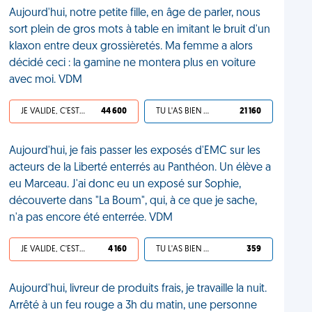
Aujourd'hui, notre petite fille, en âge de parler, nous
sort plein de gros mots à table en imitant le bruit d'un
klaxon entre deux grossièretés. Ma femme a alors
décidé ceci : la gamine ne montera plus en voiture
avec moi. VDM
JE VALIDE, C'EST UNE VDM
44 600
TU L'AS BIEN MÉRITÉ
21 160
Aujourd'hui, je fais passer les exposés d'EMC sur les
acteurs de la Liberté enterrés au Panthéon. Un élève a
eu Marceau. J'ai donc eu un exposé sur Sophie,
découverte dans "La Boum", qui, à ce que je sache,
n'a pas encore été enterrée. VDM
JE VALIDE, C'EST UNE VDM
4 160
TU L'AS BIEN MÉRITÉ
359
Aujourd'hui, livreur de produits frais, je travaille la nuit.
Arrêté à un feu rouge a 3h du matin, une personne