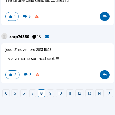
Tire lui une balle dans les couilles ! :)
1
5
carp74350
18
jeudi 21 novembre 2013 18:28
Il y a la meme sur facebook !!!
2
3
5
6
7
8
9
10
11
12
13
14