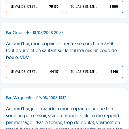
JE VALIDE, C'EST UNE VDM
75 170
TU L'AS BIEN MÉRITÉ
8 880
Par Clopus
- 18/03/2008 20:58
Aujourd'hui, mon copain est rentré se coucher à 3H30
tout bourré et en sautant sur le lit il m'a mis un coup de
boule. VDM
JE VALIDE, C'EST UNE VDM
44 117
TU L'AS BIEN MÉRITÉ
4 140
Par Marguerite - 09/05/2008 13:17
Aujourd'hui, je demande à mon copain pour que l'on
sorte un peu ce soir, voir du monde. Celui-ci me répond
par message : "Pas le temps, trop de boulot, vraiment en