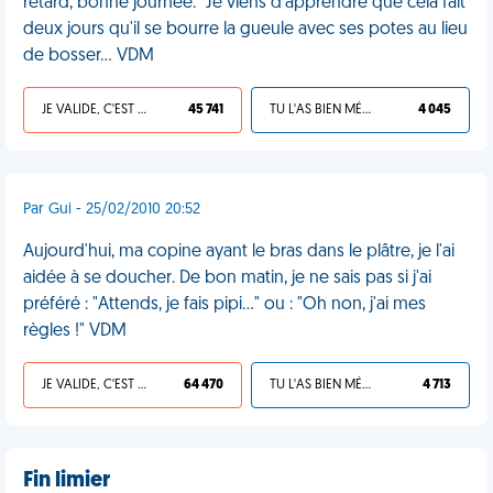
retard, bonne journée." Je viens d'apprendre que cela fait
deux jours qu'il se bourre la gueule avec ses potes au lieu
de bosser... VDM
JE VALIDE, C'EST UNE VDM
45 741
TU L'AS BIEN MÉRITÉ
4 045
Par Gui - 25/02/2010 20:52
Aujourd'hui, ma copine ayant le bras dans le plâtre, je l'ai
aidée à se doucher. De bon matin, je ne sais pas si j'ai
préféré : "Attends, je fais pipi..." ou : "Oh non, j'ai mes
règles !" VDM
JE VALIDE, C'EST UNE VDM
64 470
TU L'AS BIEN MÉRITÉ
4 713
Fin limier