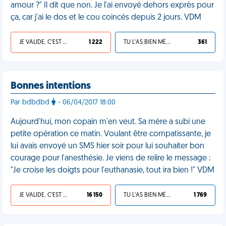
amour ?" Il dit que non. Je l'ai envoyé dehors exprès pour
ça, car j'ai le dos et le cou coincés depuis 2 jours. VDM
JE VALIDE, C'EST UNE VDM
1 222
TU L'AS BIEN MÉRITÉ
361
Bonnes intentions
Par bdbdbd
- 06/04/2017 18:00
Aujourd'hui, mon copain m'en veut. Sa mère a subi une
petite opération ce matin. Voulant être compatissante, je
lui avais envoyé un SMS hier soir pour lui souhaiter bon
courage pour l'anesthésie. Je viens de relire le message :
"Je croise les doigts pour l'euthanasie, tout ira bien !" VDM
JE VALIDE, C'EST UNE VDM
16 150
TU L'AS BIEN MÉRITÉ
1 769