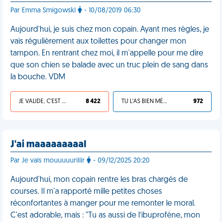
Par Emma Smigowski
- 10/08/2019 06:30
Aujourd'hui, je suis chez mon copain. Ayant mes règles, je
vais régulièrement aux toilettes pour changer mon
tampon. En rentrant chez moi, il m'appelle pour me dire
que son chien se balade avec un truc plein de sang dans
la bouche. VDM
JE VALIDE, C'EST UNE VDM
8 422
TU L'AS BIEN MÉRITÉ
972
J'ai maaaaaaaaal
Par Je vais mouuuuuriiiir
- 09/12/2025 20:20
Aujourd'hui, mon copain rentre les bras chargés de
courses. Il m'a rapporté mille petites choses
réconfortantes à manger pour me remonter le moral.
C'est adorable, mais : "Tu as aussi de l’ibuprofène, mon