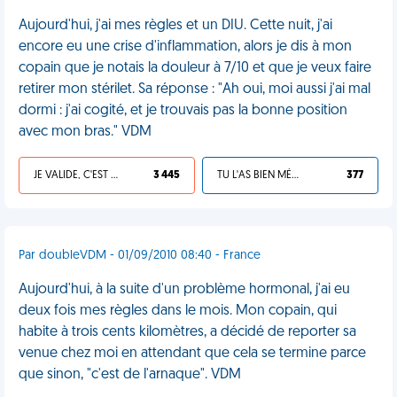
Aujourd'hui, j'ai mes règles et un DIU. Cette nuit, j'ai
encore eu une crise d'inflammation, alors je dis à mon
copain que je notais la douleur à 7/10 et que je veux faire
retirer mon stérilet. Sa réponse : "Ah oui, moi aussi j'ai mal
dormi : j'ai cogité, et je trouvais pas la bonne position
avec mon bras." VDM
JE VALIDE, C'EST UNE VDM
3 445
TU L'AS BIEN MÉRITÉ
377
Par doubleVDM - 01/09/2010 08:40 - France
Aujourd'hui, à la suite d'un problème hormonal, j'ai eu
deux fois mes règles dans le mois. Mon copain, qui
habite à trois cents kilomètres, a décidé de reporter sa
venue chez moi en attendant que cela se termine parce
que sinon, "c'est de l'arnaque". VDM