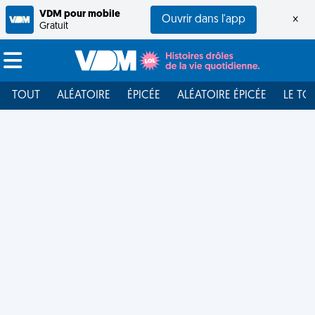
VDM pour mobile
Ouvrir dans l'app
×
Gratuit
TOUT
ALÉATOIRE
ÉPICÉE
ALÉATOIRE ÉPICÉE
LE TO