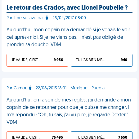
Le retour des Crados, avec Lionel Poubelle ?
Par Il ne se lave pas
- 26/04/2017 08:00
Aujourd'hui, mon copain m'a demandé si je venais le voir
cet après-midi. Si je ne viens pas, il n'est pas obligé de
prendre sa douche. VDM
JE VALIDE, C'EST UNE VDM
9 956
TU L'AS BIEN MÉRITÉ
940
Par Camou
- 22/08/2013 18:01 - Mexique - Puebla
Aujourd'hui, en raison de mes règles, j'ai demandé à mon
copain de se retourner pour que je puisse me changer. Il
m'a répondu : "Oh, tu sais, j'ai vu pire, je regarde Dexter."
VDM
JE VALIDE, C'EST UNE VDM
76 495
TU L'AS BIEN MÉRITÉ
7 650