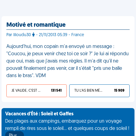
Motivé et romantique
Par liloudu30
- 21/11/2013 05:39 - France
Aujourd'hui, mon copain m'a envoyé un message :
"Coucou, je peux venir chez toi ce soir ?" Je lui ai répondu
que oui, mais que j'avais mes règles. Il m'a dit qu'il ne
pouvait finalement pas venir, car il s'était "pris une balle
dans le bras". VDM
JE VALIDE, C'EST UNE VDM
131 541
TU L'AS BIEN MÉRITÉ
15 909
Vacances d'Été : Soleil et Gaffes
Des plages aux campings, embarquez pour un voyage
rempli de rires sous le soleil... et quelques coups de soleil !