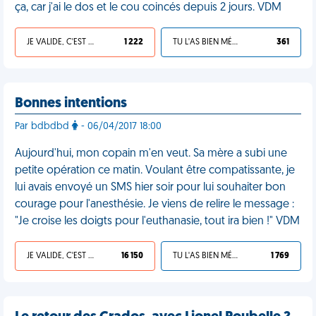
ça, car j'ai le dos et le cou coincés depuis 2 jours. VDM
JE VALIDE, C'EST UNE VDM
1 222
TU L'AS BIEN MÉRITÉ
361
Bonnes intentions
Par bdbdbd
- 06/04/2017 18:00
Aujourd'hui, mon copain m'en veut. Sa mère a subi une
petite opération ce matin. Voulant être compatissante, je
lui avais envoyé un SMS hier soir pour lui souhaiter bon
courage pour l'anesthésie. Je viens de relire le message :
"Je croise les doigts pour l'euthanasie, tout ira bien !" VDM
JE VALIDE, C'EST UNE VDM
16 150
TU L'AS BIEN MÉRITÉ
1 769