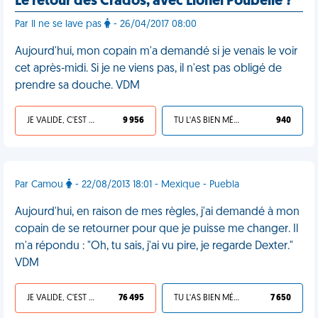
Le retour des Crados, avec Lionel Poubelle ?
Par Il ne se lave pas
- 26/04/2017 08:00
Aujourd'hui, mon copain m'a demandé si je venais le voir
cet après-midi. Si je ne viens pas, il n'est pas obligé de
prendre sa douche. VDM
JE VALIDE, C'EST UNE VDM
9 956
TU L'AS BIEN MÉRITÉ
940
Par Camou
- 22/08/2013 18:01 - Mexique - Puebla
Aujourd'hui, en raison de mes règles, j'ai demandé à mon
copain de se retourner pour que je puisse me changer. Il
m'a répondu : "Oh, tu sais, j'ai vu pire, je regarde Dexter."
VDM
JE VALIDE, C'EST UNE VDM
76 495
TU L'AS BIEN MÉRITÉ
7 650