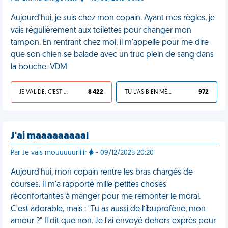
Aujourd'hui, je suis chez mon copain. Ayant mes règles, je
vais régulièrement aux toilettes pour changer mon
tampon. En rentrant chez moi, il m'appelle pour me dire
que son chien se balade avec un truc plein de sang dans
la bouche. VDM
JE VALIDE, C'EST UNE VDM
8 422
TU L'AS BIEN MÉRITÉ
972
J'ai maaaaaaaaal
Par Je vais mouuuuuriiiir
- 09/12/2025 20:20
Aujourd'hui, mon copain rentre les bras chargés de
courses. Il m'a rapporté mille petites choses
réconfortantes à manger pour me remonter le moral.
C'est adorable, mais : "Tu as aussi de l’ibuprofène, mon
amour ?" Il dit que non. Je l'ai envoyé dehors exprès pour