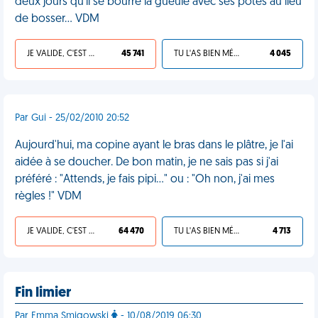
deux jours qu'il se bourre la gueule avec ses potes au lieu
de bosser... VDM
JE VALIDE, C'EST UNE VDM
45 741
TU L'AS BIEN MÉRITÉ
4 045
Par Gui - 25/02/2010 20:52
Aujourd'hui, ma copine ayant le bras dans le plâtre, je l'ai
aidée à se doucher. De bon matin, je ne sais pas si j'ai
préféré : "Attends, je fais pipi..." ou : "Oh non, j'ai mes
règles !" VDM
JE VALIDE, C'EST UNE VDM
64 470
TU L'AS BIEN MÉRITÉ
4 713
Fin limier
Par Emma Smigowski
- 10/08/2019 06:30