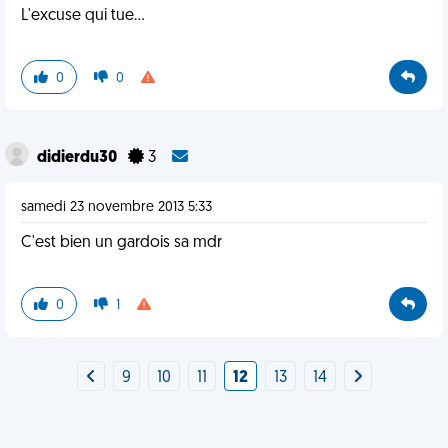
L'excuse qui tue...
0
0
didierdu30
3
samedi 23 novembre 2013 5:33
C'est bien un gardois sa mdr
0
1
9
10
11
12
13
14