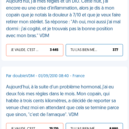
Aujourd'hui, j'ai mes règles et un DIU. Cette nuit, j'ai
encore eu une crise d'inflammation, alors je dis à mon
copain que je notais la douleur à 7/10 et que je veux faire
retirer mon stérilet. Sa réponse : "Ah oui, moi aussi j'ai mal
dormi : j'ai cogité, et je trouvais pas la bonne position
avec mon bras." VDM
JE VALIDE, C'EST UNE VDM
3 445
TU L'AS BIEN MÉRITÉ
377
Par doubleVDM - 01/09/2010 08:40 - France
Aujourd'hui, à la suite d'un problème hormonal, j'ai eu
deux fois mes règles dans le mois. Mon copain, qui
habite à trois cents kilomètres, a décidé de reporter sa
venue chez moi en attendant que cela se termine parce
que sinon, "c'est de l'arnaque". VDM