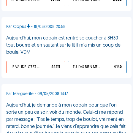
JE VALIDE, C'EST UNE VDM
75 170
TU L'AS BIEN MÉRITÉ
8 880
Par Clopus
- 18/03/2008 20:58
Aujourd'hui, mon copain est rentré se coucher à 3H30
tout bourré et en sautant sur le lit il m'a mis un coup de
boule. VDM
JE VALIDE, C'EST UNE VDM
44 117
TU L'AS BIEN MÉRITÉ
4 140
Par Marguerite - 09/05/2008 13:17
Aujourd'hui, je demande à mon copain pour que l'on
sorte un peu ce soir, voir du monde. Celui-ci me répond
par message : "Pas le temps, trop de boulot, vraiment en
retard, bonne journée." Je viens d'apprendre que cela fait