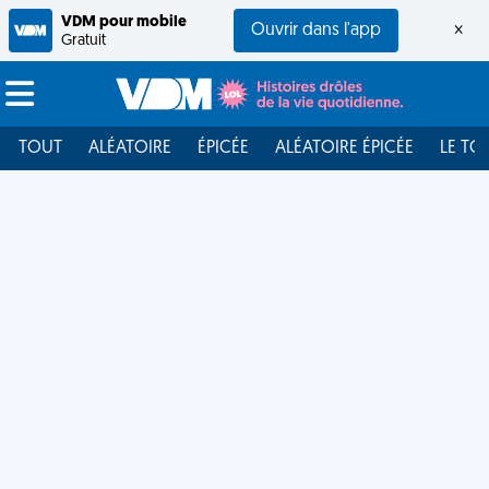
VDM pour mobile
Ouvrir dans l'app
×
Gratuit
TOUT
ALÉATOIRE
ÉPICÉE
ALÉATOIRE ÉPICÉE
LE TO