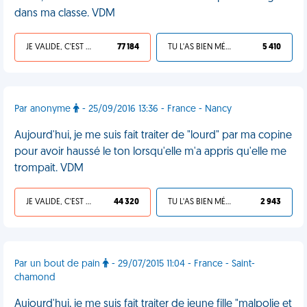
dans ma classe. VDM
JE VALIDE, C'EST UNE VDM
77 184
TU L'AS BIEN MÉRITÉ
5 410
Par anonyme
- 25/09/2016 13:36 - France - Nancy
Aujourd'hui, je me suis fait traiter de "lourd" par ma copine
pour avoir haussé le ton lorsqu'elle m'a appris qu'elle me
trompait. VDM
JE VALIDE, C'EST UNE VDM
44 320
TU L'AS BIEN MÉRITÉ
2 943
Par un bout de pain
- 29/07/2015 11:04 - France - Saint-
chamond
Aujourd'hui, je me suis fait traiter de jeune fille "malpolie et