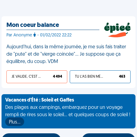
Mon coeur balance
Par Anonyme
- 01/02/2022 22:22
Aujourd'hui, dans la même journée, je me suis fais traiter
de "pute" et de "vierge coincée"… Je suppose que ça
équilibre, du coup. VDM
JE VALIDE, C'EST UNE VDM
4 494
TU L'AS BIEN MÉRITÉ
463
Vacances d'Été : Soleil et Gaffes
Des plages aux campings, embarquez pour un voyage
rempli de rires sous le soleil... et quelques coups de soleil !
Plus…