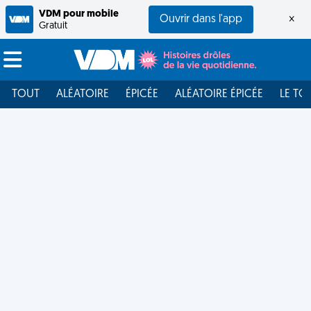
VDM pour mobile
Ouvrir dans l'app
×
Gratuit
TOUT
ALÉATOIRE
ÉPICÉE
ALÉATOIRE ÉPICÉE
LE TO