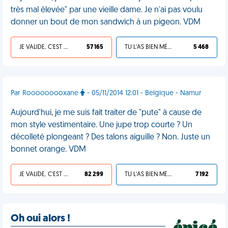
très mal élevée" par une vieille dame. Je n'ai pas voulu
donner un bout de mon sandwich à un pigeon. VDM
JE VALIDE, C'EST UNE VDM
57 165
TU L'AS BIEN MÉRITÉ
5 468
Par Rooooooooxane
- 05/11/2014 12:01 - Belgique - Namur
Aujourd'hui, je me suis fait traiter de "pute" à cause de
mon style vestimentaire. Une jupe trop courte ? Un
décolleté plongeant ? Des talons aiguille ? Non. Juste un
bonnet orange. VDM
JE VALIDE, C'EST UNE VDM
82 299
TU L'AS BIEN MÉRITÉ
7 192
Oh oui alors !