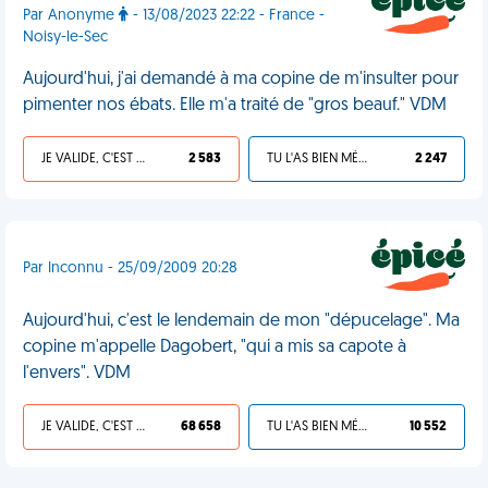
Par Anonyme
- 13/08/2023 22:22 - France -
Noisy-le-Sec
Aujourd'hui, j'ai demandé à ma copine de m'insulter pour
pimenter nos ébats. Elle m'a traité de "gros beauf." VDM
JE VALIDE, C'EST UNE VDM
2 583
TU L'AS BIEN MÉRITÉ
2 247
Par Inconnu - 25/09/2009 20:28
Aujourd'hui, c'est le lendemain de mon "dépucelage". Ma
copine m'appelle Dagobert, "qui a mis sa capote à
l'envers". VDM
JE VALIDE, C'EST UNE VDM
68 658
TU L'AS BIEN MÉRITÉ
10 552