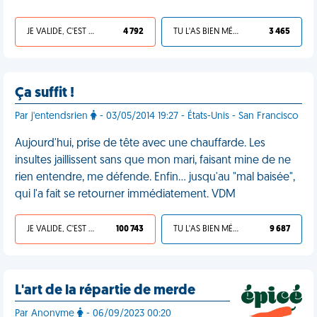
JE VALIDE, C'EST UNE VDM
4 792
TU L'AS BIEN MÉRITÉ
3 465
Ça suffit !
Par j'entendsrien
- 03/05/2014 19:27 - États-Unis - San Francisco
Aujourd'hui, prise de tête avec une chauffarde. Les
insultes jaillissent sans que mon mari, faisant mine de ne
rien entendre, me défende. Enfin… jusqu'au "mal baisée",
qui l'a fait se retourner immédiatement. VDM
JE VALIDE, C'EST UNE VDM
100 743
TU L'AS BIEN MÉRITÉ
9 687
L'art de la répartie de merde
Par Anonyme
- 06/09/2023 00:20