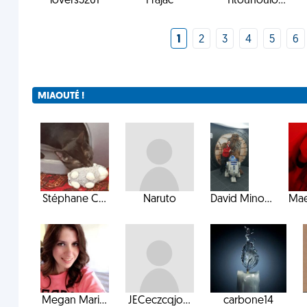
lovers5201
Prajac
Titounoulo...
1
2
3
4
5
6
MIAOUTÉ !
Stéphane C...
Naruto
David Mino...
Mae
Megan Mari...
JECeczcqjo...
carbone14