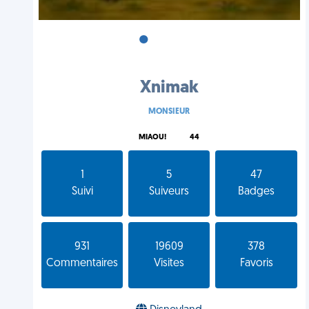
•
•
•
Xnimak
MONSIEUR
MIAOU!
44
1
5
47
Suivi
Suiveurs
Badges
931
19609
378
Commentaires
Visites
Favoris