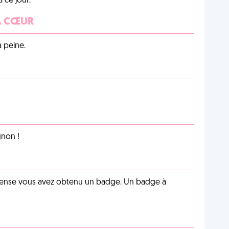
 ce jour.
 À CŒUR
a peine.
non !
pense vous avez obtenu un badge. Un badge à