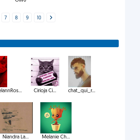
Oliv0
7
8
9
10
lannRos...
Cirioja Ci...
chat_qui_r...
Niandra La...
Melanie Ch...