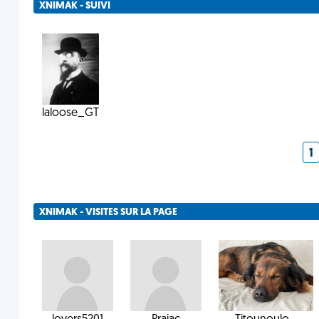
XNIMAK - SUIVI
laloose_GT
1
XNIMAK - VISITES SUR LA PAGE