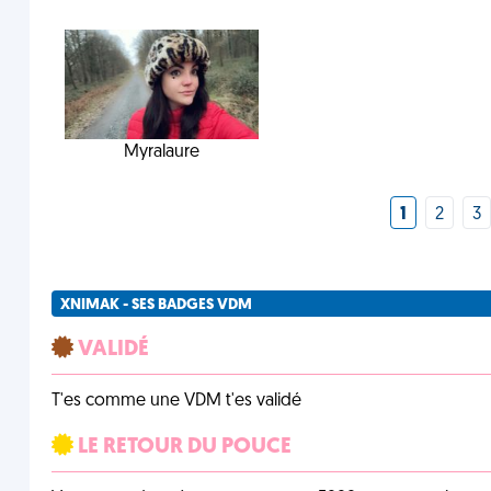
Myralaure
1
2
3
XNIMAK - SES BADGES VDM
VALIDÉ
T'es comme une VDM t'es validé
LE RETOUR DU POUCE