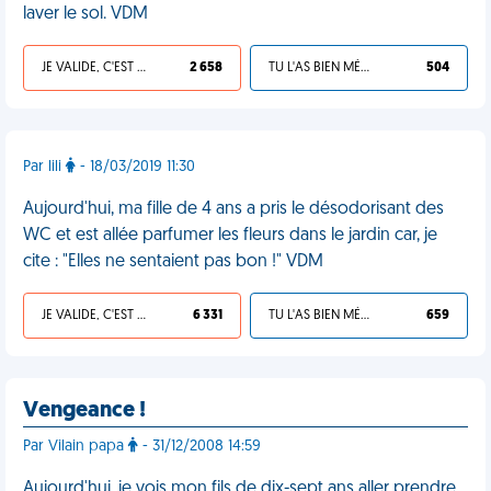
laver le sol. VDM
JE VALIDE, C'EST UNE VDM
2 658
TU L'AS BIEN MÉRITÉ
504
Par lili
- 18/03/2019 11:30
Aujourd'hui, ma fille de 4 ans a pris le désodorisant des
WC et est allée parfumer les fleurs dans le jardin car, je
cite : "Elles ne sentaient pas bon !" VDM
JE VALIDE, C'EST UNE VDM
6 331
TU L'AS BIEN MÉRITÉ
659
Vengeance !
Par Vilain papa
- 31/12/2008 14:59
Aujourd'hui, je vois mon fils de dix-sept ans aller prendre