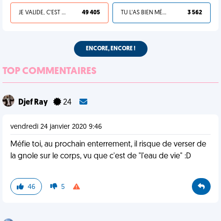
JE VALIDE, C'EST UNE VDM
49 405
TU L'AS BIEN MÉRITÉ
3 562
ENCORE, ENCORE !
TOP COMMENTAIRES
Djef Ray
24
vendredi 24 janvier 2020 9:46
Méfie toi, au prochain enterrement, il risque de verser de
la gnole sur le corps, vu que c'est de "l'eau de vie" :D
46
5