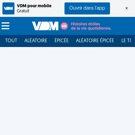
VDM pour mobile
Ouvrir dans l'app
×
Gratuit
TOUT
ALÉATOIRE
ÉPICÉE
ALÉATOIRE ÉPICÉE
LE TO