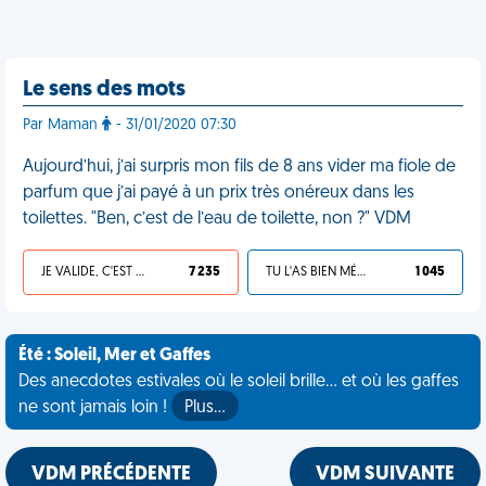
Le sens des mots
Par Maman
- 31/01/2020 07:30
Aujourd’hui, j’ai surpris mon fils de 8 ans vider ma fiole de
parfum que j’ai payé à un prix très onéreux dans les
toilettes. "Ben, c’est de l’eau de toilette, non ?" VDM
JE VALIDE, C'EST UNE VDM
7 235
TU L'AS BIEN MÉRITÉ
1 045
Été : Soleil, Mer et Gaffes
Des anecdotes estivales où le soleil brille... et où les gaffes
ne sont jamais loin !
Plus…
VDM PRÉCÉDENTE
VDM SUIVANTE