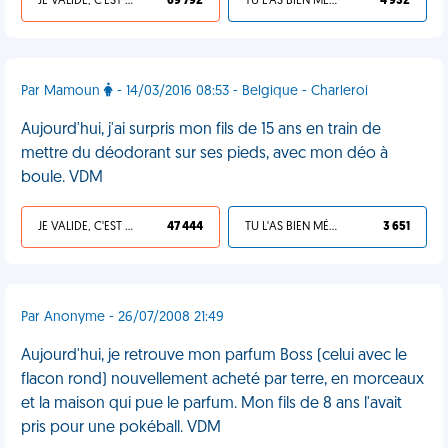
JE VALIDE, C'EST UNE VDM
69 792
TU L'AS BIEN MÉRITÉ
4 932
Par Mamoun
- 14/03/2016 08:53 - Belgique - Charleroi
Aujourd'hui, j'ai surpris mon fils de 15 ans en train de
mettre du déodorant sur ses pieds, avec mon déo à
boule. VDM
JE VALIDE, C'EST UNE VDM
47 444
TU L'AS BIEN MÉRITÉ
3 651
Par Anonyme - 26/07/2008 21:49
Aujourd'hui, je retrouve mon parfum Boss (celui avec le
flacon rond) nouvellement acheté par terre, en morceaux
et la maison qui pue le parfum. Mon fils de 8 ans l'avait
pris pour une pokéball. VDM