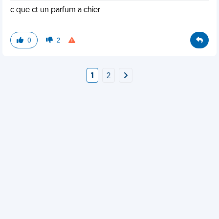
c que ct un parfum a chier
0
2
1
2