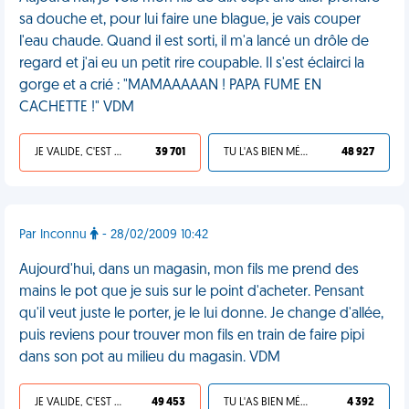
sa douche et, pour lui faire une blague, je vais couper
l'eau chaude. Quand il est sorti, il m'a lancé un drôle de
regard et j'ai eu un petit rire coupable. Il s'est éclairci la
gorge et a crié : "MAMAAAAAN ! PAPA FUME EN
CACHETTE !" VDM
JE VALIDE, C'EST UNE VDM
39 701
TU L'AS BIEN MÉRITÉ
48 927
Par Inconnu
- 28/02/2009 10:42
Aujourd'hui, dans un magasin, mon fils me prend des
mains le pot que je suis sur le point d'acheter. Pensant
qu'il veut juste le porter, je le lui donne. Je change d'allée,
puis reviens pour trouver mon fils en train de faire pipi
dans son pot au milieu du magasin. VDM
JE VALIDE, C'EST UNE VDM
49 453
TU L'AS BIEN MÉRITÉ
4 392