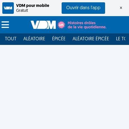
VDM pour mobile
Ouvrir dans l'app
×
Gratuit
TOUT
ALÉATOIRE
ÉPICÉE
ALÉATOIRE ÉPICÉE
LE TO