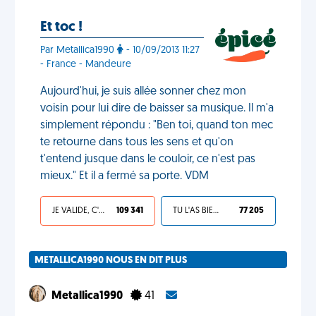
Et toc !
Par Metallica1990
- 10/09/2013 11:27
- France - Mandeure
Aujourd'hui, je suis allée sonner chez mon
voisin pour lui dire de baisser sa musique. Il m'a
simplement répondu : "Ben toi, quand ton mec
te retourne dans tous les sens et qu'on
t'entend jusque dans le couloir, ce n'est pas
mieux." Et il a fermé sa porte. VDM
JE VALIDE, C'EST UNE VDM
109 341
TU L'AS BIEN MÉRITÉ
77 205
METALLICA1990 NOUS EN DIT PLUS
Metallica1990
41