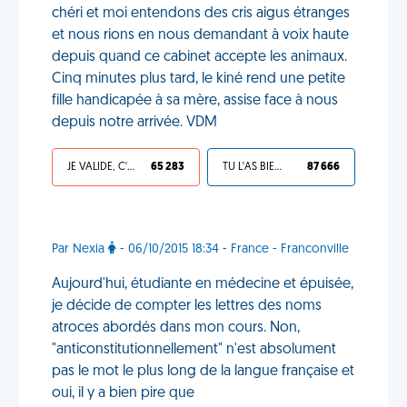
chéri et moi entendons des cris aigus étranges
et nous rions en nous demandant à voix haute
depuis quand ce cabinet accepte les animaux.
Cinq minutes plus tard, le kiné rend une petite
fille handicapée à sa mère, assise face à nous
depuis notre arrivée. VDM
JE VALIDE, C'EST UNE VDM
65 283
TU L'AS BIEN MÉRITÉ
87 666
Par Nexia
- 06/10/2015 18:34 - France - Franconville
Aujourd'hui, étudiante en médecine et épuisée,
je décide de compter les lettres des noms
atroces abordés dans mon cours. Non,
"anticonstitutionnellement" n'est absolument
pas le mot le plus long de la langue française et
oui, il y a bien pire que