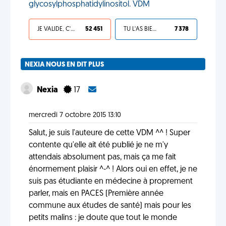
glycosylphosphatidylinositol. VDM
JE VALIDE, C'EST UNE VDM
52 451
TU L'AS BIEN MÉRITÉ
7 378
NEXIA NOUS EN DIT PLUS
Nexia
17
mercredi 7 octobre 2015 13:10
Salut, je suis l'auteure de cette VDM ^^ ! Super
contente qu'elle ait été publié je ne m'y
attendais absolument pas, mais ça me fait
énormement plaisir ^-^ ! Alors oui en effet, je ne
suis pas étudiante en médecine à proprement
parler, mais en PACES (Première année
commune aux études de santé) mais pour les
petits malins : je doute que tout le monde