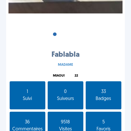
•
•
•
Fablabla
MADAME
MIAOU!
22
1
0
33
Suivi
Suiveurs
Badges
36
9518
5
Commentaires
Visites
Favoris