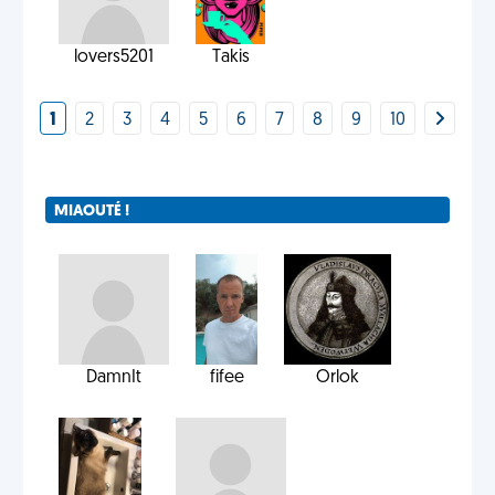
lovers5201
Takis
1
2
3
4
5
6
7
8
9
10
MIAOUTÉ !
DamnIt
fifee
Orlok