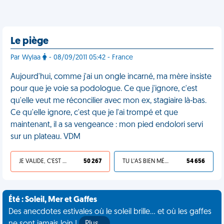
Le piège
Par Wylaa
- 08/09/2011 05:42 - France
Aujourd'hui, comme j'ai un ongle incarné, ma mère insiste
pour que je voie sa podologue. Ce que j'ignore, c'est
qu'elle veut me réconcilier avec mon ex, stagiaire là-bas.
Ce qu'elle ignore, c'est que je l'ai trompé et que
maintenant, il a sa vengeance : mon pied endolori servi
sur un plateau. VDM
JE VALIDE, C'EST UNE VDM
50 267
TU L'AS BIEN MÉRITÉ
54 656
Été : Soleil, Mer et Gaffes
Des anecdotes estivales où le soleil brille... et où les gaffes