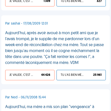
JE VALIDE, C'EST UNE VDM
1 309
TU L'AS BIEN MÉRITÉ
327
Par sashai - 17/08/2009 12:01
Aujourd'hui, après avoir avoué à mon petit ami que je
l'avais trompé, je le supplie de me pardonner lors d'un
week-end de réconciliation chez ma mère. Tout se passe
bien jusqu'au moment où il se cogne méchamment la
tête dans une poutre. "Ça fait rentrer les cornes !", a
commenté laconiquement ma mère. VDM
JE VALIDE, C'EST UNE VDM
44 426
TU L'AS BIEN MÉRITÉ
25 961
Par Ned - 06/11/2008 15:44
Aujourd'hui, ma mère a mis son plan "vengeance" à