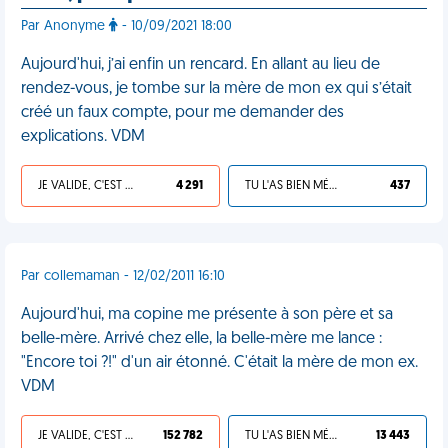
Par Anonyme
- 10/09/2021 18:00
Aujourd'hui, j’ai enfin un rencard. En allant au lieu de
rendez-vous, je tombe sur la mère de mon ex qui s’était
créé un faux compte, pour me demander des
explications. VDM
JE VALIDE, C'EST UNE VDM
4 291
TU L'AS BIEN MÉRITÉ
437
Par collemaman - 12/02/2011 16:10
Aujourd'hui, ma copine me présente à son père et sa
belle-mère. Arrivé chez elle, la belle-mère me lance :
"Encore toi ?!" d'un air étonné. C'était la mère de mon ex.
VDM
JE VALIDE, C'EST UNE VDM
152 782
TU L'AS BIEN MÉRITÉ
13 443