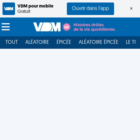
VDM pour mobile
Ouvrir dans l'app
×
Gratuit
TOUT
ALÉATOIRE
ÉPICÉE
ALÉATOIRE ÉPICÉE
LE TO