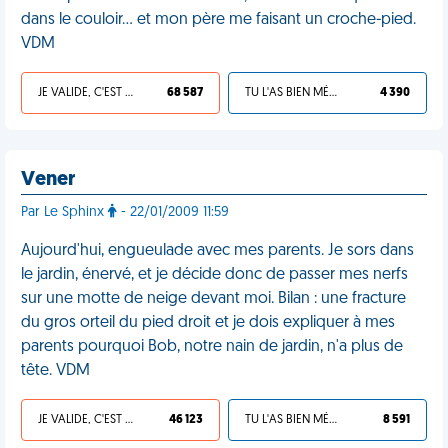
dans le couloir... et mon père me faisant un croche-pied.
VDM
JE VALIDE, C'EST UNE VDM
68 587
TU L'AS BIEN MÉRITÉ
4 390
Vener
Par Le Sphinx
- 22/01/2009 11:59
Aujourd'hui, engueulade avec mes parents. Je sors dans
le jardin, énervé, et je décide donc de passer mes nerfs
sur une motte de neige devant moi. Bilan : une fracture
du gros orteil du pied droit et je dois expliquer à mes
parents pourquoi Bob, notre nain de jardin, n'a plus de
tête. VDM
JE VALIDE, C'EST UNE VDM
46 123
TU L'AS BIEN MÉRITÉ
8 591