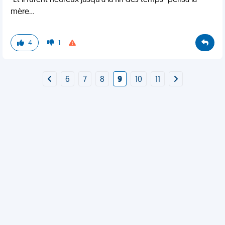
"Et il furent heureux jusqu'à la fin des temps" pensa la
mère...
4
1
6
7
8
9
10
11