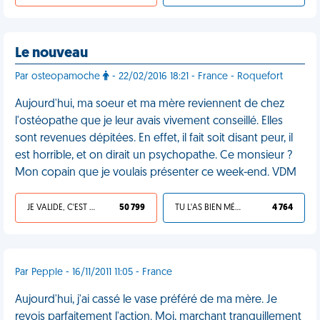
Le nouveau
Par osteopamoche
- 22/02/2016 18:21 - France - Roquefort
Aujourd'hui, ma soeur et ma mère reviennent de chez
l'ostéopathe que je leur avais vivement conseillé. Elles
sont revenues dépitées. En effet, il fait soit disant peur, il
est horrible, et on dirait un psychopathe. Ce monsieur ?
Mon copain que je voulais présenter ce week-end. VDM
JE VALIDE, C'EST UNE VDM
50 799
TU L'AS BIEN MÉRITÉ
4 764
Par Pepple - 16/11/2011 11:05 - France
Aujourd'hui, j'ai cassé le vase préféré de ma mère. Je
revois parfaitement l'action. Moi, marchant tranquillement