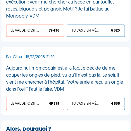
exécution : venir me chercher au lycée en pantoufles
roses, bigoudis et peignoir. Motif ? Je l'ai battue au
Monopoly. VDM
JE VALIDE, C'EST UNE VDM
79 436
TU L'AS BIEN MÉRITÉ
6 325
Par Giina - 18/12/2008 21:20
Aujourd'hui, mon copain est à la fac. Je décide de me
couper les ongles de pied, vu qu'il n'est pas là. Le soir, il
vient me chercher à l'hôpital. "Votre amie a reçu un ongle
dans l'œil." Faut le faire. VDM
JE VALIDE, C'EST UNE VDM
49 379
TU L'AS BIEN MÉRITÉ
4 838
Alors, pourquoi ?