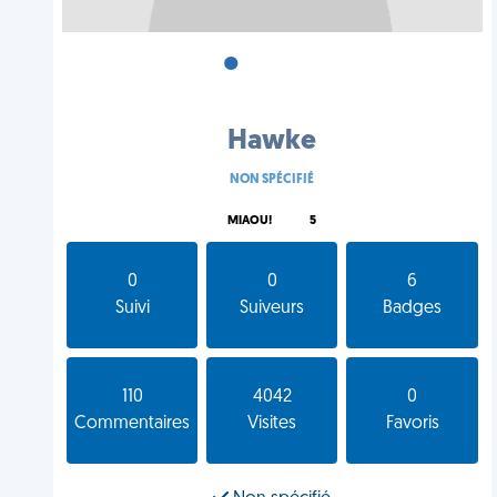
•
•
•
Hawke
NON SPÉCIFIÉ
MIAOU!
5
0
0
6
Suivi
Suiveurs
Badges
110
4042
0
Commentaires
Visites
Favoris