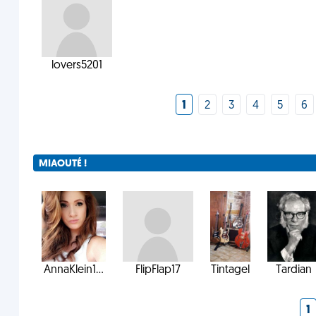
lovers5201
1
2
3
4
5
6
MIAOUTÉ !
AnnaKlein1...
FlipFlap17
Tintagel
Tardian
1