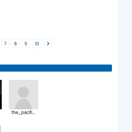
7
8
9
10
the_pacifi...