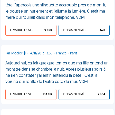
tête, j'aperçois une silhouette accroupie près de mon lit,
je pousse un hurlement et j'allume la lumière. C'était ma
mère qui fouillait dans mon téléphone. VDM
JE VALIDE, C'EST UNE VDM
9 550
TU L'AS BIEN MÉRITÉ
578
Par Modor
- 14/11/2013 13:30 - France - Paris
Aujourd'hui, ça fait quelque temps que ma fille entend un
monstre dans sa chambre la nuit. Après plusieurs soirs à
ne rien constater, j'ai enfin entendu la bête ! C'est la
voisine qui ronfle de l'autre côté du mur. VDM
JE VALIDE, C'EST UNE VDM
103 017
TU L'AS BIEN MÉRITÉ
7 364