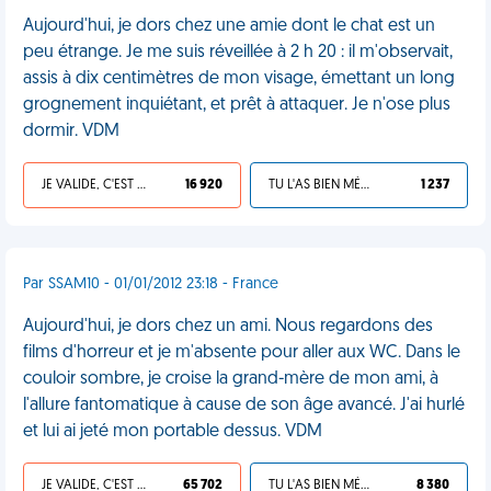
Aujourd'hui, je dors chez une amie dont le chat est un
peu étrange. Je me suis réveillée à 2 h 20 : il m'observait,
assis à dix centimètres de mon visage, émettant un long
grognement inquiétant, et prêt à attaquer. Je n'ose plus
dormir. VDM
JE VALIDE, C'EST UNE VDM
16 920
TU L'AS BIEN MÉRITÉ
1 237
Par SSAM10 - 01/01/2012 23:18 - France
Aujourd'hui, je dors chez un ami. Nous regardons des
films d'horreur et je m'absente pour aller aux WC. Dans le
couloir sombre, je croise la grand-mère de mon ami, à
l'allure fantomatique à cause de son âge avancé. J'ai hurlé
et lui ai jeté mon portable dessus. VDM
JE VALIDE, C'EST UNE VDM
65 702
TU L'AS BIEN MÉRITÉ
8 380