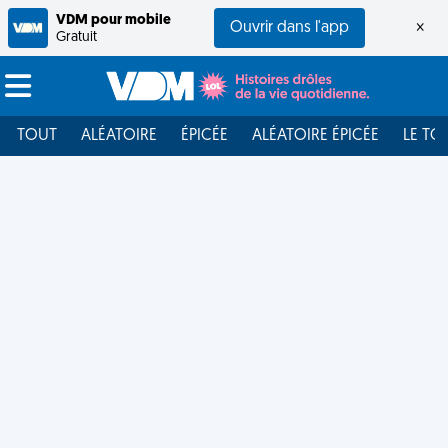
VDM pour mobile
Ouvrir dans l'app
×
Gratuit
TOUT
ALÉATOIRE
ÉPICÉE
ALÉATOIRE ÉPICÉE
LE TO