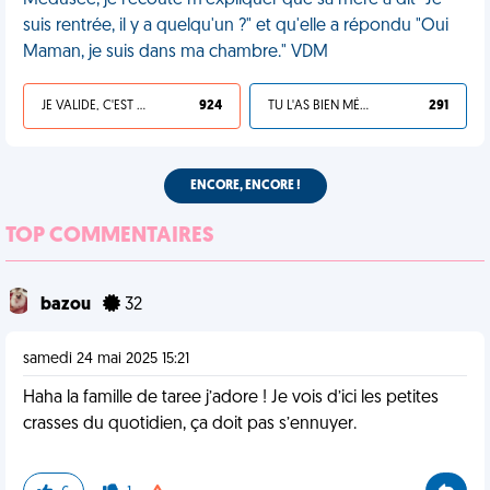
Médusée, je l'écoute m'expliquer que sa mère a dit "Je
suis rentrée, il y a quelqu'un ?" et qu'elle a répondu "Oui
Maman, je suis dans ma chambre." VDM
JE VALIDE, C'EST UNE VDM
924
TU L'AS BIEN MÉRITÉ
291
ENCORE, ENCORE !
TOP COMMENTAIRES
bazou
32
samedi 24 mai 2025 15:21
Haha la famille de taree j’adore ! Je vois d’ici les petites
crasses du quotidien, ça doit pas s’ennuyer.