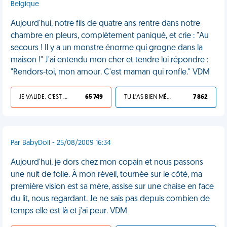
Belgique
Aujourd'hui, notre fils de quatre ans rentre dans notre
chambre en pleurs, complètement paniqué, et crie : "Au
secours ! Il y a un monstre énorme qui grogne dans la
maison !" J'ai entendu mon cher et tendre lui répondre :
"Rendors-toi, mon amour. C'est maman qui ronfle." VDM
JE VALIDE, C'EST UNE VDM
65 749
TU L'AS BIEN MÉRITÉ
7 862
Par BabyDoll - 25/08/2009 16:34
Aujourd'hui, je dors chez mon copain et nous passons
une nuit de folie. À mon réveil, tournée sur le côté, ma
première vision est sa mère, assise sur une chaise en face
du lit, nous regardant. Je ne sais pas depuis combien de
temps elle est là et j'ai peur. VDM