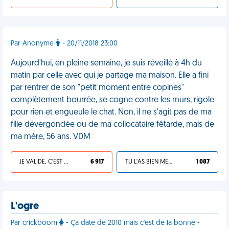
Par Anonyme
- 20/11/2018 23:00
Aujourd'hui, en pleine semaine, je suis réveillé à 4h du
matin par celle avec qui je partage ma maison. Elle a fini
par rentrer de son "petit moment entre copines"
complètement bourrée, se cogne contre les murs, rigole
pour rien et engueule le chat. Non, il ne s'agit pas de ma
fille dévergondée ou de ma collocataire fêtarde, mais de
ma mère, 56 ans. VDM
JE VALIDE, C'EST UNE VDM
6 917
TU L'AS BIEN MÉRITÉ
1 087
L'ogre
Par crickboom
- Ça date de 2010 mais c'est de la bonne -