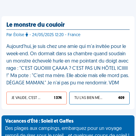
Le monstre du couloir
Par Éloïse
- 24/05/2025 12:20 - France
Aujourd'hui, je suis chez une amie qui m'a invitée pour le
week-end. On dormait dans sa chambre quand soudain
un monstre échevelé hurle en me pointant du doigt avec
rage : "C'EST QUOIIIII ÇAAAA ? C'EST PAS UN HÔTEL ICIIIII
!" Ma pote : "C'est ma mère. Elle aboie mais elle mord pas.
DÉGAGE MAMAN." Je n'ai pas pu me rendormir. VDM
JE VALIDE, C'EST UNE VDM
1 374
TU L'AS BIEN MÉRITÉ
409
Vacances d'Été : Soleil et Gaffes
Des plages aux campings, embarquez pour un voyage