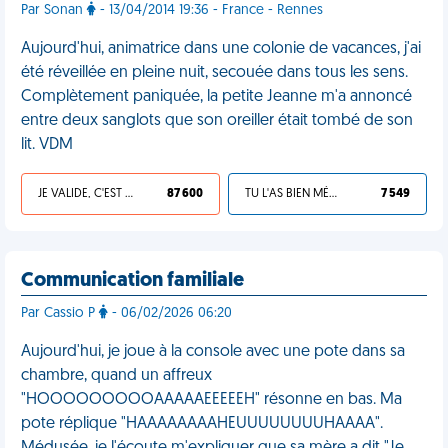
Par Sonan
- 13/04/2014 19:36 - France - Rennes
Aujourd'hui, animatrice dans une colonie de vacances, j'ai
été réveillée en pleine nuit, secouée dans tous les sens.
Complètement paniquée, la petite Jeanne m'a annoncé
entre deux sanglots que son oreiller était tombé de son
lit. VDM
JE VALIDE, C'EST UNE VDM
87 600
TU L'AS BIEN MÉRITÉ
7 549
Communication familiale
Par Cassio P
- 06/02/2026 06:20
Aujourd'hui, je joue à la console avec une pote dans sa
chambre, quand un affreux
"HOOOOOOOOOAAAAAEEEEEH" résonne en bas. Ma
pote réplique "HAAAAAAAAHEUUUUUUUUHAAAA".