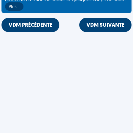
rempli de rires sous le soleil... et quelques coups de soleil !
Plus…
VDM PRÉCÉDENTE
VDM SUIVANTE