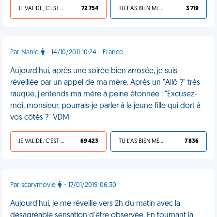
JE VALIDE, C'EST UNE VDM
72 754
TU L'AS BIEN MÉRITÉ
3 719
Par Nanie
- 14/10/2011 10:24 - France
Aujourd'hui, après une soirée bien arrosée, je suis
réveillée par un appel de ma mère. Après un "Allô ?" très
rauque, j'entends ma mère à peine étonnée : "Excusez-
moi, monsieur, pourrais-je parler à la jeune fille qui dort à
vos côtés ?" VDM
JE VALIDE, C'EST UNE VDM
69 423
TU L'AS BIEN MÉRITÉ
7 836
Par scarymovie
- 17/01/2019 06:30
Aujourd'hui, je me réveille vers 2h du matin avec la
désagréable sensation d'être observée. En tournant la