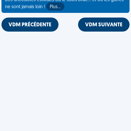
Des anecdotes estivales où le soleil brille... et où les gaffes
ne sont jamais loin !
Plus…
VDM PRÉCÉDENTE
VDM SUIVANTE