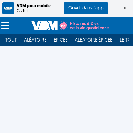
VDM pour mobile
Ouvrir dans l'app
×
Gratuit
TOUT
ALÉATOIRE
ÉPICÉE
ALÉATOIRE ÉPICÉE
LE TO