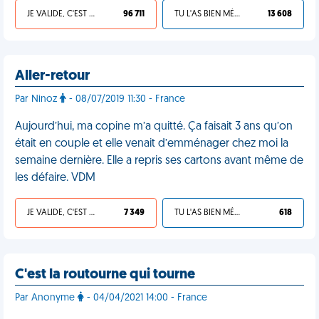
JE VALIDE, C'EST UNE VDM
96 711
TU L'AS BIEN MÉRITÉ
13 608
Aller-retour
Par Ninoz
- 08/07/2019 11:30 - France
Aujourd’hui, ma copine m’a quitté. Ça faisait 3 ans qu’on
était en couple et elle venait d’emménager chez moi la
semaine dernière. Elle a repris ses cartons avant même de
les défaire. VDM
JE VALIDE, C'EST UNE VDM
7 349
TU L'AS BIEN MÉRITÉ
618
C'est la routourne qui tourne
Par Anonyme
- 04/04/2021 14:00 - France