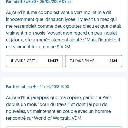
Par mimihawai90 - 06/05/2009 09:33
Aujourd'hui, ma copine est venue vers moi et m'a dit
innocemment que, dans son lycée, il y avait un mec qui
me ressemblait comme deux gouttes d'eau et que c'était
vraiment mon sosie. Voyant mon regard un peu inquiet
et jaloux, elle a immédiatement ajouté : "Mais, t'inquiète, il
est vraiment trop moche !" VDM
JE VALIDE, C'EST UNE VDM
59 637
TU L'AS BIEN MÉRITÉ
4 124
Par Tortuebleu
- 24/04/2018 13:00
Aujourd'hui, j'ai appris que ma copine, partie sur Paris
depuis un mois "pour du travail" et dont j'ai peu de
nouvelles, vit maintenant en couple avec un homme
rencontré sur World of Warcraft. VDM