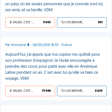
un pays où les seules personnes que je connais sont lui,
ses amis, et sa famille. VDM
JE VALIDE, C'EST UNE VDM
11 043
TU L'AS BIEN MÉRITÉ
901
Par Anonyme
- 06/05/2015 18:33 - France
Aujourd'hui, j'ai appris que ma copine me quittait pour
son professeur d'espagnol. Je l'avais encouragée à
prendre des cours pour partir avec elle en Amérique
Latine pendant un an. C'est avec lui qu'elle va faire ce
voyage. VDM
JE VALIDE, C'EST UNE VDM
73 948
TU L'AS BIEN MÉRITÉ
6 629