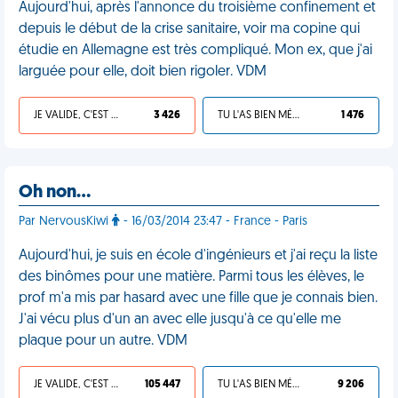
Aujourd'hui, après l'annonce du troisième confinement et
depuis le début de la crise sanitaire, voir ma copine qui
étudie en Allemagne est très compliqué. Mon ex, que j'ai
larguée pour elle, doit bien rigoler. VDM
JE VALIDE, C'EST UNE VDM
3 426
TU L'AS BIEN MÉRITÉ
1 476
Oh non…
Par NervousKiwi
- 16/03/2014 23:47 - France - Paris
Aujourd'hui, je suis en école d'ingénieurs et j'ai reçu la liste
des binômes pour une matière. Parmi tous les élèves, le
prof m'a mis par hasard avec une fille que je connais bien.
J'ai vécu plus d'un an avec elle jusqu'à ce qu'elle me
plaque pour un autre. VDM
JE VALIDE, C'EST UNE VDM
105 447
TU L'AS BIEN MÉRITÉ
9 206