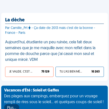
La dèche
Par Camille_Prt
- Ça date de 2013 mais c'est de la bonne -
France - Paris
Aujourd'hui, étudiante un peu ruinée, cela fait deux
semaines que je me maquille avec mon reflet dans la
pomme de douche parce que j'ai cassé mon seul et
unique miroir. VDM
JE VALIDE, C'EST UNE VDM
75 129
TU L'AS BIEN MÉRITÉ
10 263
Vacances d'Été : Soleil et Gaffes
Des plages aux campings, embarquez pour un voyage
rempli de rires sous le soleil... et quelques coups de soleil !
Plus…