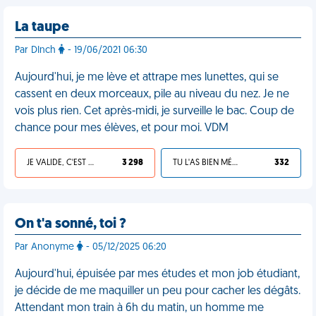
La taupe
Par DInch
- 19/06/2021 06:30
Aujourd'hui, je me lève et attrape mes lunettes, qui se
cassent en deux morceaux, pile au niveau du nez. Je ne
vois plus rien. Cet après-midi, je surveille le bac. Coup de
chance pour mes élèves, et pour moi. VDM
JE VALIDE, C'EST UNE VDM
3 298
TU L'AS BIEN MÉRITÉ
332
On t'a sonné, toi ?
Par Anonyme
- 05/12/2025 06:20
Aujourd'hui, épuisée par mes études et mon job étudiant,
je décide de me maquiller un peu pour cacher les dégâts.
Attendant mon train à 6h du matin, un homme me