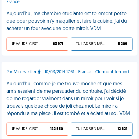
France
Aujourd'hui, ma chambre étudiante est tellement petite
que pour pouvoir m'y maquiller et faire la cuisine, j'ai dû
acheter un four avec une porte miroir. VDM
JE VALIDE, C'EST UNE VDM
63 971
TU L'AS BIEN MÉRITÉ
5 209
Par Mirors-killer
- 10/03/2014 17:51 - France - Clermont-ferrand
Aujourd'hui, comme je me trouve moche et que mes
amis essaient de me persuader du contraire, j'ai décidé
de me regarder vraiment dans un miroir pour voir si je
trouvais quelque chose de joli chez moi. Le miroir a
répondu à ma place : il est tombé et a éclaté au sol. VDM
JE VALIDE, C'EST UNE VDM
122 530
TU L'AS BIEN MÉRITÉ
12 821