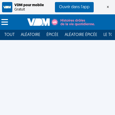
VDM pour mobile
Ouvrir dans l'app
×
Gratuit
TOUT
ALÉATOIRE
ÉPICÉE
ALÉATOIRE ÉPICÉE
LE TO