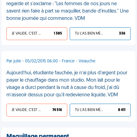
regarde et s'exclame : "Les femmes de nos jours ne
savent rien faire à part se maquiller, bande d'inutiles." Une
bonne journée qui commence. VDM
JE VALIDE, C'EST UNE VDM
1 385
TU L'AS BIEN MÉRITÉ
336
Par julie - 05/02/2015 06:00 - France - Veauche
Aujourd'hui, étudiante fauchée, je n'ai plus d'argent pour
payer le chauffage dans mon studio. Mon lait pour le
visage a durci pendant la nuit à cause du froid, j'ai dû
m'asseoir dessus pour qu'il redevienne liquide. VDM
JE VALIDE, C'EST UNE VDM
74 516
TU L'AS BIEN MÉRITÉ
8 411
Maquillage permanent