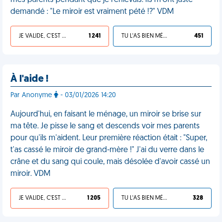
mes parents pendant que je l'enlevais. Ils m'ont juste
demandé : "Le miroir est vraiment pété !?" VDM
JE VALIDE, C'EST UNE VDM
1 241
TU L'AS BIEN MÉRITÉ
451
À l'aide !
Par Anonyme
- 03/01/2026 14:20
Aujourd'hui, en faisant le ménage, un miroir se brise sur
ma tête. Je pisse le sang et descends voir mes parents
pour qu'ils m'aident. Leur première réaction était : "Super,
t'as cassé le miroir de grand-mère !" J'ai du verre dans le
crâne et du sang qui coule, mais désolée d'avoir cassé un
miroir. VDM
JE VALIDE, C'EST UNE VDM
1 205
TU L'AS BIEN MÉRITÉ
328