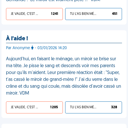
demandé : "Le miroir est vraiment pété !?" VDM
JE VALIDE, C'EST UNE VDM
1 241
TU L'AS BIEN MÉRITÉ
451
À l'aide !
Par Anonyme
- 03/01/2026 14:20
Aujourd'hui, en faisant le ménage, un miroir se brise sur
ma tête. Je pisse le sang et descends voir mes parents
pour qu'ils m'aident. Leur première réaction était : "Super,
t'as cassé le miroir de grand-mère !" J'ai du verre dans le
crâne et du sang qui coule, mais désolée d'avoir cassé un
miroir. VDM
JE VALIDE, C'EST UNE VDM
1 205
TU L'AS BIEN MÉRITÉ
328