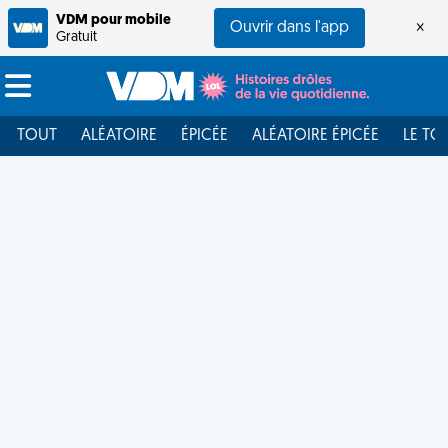
VDM pour mobile
Ouvrir dans l'app
×
Gratuit
TOUT
ALÉATOIRE
ÉPICÉE
ALÉATOIRE ÉPICÉE
LE TO