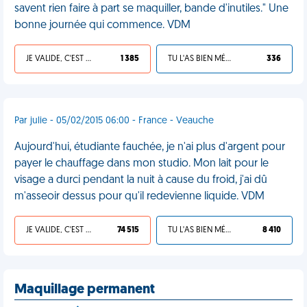
savent rien faire à part se maquiller, bande d'inutiles." Une
bonne journée qui commence. VDM
JE VALIDE, C'EST UNE VDM
1 385
TU L'AS BIEN MÉRITÉ
336
Par julie - 05/02/2015 06:00 - France - Veauche
Aujourd'hui, étudiante fauchée, je n'ai plus d'argent pour
payer le chauffage dans mon studio. Mon lait pour le
visage a durci pendant la nuit à cause du froid, j'ai dû
m'asseoir dessus pour qu'il redevienne liquide. VDM
JE VALIDE, C'EST UNE VDM
74 515
TU L'AS BIEN MÉRITÉ
8 410
Maquillage permanent