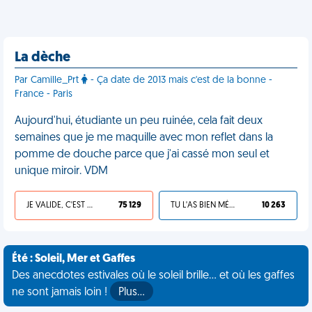
La dèche
Par Camille_Prt
- Ça date de 2013 mais c'est de la bonne -
France - Paris
Aujourd'hui, étudiante un peu ruinée, cela fait deux
semaines que je me maquille avec mon reflet dans la
pomme de douche parce que j'ai cassé mon seul et
unique miroir. VDM
JE VALIDE, C'EST UNE VDM
75 129
TU L'AS BIEN MÉRITÉ
10 263
Été : Soleil, Mer et Gaffes
Des anecdotes estivales où le soleil brille... et où les gaffes
ne sont jamais loin !
Plus…