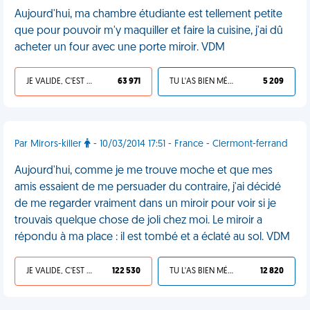
Aujourd'hui, ma chambre étudiante est tellement petite
que pour pouvoir m'y maquiller et faire la cuisine, j'ai dû
acheter un four avec une porte miroir. VDM
JE VALIDE, C'EST UNE VDM
63 971
TU L'AS BIEN MÉRITÉ
5 209
Par Mirors-killer
- 10/03/2014 17:51 - France - Clermont-ferrand
Aujourd'hui, comme je me trouve moche et que mes
amis essaient de me persuader du contraire, j'ai décidé
de me regarder vraiment dans un miroir pour voir si je
trouvais quelque chose de joli chez moi. Le miroir a
répondu à ma place : il est tombé et a éclaté au sol. VDM
JE VALIDE, C'EST UNE VDM
122 530
TU L'AS BIEN MÉRITÉ
12 820