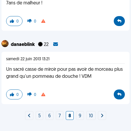
7ans de malheur !
0
0
danaeblink
22
samedi 22 juin 2013 13:21
Un sacré casse de miroir pour pas avoir de morceau plus
grand qu'un pommeau de douche ! VDM
0
0
5
6
7
8
9
10