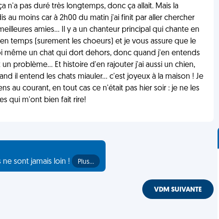
 ça n'a pas duré très longtemps, donc ça allait. Mais la
au moins car à 2h00 du matin j'ai finit par aller chercher
lleures amies... Il y a un chanteur principal qui chante en
 en temps (surement les choeurs) et je vous assure que le
ai moi même un chat qui dort dehors, donc quand j'en entends
 un problème... Et histoire d'en rajouter j'ai aussi un chien,
d il entend les chats miauler... c'est joyeux à la maison ! Je
s au courant, en tout cas ce n'était pas hier soir : je ne les
 qui m'ont bien fait rire!
s ne sont jamais loin !
Plus…
VDM SUIVANTE