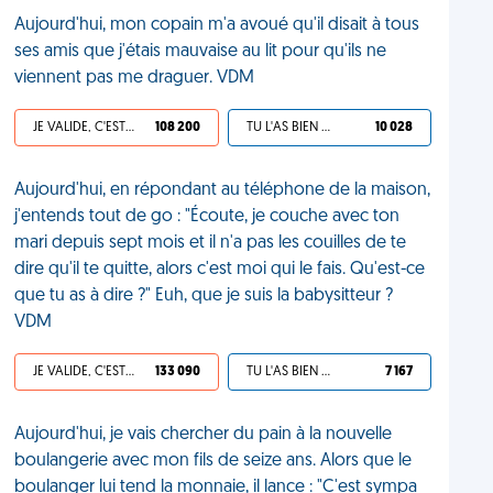
Aujourd'hui, mon copain m'a avoué qu'il disait à tous
ses amis que j'étais mauvaise au lit pour qu'ils ne
viennent pas me draguer. VDM
JE VALIDE, C'EST UNE VDM
108 200
TU L'AS BIEN MÉRITÉ
10 028
Aujourd'hui, en répondant au téléphone de la maison,
j'entends tout de go : "Écoute, je couche avec ton
mari depuis sept mois et il n'a pas les couilles de te
dire qu'il te quitte, alors c'est moi qui le fais. Qu'est-ce
que tu as à dire ?" Euh, que je suis la babysitteur ?
VDM
JE VALIDE, C'EST UNE VDM
133 090
TU L'AS BIEN MÉRITÉ
7 167
Aujourd'hui, je vais chercher du pain à la nouvelle
boulangerie avec mon fils de seize ans. Alors que le
boulanger lui tend la monnaie, il lance : "C'est sympa