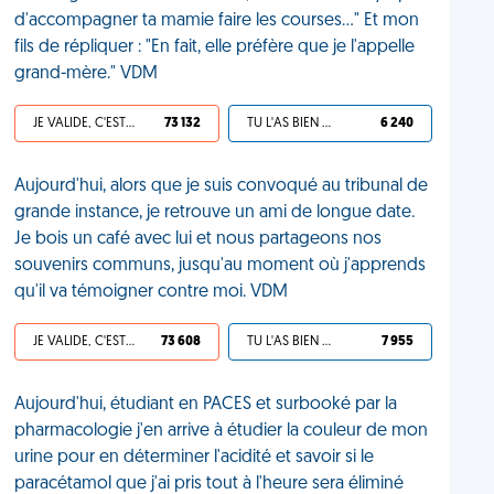
d'accompagner ta mamie faire les courses..." Et mon
fils de répliquer : "En fait, elle préfère que je l'appelle
grand-mère." VDM
JE VALIDE, C'EST UNE VDM
73 132
TU L'AS BIEN MÉRITÉ
6 240
Aujourd'hui, alors que je suis convoqué au tribunal de
grande instance, je retrouve un ami de longue date.
Je bois un café avec lui et nous partageons nos
souvenirs communs, jusqu'au moment où j'apprends
qu'il va témoigner contre moi. VDM
JE VALIDE, C'EST UNE VDM
73 608
TU L'AS BIEN MÉRITÉ
7 955
Aujourd'hui, étudiant en PACES et surbooké par la
pharmacologie j'en arrive à étudier la couleur de mon
urine pour en déterminer l'acidité et savoir si le
paracétamol que j'ai pris tout à l'heure sera éliminé