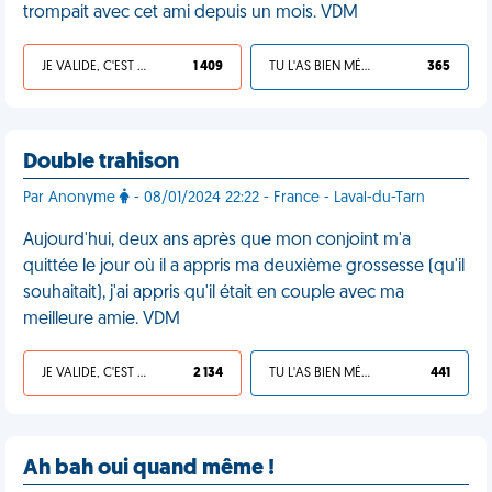
trompait avec cet ami depuis un mois. VDM
JE VALIDE, C'EST UNE VDM
1 409
TU L'AS BIEN MÉRITÉ
365
Double trahison
Par Anonyme
- 08/01/2024 22:22 - France - Laval-du-Tarn
Aujourd'hui, deux ans après que mon conjoint m'a
quittée le jour où il a appris ma deuxième grossesse (qu'il
souhaitait), j'ai appris qu'il était en couple avec ma
meilleure amie. VDM
JE VALIDE, C'EST UNE VDM
2 134
TU L'AS BIEN MÉRITÉ
441
Ah bah oui quand même !