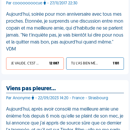
Par coooooooocue
- 27/11/2017 22:30
Aujourd’hui, soirée pour mon anniversaire avec tous mes
proches. Étonnée, je surprends une discussion entre mon
copain et ma meilleure amie, qui d’habitude ne se parlent
jamais. "Ne t’inquiète pas, je vais bientôt lui dire pour nous
et la quitter mais bon, pas aujourd’hui quand même."
VDM
JE VALIDE, C'EST UNE VDM
12 087
TU L'AS BIEN MÉRITÉ
1 101
Viens pas pleurer…
Par Anonyme
- 22/09/2023 14:20 - France - Strasbourg
Aujourd'hui, après avoir consolé ma meilleure amie une
énième fois depuis 6 mois qu'elle se plaint de son mec, je
lui annonce que j'ai appris de source sûre que ce dernier