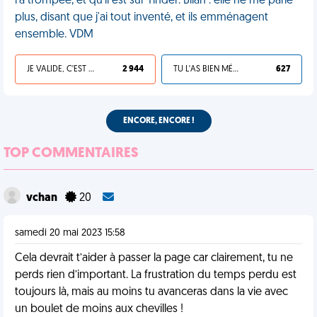
l'a trompée, et qu'il est sur Tinder. Bilan : elle ne me parle
plus, disant que j'ai tout inventé, et ils emménagent
ensemble. VDM
JE VALIDE, C'EST UNE VDM
2 944
TU L'AS BIEN MÉRITÉ
627
ENCORE, ENCORE !
TOP COMMENTAIRES
vchan
20
samedi 20 mai 2023 15:58
Cela devrait t’aider à passer la page car clairement, tu ne
perds rien d’important. La frustration du temps perdu est
toujours là, mais au moins tu avanceras dans la vie avec
un boulet de moins aux chevilles !