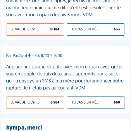
suis infidèle. Une heure après, je reçois un message de
ma meilleure amie qui me dit qu'elle est désolée car elle
sort avec mon copain depuis 3 mois. VDM
JE VALIDE, C'EST UNE VDM
10 384
TU L'AS BIEN MÉRITÉ
633
Par Pas2bol
- 30/11/2017 15:00
Aujourd'hui, j'ai une dispute avec mon copain avec qui je
suis en couple depuis deux ans. J'apprends par la suite
qu'il a envoyé un SMS à ma mère pour lui annoncer notre
rupture. Je n'étais pas au courant. VDM
JE VALIDE, C'EST UNE VDM
8 564
TU L'AS BIEN MÉRITÉ
660
Sympa, merci