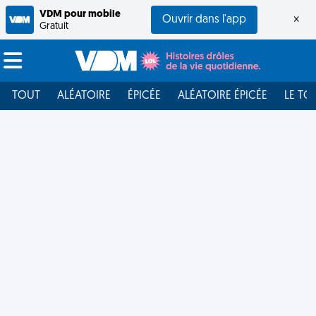
VDM pour mobile
Ouvrir dans l'app
×
Gratuit
TOUT
ALÉATOIRE
ÉPICÉE
ALÉATOIRE ÉPICÉE
LE TO