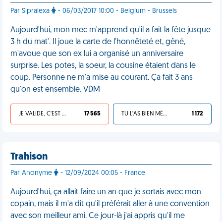
Par Sipralexa
- 06/03/2017 10:00 - Belgium - Brussels
Aujourd'hui, mon mec m'apprend qu'il a fait la fête jusque
3 h du mat'. Il joue la carte de l'honnêteté et, gêné,
m'avoue que son ex lui a organisé un anniversaire
surprise. Les potes, la soeur, la cousine étaient dans le
coup. Personne ne m'a mise au courant. Ça fait 3 ans
qu'on est ensemble. VDM
JE VALIDE, C'EST UNE VDM
17 565
TU L'AS BIEN MÉRITÉ
1 172
Trahison
Par Anonyme
- 12/09/2024 00:05 - France
Aujourd'hui, ça allait faire un an que je sortais avec mon
copain, mais il m'a dit qu'il préférait aller à une convention
avec son meilleur ami. Ce jour-là j'ai appris qu'il me