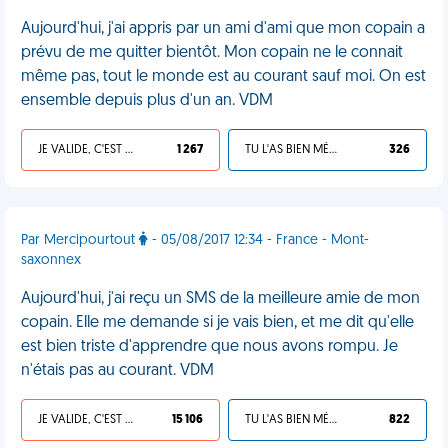
Aujourd'hui, j'ai appris par un ami d'ami que mon copain a
prévu de me quitter bientôt. Mon copain ne le connait
même pas, tout le monde est au courant sauf moi. On est
ensemble depuis plus d'un an. VDM
JE VALIDE, C'EST UNE VDM
1 267
TU L'AS BIEN MÉRITÉ
326
Par Mercipourtout
- 05/08/2017 12:34 - France - Mont-
saxonnex
Aujourd'hui, j'ai reçu un SMS de la meilleure amie de mon
copain. Elle me demande si je vais bien, et me dit qu'elle
est bien triste d'apprendre que nous avons rompu. Je
n'étais pas au courant. VDM
JE VALIDE, C'EST UNE VDM
15 106
TU L'AS BIEN MÉRITÉ
822