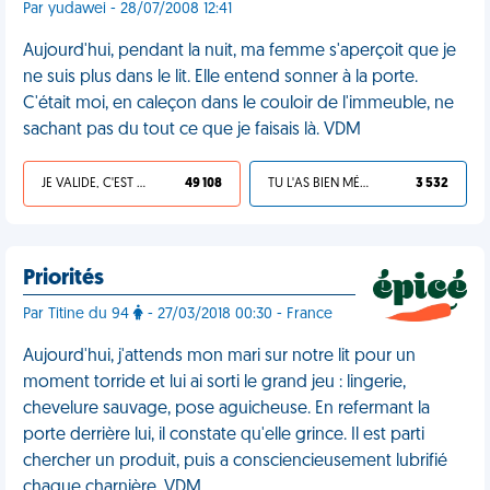
Par yudawei - 28/07/2008 12:41
Aujourd'hui, pendant la nuit, ma femme s'aperçoit que je
ne suis plus dans le lit. Elle entend sonner à la porte.
C'était moi, en caleçon dans le couloir de l'immeuble, ne
sachant pas du tout ce que je faisais là. VDM
JE VALIDE, C'EST UNE VDM
49 108
TU L'AS BIEN MÉRITÉ
3 532
Priorités
Par Titine du 94
- 27/03/2018 00:30 - France
Aujourd'hui, j'attends mon mari sur notre lit pour un
moment torride et lui ai sorti le grand jeu : lingerie,
chevelure sauvage, pose aguicheuse. En refermant la
porte derrière lui, il constate qu'elle grince. Il est parti
chercher un produit, puis a consciencieusement lubrifié
chaque charnière. VDM