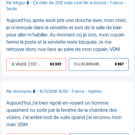
Par Mrgxx
- Ça date de 2012 mais c'est de la bonne - France -
Seclin
Aujourd'hui, après avoir pris une douche avec mon chéri,
je m'enroule dans la serviette et sors de la salle de bain
pour aller m'habiller. Au moment où je sors, mon copain
ferme la porte et la serviette reste bloquée. Je me
retrouve donc nue face au père de mon copain. VDM
JE VALIDE, C'EST UNE VDM
63 303
TU L'AS BIEN MÉRITÉ
6 967
Par Anonyme
- 16/11/2018 16:00 - France - Hyères
Aujourd'hui, j'ai bien rigolé en voyant un homme
quasiment nu sortir par la fenêtre de la chambre des
voisins. J'ai arrêté tout de suite quand j'ai reconnu mon
mari. VDM