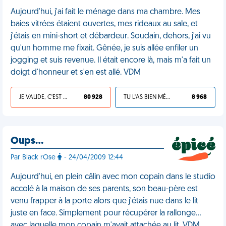
Aujourd'hui, j'ai fait le ménage dans ma chambre. Mes
baies vitrées étaient ouvertes, mes rideaux au sale, et
j'étais en mini-short et débardeur. Soudain, dehors, j'ai vu
qu'un homme me fixait. Gênée, je suis allée enfiler un
jogging et suis revenue. Il était encore là, mais m'a fait un
doigt d'honneur et s'en est allé. VDM
JE VALIDE, C'EST UNE VDM
80 928
TU L'AS BIEN MÉRITÉ
8 968
Oups…
Par Black rOse
- 24/04/2009 12:44
Aujourd'hui, en plein câlin avec mon copain dans le studio
accolé à la maison de ses parents, son beau-père est
venu frapper à la porte alors que j'étais nue dans le lit
juste en face. Simplement pour récupérer la rallonge...
avec laquelle mon copain m'avait attachée au lit. VDM