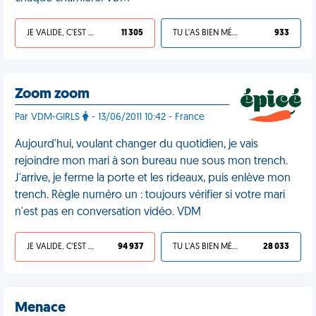
JE VALIDE, C'EST UNE VDM
11 305
TU L'AS BIEN MÉRITÉ
933
Zoom zoom
Par VDM-GIRLS
- 13/06/2011 10:42 - France
Aujourd'hui, voulant changer du quotidien, je vais
rejoindre mon mari à son bureau nue sous mon trench.
J'arrive, je ferme la porte et les rideaux, puis enlève mon
trench. Règle numéro un : toujours vérifier si votre mari
n'est pas en conversation vidéo. VDM
JE VALIDE, C'EST UNE VDM
94 937
TU L'AS BIEN MÉRITÉ
28 033
Menace