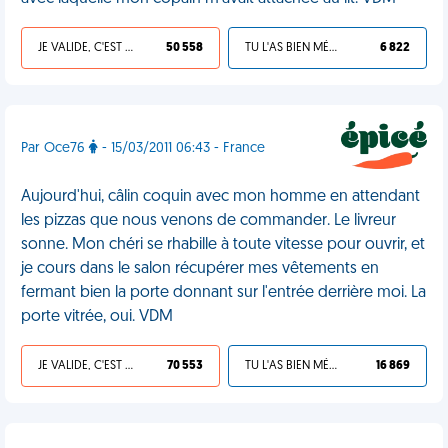
JE VALIDE, C'EST UNE VDM
50 558
TU L'AS BIEN MÉRITÉ
6 822
Par Oce76
- 15/03/2011 06:43 - France
Aujourd'hui, câlin coquin avec mon homme en attendant
les pizzas que nous venons de commander. Le livreur
sonne. Mon chéri se rhabille à toute vitesse pour ouvrir, et
je cours dans le salon récupérer mes vêtements en
fermant bien la porte donnant sur l'entrée derrière moi. La
porte vitrée, oui. VDM
JE VALIDE, C'EST UNE VDM
70 553
TU L'AS BIEN MÉRITÉ
16 869