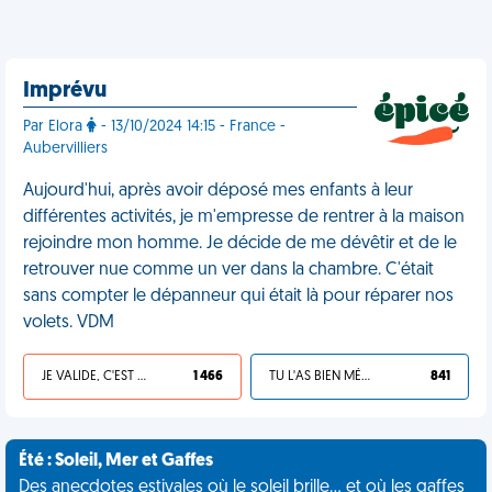
Imprévu
Par Elora
- 13/10/2024 14:15 - France -
Aubervilliers
Aujourd'hui, après avoir déposé mes enfants à leur
différentes activités, je m'empresse de rentrer à la maison
rejoindre mon homme. Je décide de me dévêtir et de le
retrouver nue comme un ver dans la chambre. C'était
sans compter le dépanneur qui était là pour réparer nos
volets. VDM
JE VALIDE, C'EST UNE VDM
1 466
TU L'AS BIEN MÉRITÉ
841
Été : Soleil, Mer et Gaffes
Des anecdotes estivales où le soleil brille... et où les gaffes