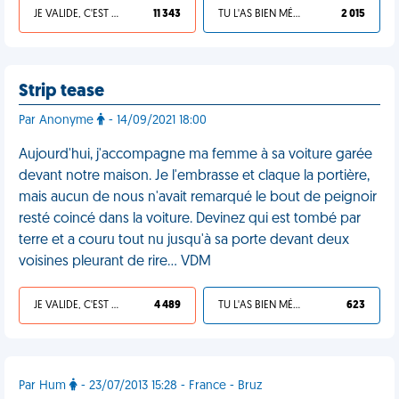
JE VALIDE, C'EST UNE VDM
11 343
TU L'AS BIEN MÉRITÉ
2 015
Strip tease
Par Anonyme
- 14/09/2021 18:00
Aujourd'hui, j'accompagne ma femme à sa voiture garée
devant notre maison. Je l'embrasse et claque la portière,
mais aucun de nous n'avait remarqué le bout de peignoir
resté coincé dans la voiture. Devinez qui est tombé par
terre et a couru tout nu jusqu'à sa porte devant deux
voisines pleurant de rire… VDM
JE VALIDE, C'EST UNE VDM
4 489
TU L'AS BIEN MÉRITÉ
623
Par Hum
- 23/07/2013 15:28 - France - Bruz