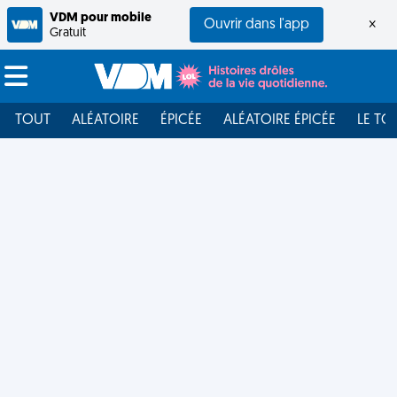
VDM pour mobile
Ouvrir dans l'app
×
Gratuit
TOUT
ALÉATOIRE
ÉPICÉE
ALÉATOIRE ÉPICÉE
LE TO