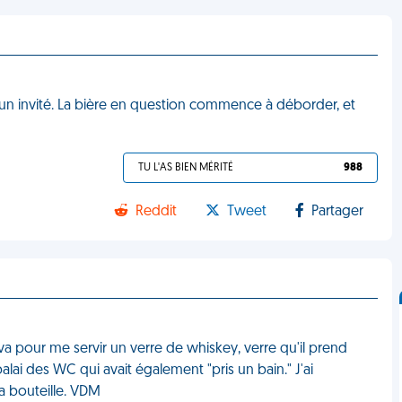
à un invité. La bière en question commence à déborder, et
TU L'AS BIEN MÉRITÉ
988
Reddit
Tweet
Partager
i va pour me servir un verre de whiskey, verre qu'il prend
lai des WC qui avait également "pris un bain." J'ai
la bouteille. VDM