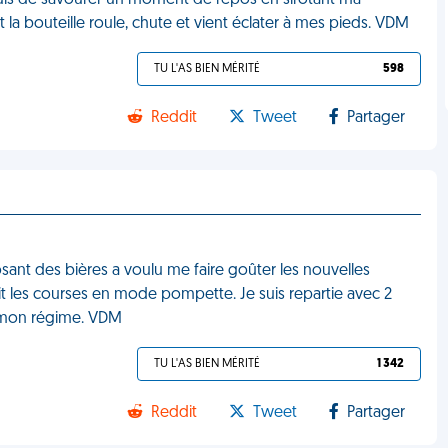
jouis de savourer un moment de repos en sirotant ma
t la bouteille roule, chute et vient éclater à mes pieds. VDM
TU L'AS BIEN MÉRITÉ
598
Reddit
Tweet
Partager
sant des bières a voulu me faire goûter les nouvelles
ait les courses en mode pompette. Je suis repartie avec 2
t mon régime. VDM
TU L'AS BIEN MÉRITÉ
1 342
Reddit
Tweet
Partager