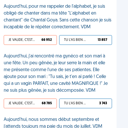
Aujourd'hui, pour me rappeler de l'alphabet, je suis
obligé de chanter dans ma tête "L'alphabet en
chantant" de Chantal Goya. Sans cette chanson je suis
incapable de le répéter correctement. VDM
JE VALIDE, C'EST UNE VDM
66 952
TU L'AS BIEN MÉRITÉ
13 857
Aujourd'hui, j'ai rencontré ma gynéco et son mari à
une fête. Un peu gênée, je leur serre la main et elle
me présente comme l'une de ses patientes. Elle
ajoute pour son mari : "Tu sais, je t'en ai parlé ! Celle
qui a un vagin PARFAIT, une cavité MAGNIFIQUE !" Je
ne suis plus gênée, je suis décomposée. VDM
JE VALIDE, C'EST UNE VDM
68 785
TU L'AS BIEN MÉRITÉ
3 743
Aujourd'hui, nous sommes début septembre et
j’attends toujours ma paie du mois de juillet. VDM