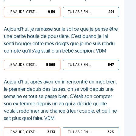
JE VALIDE, C'EST UNE VDM
9 119
TU L'AS BIEN MÉRITÉ
491
Aujourd'hui, je ramasse sur le sol ce que je pense être
une petite boule de poussière. C'est quand je l'ai
senti bouger entre mes doigts que je me suis rendu
compte qu'il s'agissait d'un bébé scorpion. VDM
JE VALIDE, C'EST UNE VDM
5 068
TU L'AS BIEN MÉRITÉ
547
Aujourd'hui, après avoir enfin rencontré un mec bien,
le premier depuis des lustres, on se voit depuis une
semaine et tout se passe bien. C'était son compter
son ex-femme depuis un an qui a décidé qu'elle
voulait redonner une chance à leur couple, et qu'il ne
sait plus quoi faire. VDM
JE VALIDE, C'EST UNE VDM
3 173
TU L'AS BIEN MÉRITÉ
323