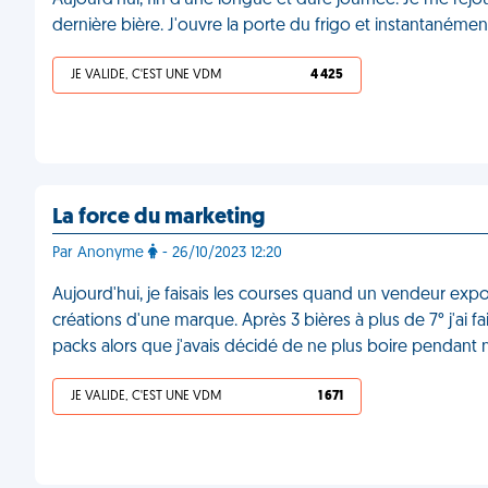
Aujourd'hui, fin d'une longue et dure journée. Je me ré
dernière bière. J'ouvre la porte du frigo et instantanémen
JE VALIDE, C'EST UNE VDM
4 425
La force du marketing
Par Anonyme
- 26/10/2023 12:20
Aujourd'hui, je faisais les courses quand un vendeur expo
créations d'une marque. Après 3 bières à plus de 7° j'ai f
packs alors que j'avais décidé de ne plus boire pendan
JE VALIDE, C'EST UNE VDM
1 671