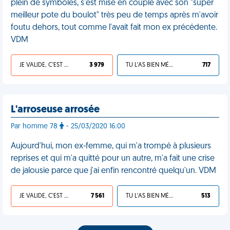
plein de symboles, s'est mise en couple avec son "super
meilleur pote du boulot" très peu de temps après m'avoir
foutu dehors, tout comme l'avait fait mon ex précédente.
VDM
JE VALIDE, C'EST UNE VDM
3 979
TU L'AS BIEN MÉRITÉ
717
L'arroseuse arrosée
Par homme 78
- 25/03/2020 16:00
Aujourd'hui, mon ex-femme, qui m'a trompé à plusieurs
reprises et qui m'a quitté pour un autre, m'a fait une crise
de jalousie parce que j'ai enfin rencontré quelqu'un. VDM
JE VALIDE, C'EST UNE VDM
7 561
TU L'AS BIEN MÉRITÉ
513