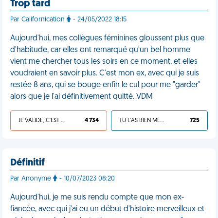
Trop tard
Par Californication
- 24/05/2022 18:15
Aujourd'hui, mes collègues féminines gloussent plus que
d'habitude, car elles ont remarqué qu'un bel homme
vient me chercher tous les soirs en ce moment, et elles
voudraient en savoir plus. C'est mon ex, avec qui je suis
restée 8 ans, qui se bouge enfin le cul pour me "garder"
alors que je l'ai définitivement quitté. VDM
JE VALIDE, C'EST UNE VDM
4 734
TU L'AS BIEN MÉRITÉ
725
Définitif
Par Anonyme
- 10/07/2023 08:20
Aujourd'hui, je me suis rendu compte que mon ex-
fiancée, avec qui j'ai eu un début d'histoire merveilleux et