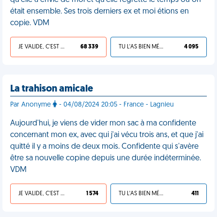
qu'elle a envie de moi et qu'elle regrette le temps où on
était ensemble. Ses trois derniers ex et moi étions en
copie. VDM
JE VALIDE, C'EST UNE VDM
68 339
TU L'AS BIEN MÉRITÉ
4 095
La trahison amicale
Par Anonyme
- 04/08/2024 20:05 - France - Lagnieu
Aujourd'hui, je viens de vider mon sac à ma confidente
concernant mon ex, avec qui j'ai vécu trois ans, et que j'ai
quitté il y a moins de deux mois. Confidente qui s'avère
être sa nouvelle copine depuis une durée indéterminée.
VDM
JE VALIDE, C'EST UNE VDM
1 574
TU L'AS BIEN MÉRITÉ
411