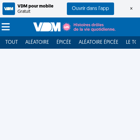
VDM pour mobile
Ouvrir dans l'app
×
Gratuit
TOUT
ALÉATOIRE
ÉPICÉE
ALÉATOIRE ÉPICÉE
LE TO