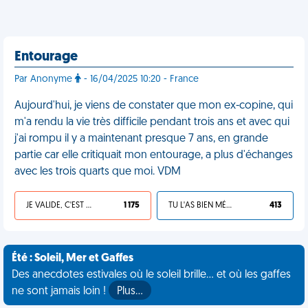
Entourage
Par Anonyme
- 16/04/2025 10:20 - France
Aujourd'hui, je viens de constater que mon ex-copine, qui
m'a rendu la vie très difficile pendant trois ans et avec qui
j'ai rompu il y a maintenant presque 7 ans, en grande
partie car elle critiquait mon entourage, a plus d'échanges
avec les trois quarts que moi. VDM
JE VALIDE, C'EST UNE VDM
1 175
TU L'AS BIEN MÉRITÉ
413
Été : Soleil, Mer et Gaffes
Des anecdotes estivales où le soleil brille... et où les gaffes
ne sont jamais loin !
Plus…