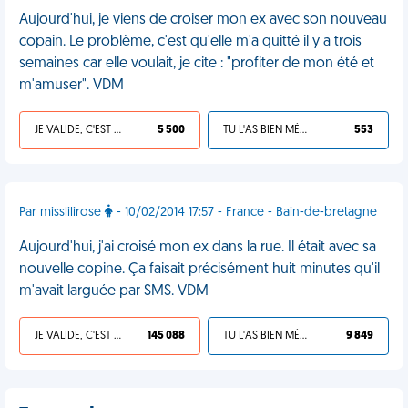
Aujourd'hui, je viens de croiser mon ex avec son nouveau
copain. Le problème, c'est qu'elle m'a quitté il y a trois
semaines car elle voulait, je cite : "profiter de mon été et
m'amuser". VDM
JE VALIDE, C'EST UNE VDM
5 500
TU L'AS BIEN MÉRITÉ
553
Par misslilirose
- 10/02/2014 17:57 - France - Bain-de-bretagne
Aujourd'hui, j'ai croisé mon ex dans la rue. Il était avec sa
nouvelle copine. Ça faisait précisément huit minutes qu'il
m'avait larguée par SMS. VDM
JE VALIDE, C'EST UNE VDM
145 088
TU L'AS BIEN MÉRITÉ
9 849