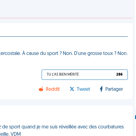
tercostale. À cause du sport ? Non. D'une grosse toux ? Non.
TU L'AS BIEN MÉRITÉ
286
Reddit
Tweet
Partager
ssez de sport quand je me suis réveillée avec des courbatures
veille. VDM