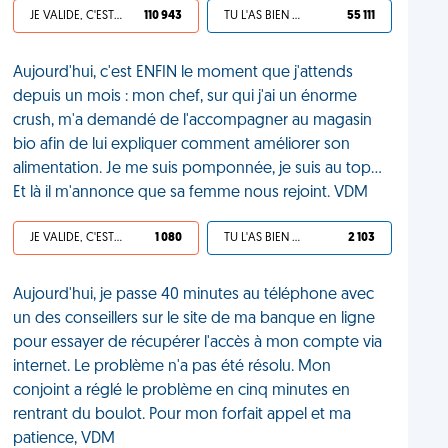
JE VALIDE, C'EST UNE VDM
110 943
TU L'AS BIEN MÉRITÉ
55 111
Aujourd'hui, c'est ENFIN le moment que j'attends
depuis un mois : mon chef, sur qui j'ai un énorme
crush, m'a demandé de l'accompagner au magasin
bio afin de lui expliquer comment améliorer son
alimentation. Je me suis pomponnée, je suis au top…
Et là il m'annonce que sa femme nous rejoint. VDM
JE VALIDE, C'EST UNE VDM
1 080
TU L'AS BIEN MÉRITÉ
2 103
Aujourd'hui, je passe 40 minutes au téléphone avec
un des conseillers sur le site de ma banque en ligne
pour essayer de récupérer l'accès à mon compte via
internet. Le problème n'a pas été résolu. Mon
conjoint a réglé le problème en cinq minutes en
rentrant du boulot. Pour mon forfait appel et ma
patience, VDM