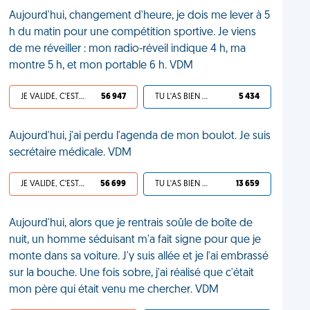
Aujourd'hui, changement d'heure, je dois me lever à 5
h du matin pour une compétition sportive. Je viens
de me réveiller : mon radio-réveil indique 4 h, ma
montre 5 h, et mon portable 6 h. VDM
JE VALIDE, C'EST UNE VDM
56 947
TU L'AS BIEN MÉRITÉ
5 434
Aujourd'hui, j'ai perdu l'agenda de mon boulot. Je suis
secrétaire médicale. VDM
JE VALIDE, C'EST UNE VDM
56 699
TU L'AS BIEN MÉRITÉ
13 659
Aujourd'hui, alors que je rentrais soûle de boîte de
nuit, un homme séduisant m'a fait signe pour que je
monte dans sa voiture. J'y suis allée et je l'ai embrassé
sur la bouche. Une fois sobre, j'ai réalisé que c'était
mon père qui était venu me chercher. VDM