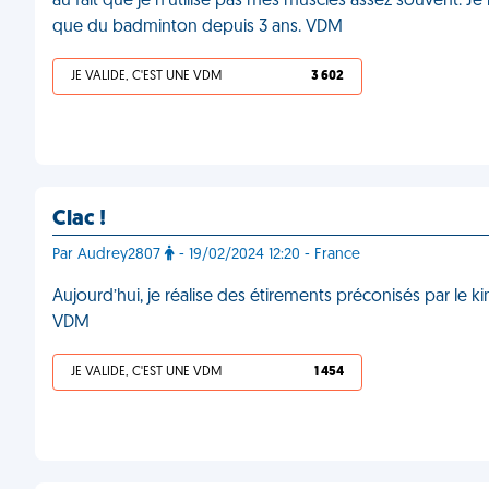
au fait que je n'utilise pas mes muscles assez souvent. Je n'
que du badminton depuis 3 ans. VDM
JE VALIDE, C'EST UNE VDM
3 602
Clac !
Par Audrey2807
- 19/02/2024 12:20 - France
Aujourd’hui, je réalise des étirements préconisés par le 
VDM
JE VALIDE, C'EST UNE VDM
1 454