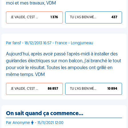
moi et mes travaux, VDM
JE VALIDE, C'EST UNE VDM
1 376
TU L'AS BIEN MÉRITÉ
437
Par fansf - 18/12/2013 16:57 - France - Longjumeau
Aujourd'hui, après avoir passé l'après-midi à installer des
guirlandes électriques sur mon balcon, j'ai branché le tout
pour voir le résultat. Toutes les ampoules ont grillé en
même temps. VDM
JE VALIDE, C'EST UNE VDM
86 857
TU L'AS BIEN MÉRITÉ
10 894
On sait quand ça commence…
Par Anonyme
- 15/11/2021 12:00