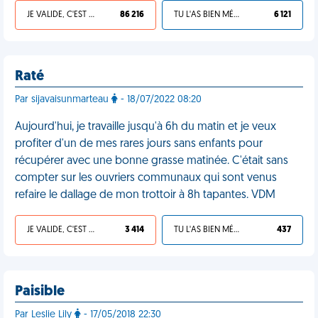
JE VALIDE, C'EST UNE VDM
86 216
TU L'AS BIEN MÉRITÉ
6 121
Raté
Par sijavaisunmarteau
- 18/07/2022 08:20
Aujourd'hui, je travaille jusqu'à 6h du matin et je veux
profiter d'un de mes rares jours sans enfants pour
récupérer avec une bonne grasse matinée. C'était sans
compter sur les ouvriers communaux qui sont venus
refaire le dallage de mon trottoir à 8h tapantes. VDM
JE VALIDE, C'EST UNE VDM
3 414
TU L'AS BIEN MÉRITÉ
437
Paisible
Par Leslie Lily
- 17/05/2018 22:30