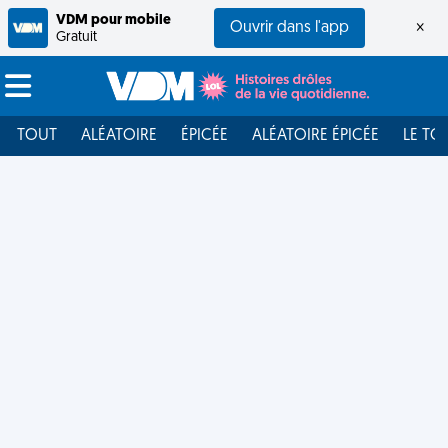
VDM pour mobile
Ouvrir dans l'app
×
Gratuit
TOUT
ALÉATOIRE
ÉPICÉE
ALÉATOIRE ÉPICÉE
LE TO