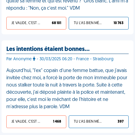
quitté sa femme et qui est revenu ?" Gros blanc. L'ami m'a
répondu : "Non, ça c'est moi." VDM
JE VALIDE, C'EST UNE VDM
68 101
TU L'AS BIEN MÉRITÉ
10 763
Les intentions étaient bonnes…
Par Anonyme
- 30/03/2025 06:20 - France - Strasbourg
Aujourd'hui, "l'ex" copain d'une femme battue, que j'avais
invitée chez moi, a forcé la porte de mon immeuble pour
nous stalker toute la nuit à travers la porte. Suite à cette
découverte, j'ai déposé plainte à la police et maintenant,
pour elle, c'est moi le méchant de l'histoire et ne
m'adresse plus la parole. VDM
JE VALIDE, C'EST UNE VDM
1 468
TU L'AS BIEN MÉRITÉ
397