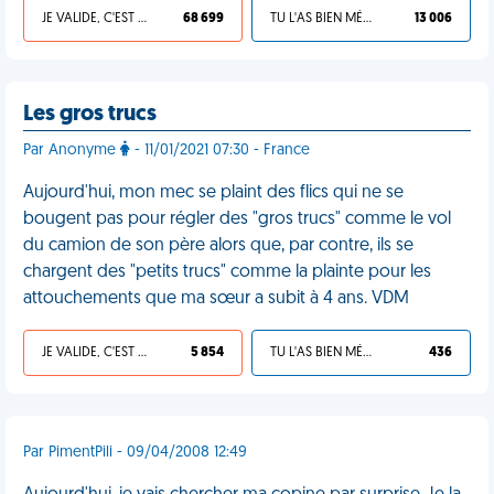
JE VALIDE, C'EST UNE VDM
68 699
TU L'AS BIEN MÉRITÉ
13 006
Les gros trucs
Par Anonyme
- 11/01/2021 07:30 - France
Aujourd'hui, mon mec se plaint des flics qui ne se
bougent pas pour régler des "gros trucs" comme le vol
du camion de son père alors que, par contre, ils se
chargent des "petits trucs" comme la plainte pour les
attouchements que ma sœur a subit à 4 ans. VDM
JE VALIDE, C'EST UNE VDM
5 854
TU L'AS BIEN MÉRITÉ
436
Par PimentPili - 09/04/2008 12:49