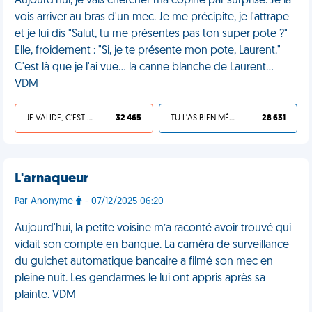
Aujourd'hui, je vais chercher ma copine par surprise. Je la
vois arriver au bras d'un mec. Je me précipite, je l'attrape
et je lui dis "Salut, tu me présentes pas ton super pote ?"
Elle, froidement : "Si, je te présente mon pote, Laurent."
C'est là que je l'ai vue... la canne blanche de Laurent...
VDM
JE VALIDE, C'EST UNE VDM
32 465
TU L'AS BIEN MÉRITÉ
28 631
L'arnaqueur
Par Anonyme
- 07/12/2025 06:20
Aujourd'hui, la petite voisine m’a raconté avoir trouvé qui
vidait son compte en banque. La caméra de surveillance
du guichet automatique bancaire a filmé son mec en
pleine nuit. Les gendarmes le lui ont appris après sa
plainte. VDM