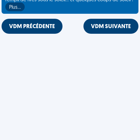
rempli de rires sous le soleil... et quelques coups de soleil !
Plus…
VDM PRÉCÉDENTE
VDM SUIVANTE