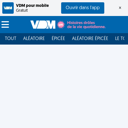
VDM pour mobile
Ouvrir dans l'app
×
Gratuit
TOUT
ALÉATOIRE
ÉPICÉE
ALÉATOIRE ÉPICÉE
LE TO