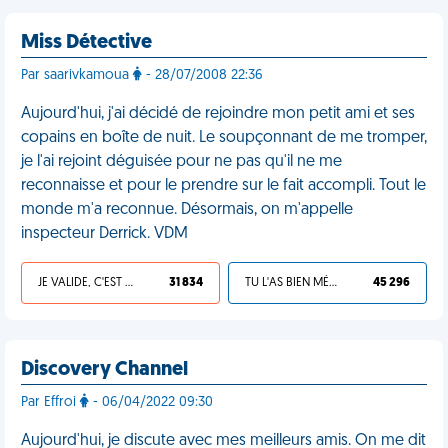
Miss Détective
Par saarivkamoua
- 28/07/2008 22:36
Aujourd'hui, j'ai décidé de rejoindre mon petit ami et ses
copains en boîte de nuit. Le soupçonnant de me tromper,
je l'ai rejoint déguisée pour ne pas qu'il ne me
reconnaisse et pour le prendre sur le fait accompli. Tout le
monde m'a reconnue. Désormais, on m'appelle
inspecteur Derrick. VDM
JE VALIDE, C'EST UNE VDM
31 834
TU L'AS BIEN MÉRITÉ
45 296
Discovery Channel
Par Effroi
- 06/04/2022 09:30
Aujourd'hui, je discute avec mes meilleurs amis. On me dit