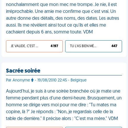
nonchalamment que mon mec me trompe. Je nie, il est
irréprochable. Une amie me confirme que c'est vrai. Un
autre donne des détails, des noms, des dates. Les autres
aussi. Ils me révèlent ainsi tout ce qu'ils et elles me
cachaient depuis 6 ans, somme toute. VDM
JE VALIDE, C'EST UNE VDM
4 197
TU L'AS BIEN MÉRITÉ
447
Sacrée soirée
Par Anonyme
- 19/08/2010 22:45 - Belgique
Aujourd'hui, je suis à une soirée branchée où je mate une
femme pendant plus d'une demi-heure. Brusquement, un
homme se dirige vers moi pour me dire : "Tu mates ma
copine, là ?" Je réponds : "Non, je regardais celle de la
table de derrière." Il précise alors : "C'est ma mère." VDM