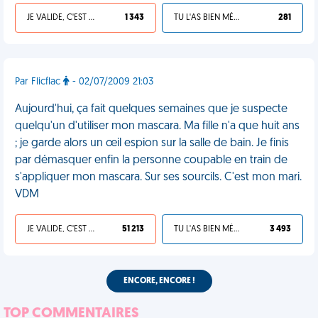
JE VALIDE, C'EST UNE VDM
1 343
TU L'AS BIEN MÉRITÉ
281
Par Flicflac
- 02/07/2009 21:03
Aujourd'hui, ça fait quelques semaines que je suspecte
quelqu'un d'utiliser mon mascara. Ma fille n'a que huit ans
; je garde alors un œil espion sur la salle de bain. Je finis
par démasquer enfin la personne coupable en train de
s'appliquer mon mascara. Sur ses sourcils. C'est mon mari.
VDM
JE VALIDE, C'EST UNE VDM
51 213
TU L'AS BIEN MÉRITÉ
3 493
ENCORE, ENCORE !
TOP COMMENTAIRES