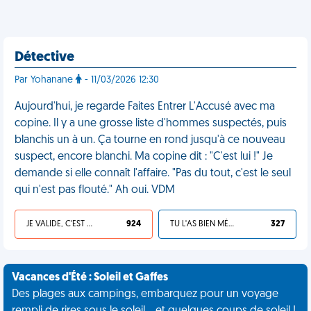
Détective
Par Yohanane
- 11/03/2026 12:30
Aujourd'hui, je regarde Faites Entrer L'Accusé avec ma
copine. Il y a une grosse liste d'hommes suspectés, puis
blanchis un à un. Ça tourne en rond jusqu'à ce nouveau
suspect, encore blanchi. Ma copine dit : "C'est lui !" Je
demande si elle connaît l'affaire. "Pas du tout, c'est le seul
qui n'est pas flouté." Ah oui. VDM
JE VALIDE, C'EST UNE VDM
924
TU L'AS BIEN MÉRITÉ
327
Vacances d'Été : Soleil et Gaffes
Des plages aux campings, embarquez pour un voyage