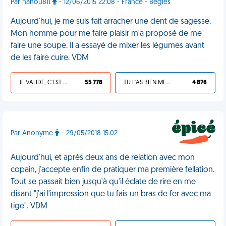
Par nanou811
- 12/06/2015 22:08 - France - Bègles
Aujourd'hui, je me suis fait arracher une dent de sagesse.
Mon homme pour me faire plaisir m'a proposé de me
faire une soupe. Il a essayé de mixer les légumes avant
de les faire cuire. VDM
JE VALIDE, C'EST UNE VDM
55 778
TU L'AS BIEN MÉRITÉ
4 876
Par Anonyme
- 29/05/2018 15:02
Aujourd'hui, et après deux ans de relation avec mon
copain, j'accepte enfin de pratiquer ma première fellation.
Tout se passait bien jusqu'à qu'il éclate de rire en me
disant "j'ai l'impression que tu fais un bras de fer avec ma
tige". VDM