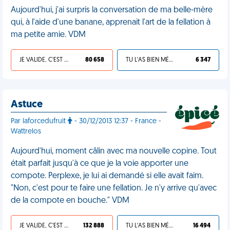
Aujourd'hui, j'ai surpris la conversation de ma belle-mère
qui, à l'aide d'une banane, apprenait l'art de la fellation à
ma petite amie. VDM
JE VALIDE, C'EST UNE VDM
80 658
TU L'AS BIEN MÉRITÉ
6 347
Astuce
Par laforcedufruit
- 30/12/2013 12:37 - France -
Wattrelos
Aujourd'hui, moment câlin avec ma nouvelle copine. Tout
était parfait jusqu'à ce que je la voie apporter une
compote. Perplexe, je lui ai demandé si elle avait faim.
"Non, c'est pour te faire une fellation. Je n'y arrive qu'avec
de la compote en bouche." VDM
JE VALIDE, C'EST UNE VDM
132 888
TU L'AS BIEN MÉRITÉ
16 494