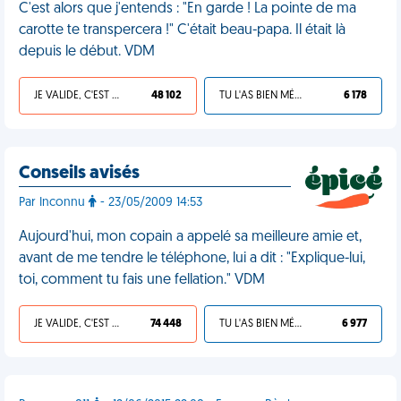
C'est alors que j'entends : "En garde ! La pointe de ma
carotte te transpercera !" C'était beau-papa. Il était là
depuis le début. VDM
JE VALIDE, C'EST UNE VDM
48 102
TU L'AS BIEN MÉRITÉ
6 178
Conseils avisés
Par Inconnu
- 23/05/2009 14:53
Aujourd'hui, mon copain a appelé sa meilleure amie et,
avant de me tendre le téléphone, lui a dit : "Explique-lui,
toi, comment tu fais une fellation." VDM
JE VALIDE, C'EST UNE VDM
74 448
TU L'AS BIEN MÉRITÉ
6 977