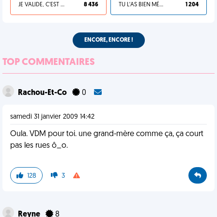
JE VALIDE, C'EST UNE VDM
8 436
TU L'AS BIEN MÉRITÉ
1 204
ENCORE, ENCORE !
TOP COMMENTAIRES
Rachou-Et-Co
0
samedi 31 janvier 2009 14:42
Oula. VDM pour toi. une grand-mère comme ça, ça court
pas les rues ô_o.
128
3
Reyne
8