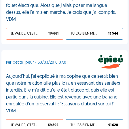
fouet électrique. Alors que j'allais poser ma langue
dessus, elle l'a mis en marche. Je crois que j'ai compris.
VDM
JE VALIDE, C'EST UNE VDM
114 661
TU L'AS BIEN MÉRITÉ
13 544
Par petite_peur - 30/03/2010 07:01
Aujourd'hui, j'ai expliqué à ma copine que ce serait bien
que notre relation aille plus loin, en essayant des sentiers
interdits. Elle m'a dit qu'elle était d'accord, puis elle est
partie dans la cuisine. Elle est revenue avec une banane
enroulée d'un préservatif : "Essayons d'abord sur toi !"
VDM
JE VALIDE, C'EST UNE VDM
69 892
TU L'AS BIEN MÉRITÉ
91 628