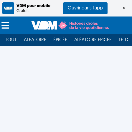
VDM pour mobile
Ouvrir dans l'app
×
Gratuit
TOUT
ALÉATOIRE
ÉPICÉE
ALÉATOIRE ÉPICÉE
LE TO