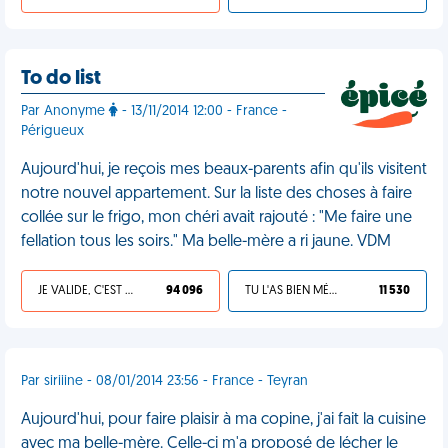
To do list
Par Anonyme
- 13/11/2014 12:00 - France -
Périgueux
Aujourd'hui, je reçois mes beaux-parents afin qu'ils visitent
notre nouvel appartement. Sur la liste des choses à faire
collée sur le frigo, mon chéri avait rajouté : "Me faire une
fellation tous les soirs." Ma belle-mère a ri jaune. VDM
JE VALIDE, C'EST UNE VDM
94 096
TU L'AS BIEN MÉRITÉ
11 530
Par siriiine - 08/01/2014 23:56 - France - Teyran
Aujourd'hui, pour faire plaisir à ma copine, j'ai fait la cuisine
avec ma belle-mère. Celle-ci m'a proposé de lécher le