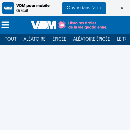
VDM pour mobile
Ouvrir dans l'app
×
Gratuit
TOUT
ALÉATOIRE
ÉPICÉE
ALÉATOIRE ÉPICÉE
LE TO