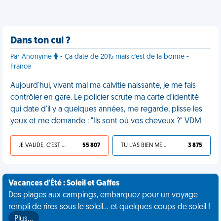
Dans ton cul ?
Par Anonyme
- Ça date de 2015 mais c'est de la bonne -
France
Aujourd'hui, vivant mal ma calvitie naissante, je me fais
contrôler en gare. Le policier scrute ma carte d'identité
qui date d'il y a quelques années, me regarde, plisse les
yeux et me demande : "Ils sont où vos cheveux ?" VDM
JE VALIDE, C'EST UNE VDM
55 807
TU L'AS BIEN MÉRITÉ
3 875
Vacances d'Été : Soleil et Gaffes
Des plages aux campings, embarquez pour un voyage
rempli de rires sous le soleil... et quelques coups de soleil !
Plus…