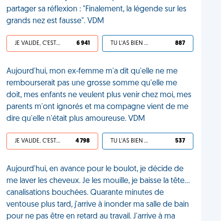
partager sa réflexion : "Finalement, la légende sur les
grands nez est fausse". VDM
JE VALIDE, C'EST UNE VDM
6 941
TU L'AS BIEN MÉRITÉ
887
Aujourd'hui, mon ex-femme m'a dit qu'elle ne me
rembourserait pas une grosse somme qu'elle me
doit, mes enfants ne veulent plus venir chez moi, mes
parents m'ont ignorés et ma compagne vient de me
dire qu'elle n'était plus amoureuse. VDM
JE VALIDE, C'EST UNE VDM
4 798
TU L'AS BIEN MÉRITÉ
537
Aujourd'hui, en avance pour le boulot, je décide de
me laver les cheveux. Je les mouille, je baisse la tête…
canalisations bouchées. Quarante minutes de
ventouse plus tard, j'arrive à inonder ma salle de bain
pour ne pas être en retard au travail. J'arrive à ma