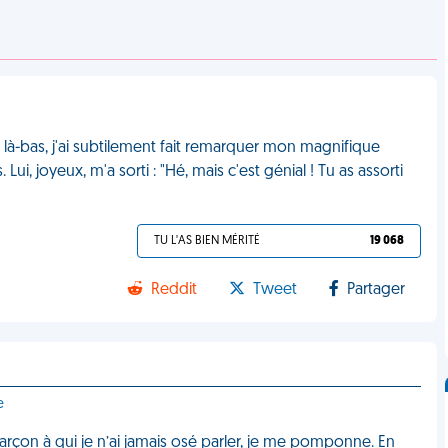
e là-bas, j'ai subtilement fait remarquer mon magnifique
ui, joyeux, m'a sorti : "Hé, mais c'est génial ! Tu as assorti
TU L'AS BIEN MÉRITÉ
19 068
Reddit
Tweet
Partager
e
garçon à qui je n’ai jamais osé parler, je me pomponne. En