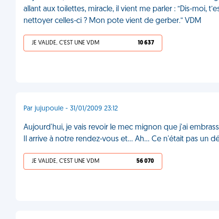
allant aux toilettes, miracle, il vient me parler : “Dis-moi, t
nettoyer celles-ci ? Mon pote vient de gerber.” VDM
JE VALIDE, C'EST UNE VDM
10 637
Par jujupoule - 31/01/2009 23:12
Aujourd'hui, je vais revoir le mec mignon que j'ai embrassé 
Il arrive à notre rendez-vous et... Ah... Ce n'était pas u
JE VALIDE, C'EST UNE VDM
56 070