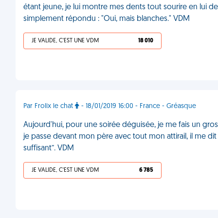
étant jeune, je lui montre mes dents tout sourire en lui 
simplement répondu : "Oui, mais blanches." VDM
JE VALIDE, C'EST UNE VDM
18 010
Par Frolix le chat
- 18/01/2019 16:00 - France - Gréasque
Aujourd'hui, pour une soirée déguisée, je me fais un gr
je passe devant mon père avec tout mon attirail, il me dit 
suffisant”. VDM
JE VALIDE, C'EST UNE VDM
6 785