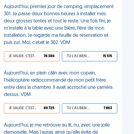
Aujourd'hui, premier jour de camping, emplacement
301. Je passe deux bonnes heures à installer mes
deux grosses tentes et tout le reste. Une fois fini, je
m'installe à la table avec une bière, fière de mon
installation. Je regarde ma feuille de réservation et
puis zut. Moi, c'était le 302. VDM
JE VALIDE, C'EST UNE VDM
76 384
TU L'AS BIEN MÉRITÉ
15 515
Aujourd'hui, en plein câlin avec mon copain,
l'hélicoptère radiocommandé de mon petit frère
entre dans la chambre. Il avait accroché une caméra
dessus. VDM
JE VALIDE, C'EST UNE VDM
69 725
TU L'AS BIEN MÉRITÉ
7 863
Aujourd'hui, je me retrouve au lit, nu, avec une jolie
demoiselle. Mais j'aurais aimé qu'elle évite de