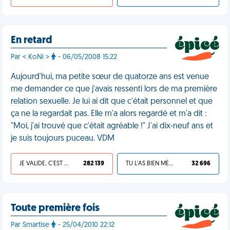
En retard
Par < KoNi >
- 06/05/2008 15:22
Aujourd'hui, ma petite sœur de quatorze ans est venue
me demander ce que j'avais ressenti lors de ma première
relation sexuelle. Je lui ai dit que c'était personnel et que
ça ne la regardait pas. Elle m'a alors regardé et m'a dit :
"Moi, j'ai trouvé que c'était agréable !" J'ai dix-neuf ans et
je suis toujours puceau. VDM
JE VALIDE, C'EST UNE VDM
282 139
TU L'AS BIEN MÉRITÉ
32 696
Toute première fois
Par Smartise
- 25/04/2010 22:12