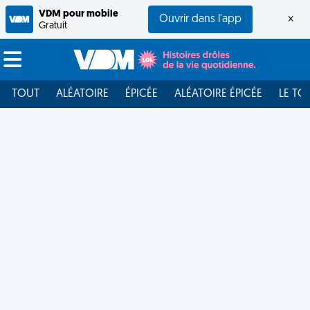
VDM pour mobile
Ouvrir dans l'app
×
Gratuit
TOUT
ALÉATOIRE
ÉPICÉE
ALÉATOIRE ÉPICÉE
LE TO