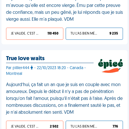
m'avoue qu'elle est encore vierge. Ému par cette preuve
de confiance, mais un peu gêné, je lui réponds que je suis
vierge aussi. Elle m'a plaqué. VDM
JE VALIDE, C'EST UNE VDM
110 450
TU L'AS BIEN MÉRITÉ
9 235
True love waits
Par pillier444
- 22/10/2023 18:20 - Canada -
Montreal
Aujourd’hui, ça fait un an que je suis en couple avec mon
amoureux. Depuis le début il n’y a pas de pénétration
lorsqu’on fait l’amour, puisqu’il n’était pas à l’aise. Après de
nombreuses discussions, on a finalement sauté le pas, et
je n’ai absolument rien senti. VDM
JE VALIDE, C'EST UNE VDM
2 502
TU L'AS BIEN MÉRITÉ
776