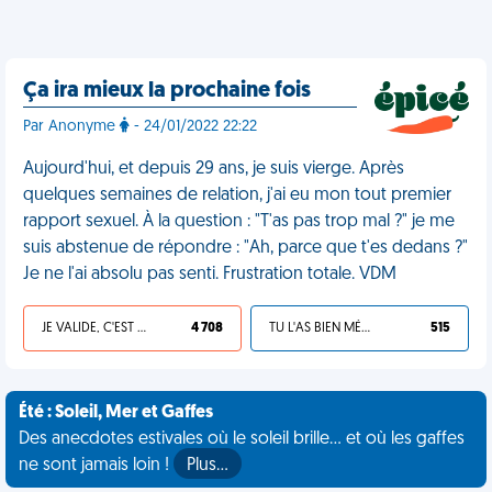
Ça ira mieux la prochaine fois
Par Anonyme
- 24/01/2022 22:22
Aujourd'hui, et depuis 29 ans, je suis vierge. Après
quelques semaines de relation, j'ai eu mon tout premier
rapport sexuel. À la question : "T'as pas trop mal ?" je me
suis abstenue de répondre : "Ah, parce que t'es dedans ?"
Je ne l'ai absolu pas senti. Frustration totale. VDM
JE VALIDE, C'EST UNE VDM
4 708
TU L'AS BIEN MÉRITÉ
515
Été : Soleil, Mer et Gaffes
Des anecdotes estivales où le soleil brille... et où les gaffes
ne sont jamais loin !
Plus…