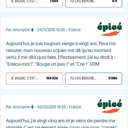
JE VALIDE, C'EST UNE VDM
7 604
TU L'AS BIEN MÉRITÉ
671
Par Anonyme
- 24/11/2010 10:05 - France
Aujourd'hui, je suis toujours vierge à vingt ans. Pour me
rassurer, mon nouveau copain me dit qu'au moment
venu, il me dira quoi faire. Effectivement, j'ai eu droit à :
"Enlace-moi !", "Bouge un peu !" et "Crie !" VDM
JE VALIDE, C'EST UNE VDM
104 426
TU L'AS BIEN MÉRITÉ
11 086
Par Anonyme
- 03/02/2011 19:33 - France
Aujourd'hui, j'ai vingt-cinq ans et je viens de perdre ma