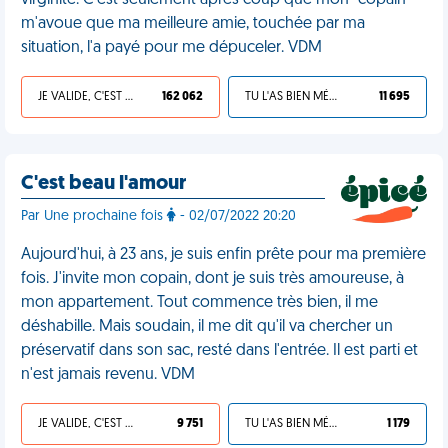
virginité. C'est seulement après coup que mon "copain"
m'avoue que ma meilleure amie, touchée par ma
situation, l'a payé pour me dépuceler. VDM
JE VALIDE, C'EST UNE VDM
162 062
TU L'AS BIEN MÉRITÉ
11 695
C'est beau l'amour
Par Une prochaine fois
- 02/07/2022 20:20
Aujourd'hui, à 23 ans, je suis enfin prête pour ma première
fois. J'invite mon copain, dont je suis très amoureuse, à
mon appartement. Tout commence très bien, il me
déshabille. Mais soudain, il me dit qu'il va chercher un
préservatif dans son sac, resté dans l'entrée. Il est parti et
n'est jamais revenu. VDM
JE VALIDE, C'EST UNE VDM
9 751
TU L'AS BIEN MÉRITÉ
1 179