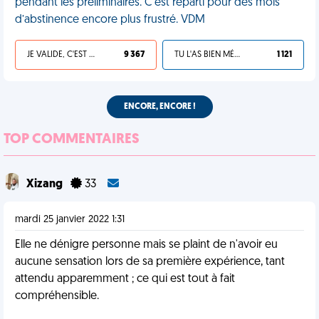
pendant les préliminaires. C'est reparti pour des mois
d’abstinence encore plus frustré. VDM
JE VALIDE, C'EST UNE VDM
9 367
TU L'AS BIEN MÉRITÉ
1 121
ENCORE, ENCORE !
TOP COMMENTAIRES
Xizang
33
mardi 25 janvier 2022 1:31
Elle ne dénigre personne mais se plaint de n'avoir eu
aucune sensation lors de sa première expérience, tant
attendu apparemment ; ce qui est tout à fait
compréhensible.